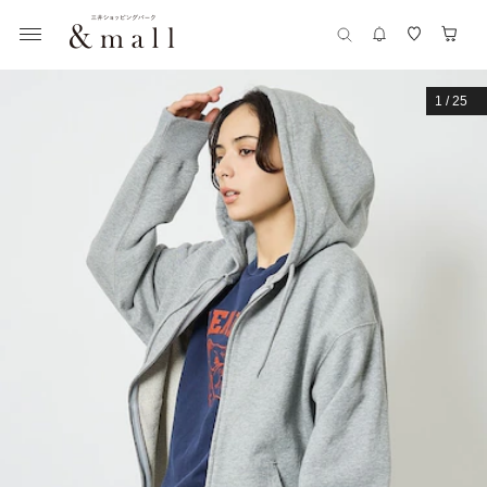
1
/
25