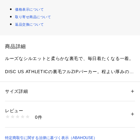
価格表示について
取り寄せ商品について
返品交換について
商品詳細
ルーズなシルエットと柔らかな裏毛で、毎日着たくなる一着。
DISC US ATHLETICの裏毛フルZIPパーカー。程よい厚みの裏
毛で暖かく、フルジップ仕様だから着脱やレイヤードが自由自
在。カジュアル～ストリートに合わせやすいリラックスフィッ
トでデイリー使いに最適です。
サイズ詳細
性別：
メンズ
カテゴリー：
ファッション
 ＞ 
トップス
 ＞ 
パーカー
素材：コットン
■特徴
生産国：-
レビュー
使いやすいフルジップ仕様で着脱簡単
商品番号：
1410800010973 
（モール）
0件
裏毛素材で保温性と柔らかな肌触りを両立
04520020045 （ショップ）
リラックスシルエットでレイヤードしやすい
カンガルーポケット＆リブ仕様で実用性◎
丈夫な縫製でデイリーローテーションに対応
特定商取引に関する法律に基づく表示（ABAHOUSE）