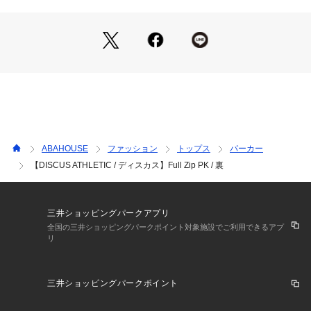
■コーデ提案
ストリート：ロゴT＋ワイドデニム＋スニーカーで王道セット
アップ。
レイヤード：シャツやロンTの上に羽織って、裾を覗かせるス
タイル。
リラックス：スウェットパンツ合わせで週末の外出にも。
【DISCUS / ディスカス】
ABAHOUSE
ファッション
トップス
パーカー
アメリカ発のスポーツカジュアルブランド。円盤投げをモチー
【DISCUS ATHLETIC / ディスカス】Full Zip PK / 裏
フにしたブランドアイデンティティを背景に、スウェットを核
としたアメリカンオーセンティックなスポーツカジュアルを展
開。90年代から支持される歴史と品質感が魅力。
三井ショッピングパークアプリ
全国の三井ショッピングパークポイント対象施設でご利用できるアプ
リ
#DISCUSATHLETIC #ディスカス #フルジップ #裏毛パーカー 
#スウェット #ストリート #デイリー
三井ショッピングパークポイント