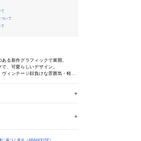
いて
について
いて
のある新作グラフィックで展開。
クで、可愛らしいデザイン。
、ヴィンテージ顔負けな雰囲気・軽く
なのに暖かい。
新色のオートミールヘザーが登場
HE LOOM/フルーツ・オブ・ザ・ルー
ション
 ＞ 
トップス
 ＞ 
パーカー
 ポリエステル50%
を持つ世界有数のベーシックアパレル/
10747 
（モール）
ーカー。
ショップ）
ンタッキー州に本拠地を置き、 米国の
プリント用Tシャツ市場ではTOPブラ
を確立しています。
に基づく表示（ABAHOUSE）