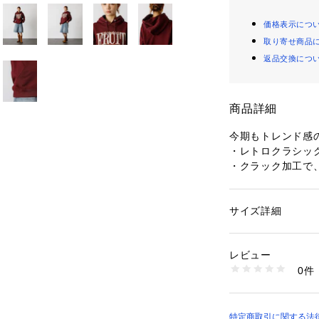
価格表示につ
取り寄せ商品
返品交換につ
商品詳細
今期もトレンド感
・レトロクラシッ
・クラック加工で
心地よい着心地。
・2025FWより
サイズ詳細
性別：
メンズ
【FRUIT OF T
カテゴリー：
ファッ
素材：コットン50%
ム】
生産国：-
レビュー
160年以上の歴史
商品番号：
14108000
0件
アンダーウェアメ
04519820072 （
現在アメリカ・ケ
アンダーウェア、
ンドとしての地位
特定商取引に関する法律