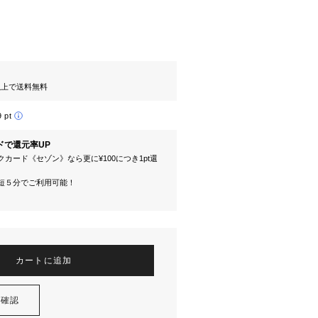
円以上で送料無料
9 pt
ドで還元率UP
カード《セゾン》なら更に¥100につき1pt還
短５分でご利用可能！
カートに追加
を確認