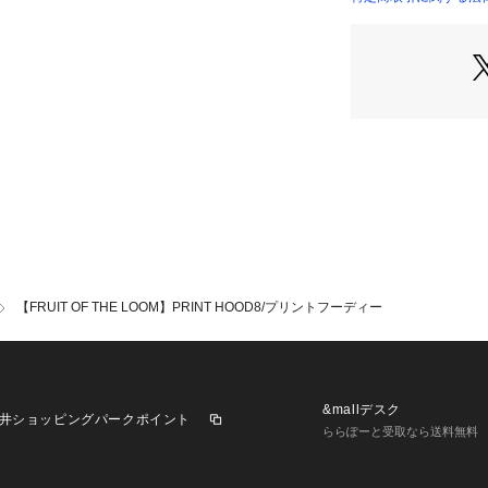
古くからアメリカ
果実のロゴを知ら
り、国内でもプリ
アのブランドとし
またTシャツやア
る商品を幅広く展
【FRUIT OF THE LOOM】PRINT HOOD8/プリントフーディー
&mallデスク
井ショッピングパークポイント
ららぽーと受取なら送料無料