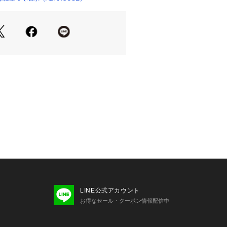
人のライフスタイルに溶け込み、この
ないアメリカ人はいないと言われてお
ントTシャツのボディやアンダーウェ
て広く知れ渡っています。
ンダーウェア以外にもアメリカを感じ
開し続けています。
LINE公式アカウント
お得なセール・クーポン情報配信中