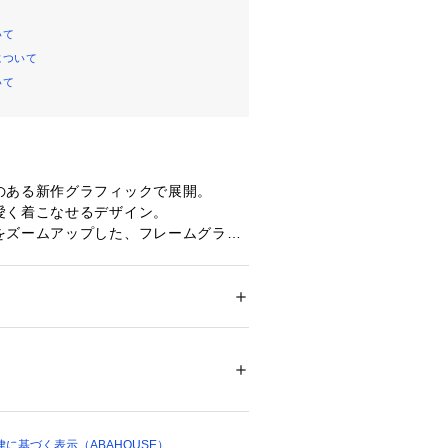
いて
について
いて
のある新作グラフィックで展開。
愛く着こなせるデザイン。
をズームアップした、フレームグラフ
、軽く心地よい着心地。なのに暖か
ロントジップVer.が登場。耐久性や、
ション
 ＞ 
トップス
 ＞ 
パーカー
 ポリエステル50%
Kファスナー』を使用、
ジップフーディーがトレンドとなるの
10413 
（モール）
テムです！
ショップ）
ンに、欲しくなる軽くて暖かいフーデ
に基づく表示（ABAHOUSE）