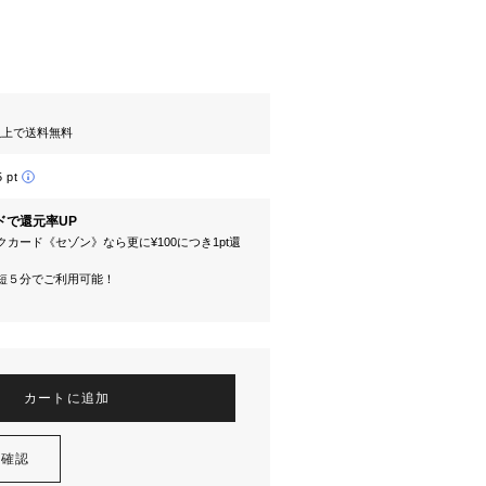
円以上で送料無料
5 pt
ドで還元率UP
カード《セゾン》なら更に¥100につき1pt還
短５分でご利用可能！
カートに追加
を確認