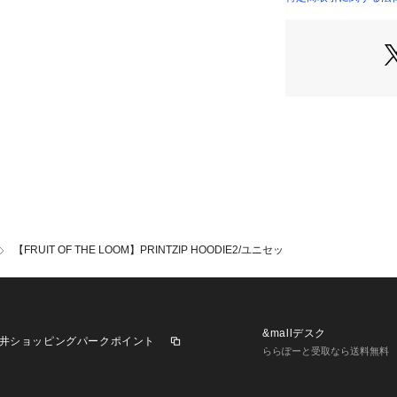
【FRUIT OF T
ム】
160年以上の歴史
アンダーウェアメ
現在アメリカ・ケ
アンダーウェア、
ンドとしての地位
古くからアメリカ
果実のロゴを知ら
り、国内でもプリ
アのブランドとし
またTシャツやア
る商品を幅広く展
【FRUIT OF THE LOOM】PRINTZIP HOODIE2/ユニセッ
&mallデスク
井ショッピングパークポイント
ららぽーと受取なら送料無料