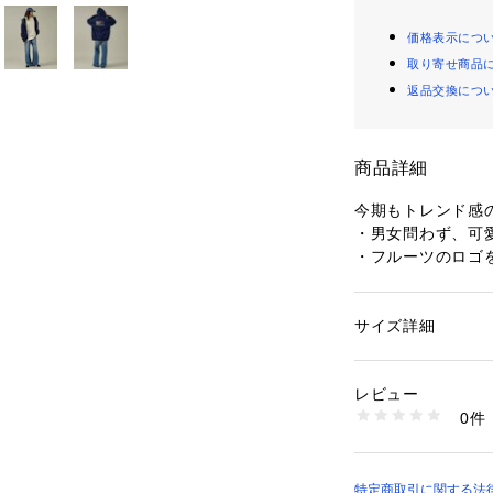
価格表示につ
取り寄せ商品
返品交換につ
商品詳細
今期もトレンド感
・男女問わず、可
・フルーツのロゴ
ィック。
・肌あたりがよく
い。
サイズ詳細
性別：
メンズ
・2025FWよりフ
カテゴリー：
ファッ
素材：コットン50%
使用感が良い『YK
生産国：-
レビュー
・今年にかけて、
商品番号：
14108000
0件
でマストバイアイ
04519820062 （
肌寒くなるシーズ
ィ。
特定商取引に関する法律