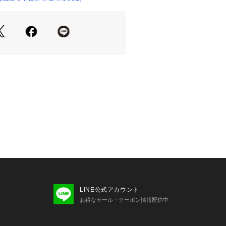
HE LOOM/フルーツ・オブ・ザ・ルー
を持つ世界有数のベーシックアパレル/
ーカー。
ンタッキー州に本拠地を置き、 米国の
プリント用Tシャツ市場ではTOPブラ
を確立しています。
人のライフスタイルに溶け込み、この
ないアメリカ人はいないと言われてお
ントTシャツのボディやアンダーウェ
て広く知れ渡っています。
ンダーウェア以外にもアメリカを感じ
開し続けています。
LINE公式アカウント
お得なセール・クーポン情報配信中