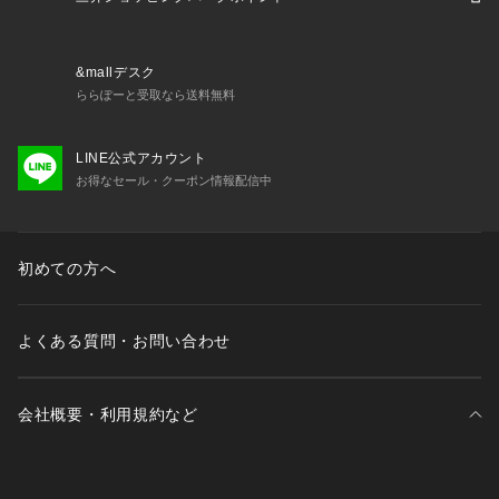
#BHPolo #ビバリーヒルズポロクラブ #90sファッション #裏
毛スウェット #カレッジスタイル #スポーツミックス #ストリ
ートファッション #アメカジ #レトロスポーツ
&mallデスク
ららぽーと受取なら送料無料
LINE公式アカウント
お得なセール・クーポン情報配信中
初めての方へ
よくある質問・お問い合わせ
会社概要・利用規約など
三井不動産が展開する商業施設一覧