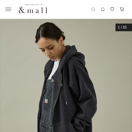
1
/
35