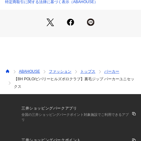
レイヤードの楽しみも無限大。
特定商取引に関する法律に基づく表示（ABAHOUSE）
デニムやスウェットパンツはもちろん、ナイロンパンツやジョ
ガーとも相性抜群。
90sムードをまといながら、今っぽいシルエットでアップデー
トされた一着です。
スタイリング
バギーデニム＋ローテクスニーカーで王道90sスタイル
ナイロンパンツ＋キャップでスポーツストリート
ABAHOUSE
ファッション
トップス
パーカー
【BH POLO/ビバリーヒルズポロクラブ】裏毛ジップ パーカーユニセッ
インナーにカレッジロゴTを合わせたレイヤード
クス
【BH POLO（ビバリーヒルズポロクラブ）】
1982年、アメリカ・カリフォルニア州ビバリーヒルズにて誕
生。
三井ショッピングパークアプリ
ポロ競技をテーマに、上品かつスポーティなデザインを展開。
全国の三井ショッピングパークポイント対象施設でご利用できるアプ
アメリカンカジュアルからストリートまで幅広くコーディネー
リ
トできる、世界的カジュアルブランド。
三井ショッピングパークポイント