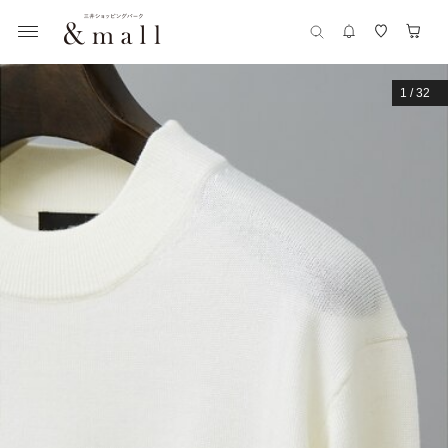
1
/
32