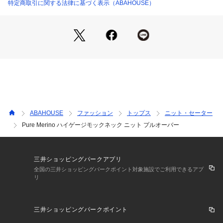
裾や袖口にランダム調の矢振りや2×2や1×1などのリブを入
特定商取引に関する法律に基づく表示（ABAHOUSE）
れ。さりげないアクセントに。
ギフトにもおススメです。
【コーディネート】
ジャケットやスラックスと合わせたドレススタイルはもちろ
ん、休日のきれい目カジュアルにおススメです。
ハイゲージなので、重ね着しやすく、アウターのインナーに使
いやすい一着。
ボルドー モデル：H185 B88 W74 H91 着用サイズ：48
ABAHOUSE
ファッション
トップス
ニット・セーター
ブラック モデル：H186 B84 W66 H88 着用サイズ：48
Pure Merino ハイゲージモックネック ニット プルオーバー
三井ショッピングパークアプリ
全国の三井ショッピングパークポイント対象施設でご利用できるアプ
リ
三井ショッピングパークポイント