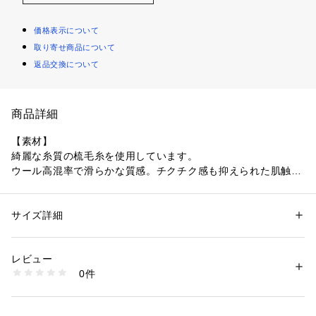
価格表示について
取り寄せ商品について
返品交換について
商品詳細
【素材】
綺麗な糸質の梳毛糸を使用しています。
ウール高混率で滑らかな質感。チクチク感も抑えられた肌触り
の良い質感です。
温かみと軽さのある素材感です。
サイズ詳細
性別：
メンズ
【デザイン】
カテゴリー：
ファッション
 ＞ 
トップス
 ＞ 
ニット・セーター
素材：アクリル53% 毛47%
ハイゲージで編まれたドレスライクなニット。
生産国：中国
レビュー
やや衿の高いモックネックは首回りにアクセントを付けるだけ
洗濯：ドライクリーニング
0件
でなく、
※詳しい洗濯方法については、商品の品質表示タグをご覧ください
商品番号：
1410800010269 
（モール）
ジャケットのインナーやシャツの上に着ることで上品さがグッ
00518040001 （ショップ）
と際立ちます。