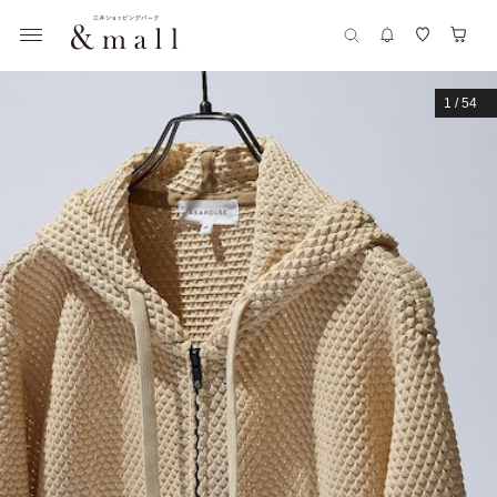
1
/
54