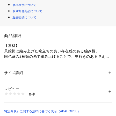
価格表示について
取り寄せ商品について
返品交換について
商品詳細
【素材】
貝殻状に編み上げた粒立ちの良い存在感のある編み柄。
同色系の2種類の糸で編み上げることで、奥行きのある見え
方。
【デザイン】
サイズ詳細
性別：
メンズ
レイヤードが楽しめるメッシュ構造のニットパーカー。
カテゴリー：
ファッション
 ＞ 
トップス
 ＞ 
パーカー
素材：ポリエステル 99% ポリウレタン1%
生産国：中国
レビュー
縫い目や見返しに同色系のテープをポイントに使いアクセント
洗濯：手洗い可
0件
に。
※詳しい洗濯方法については、商品の品質表示タグをご覧ください
商品番号：
1410800010206 
（モール）
背面の裾裾に膨らみを持たせるタックを使った立体感のあるデ
00510023000 （ショップ）
ィテールにも注目です。
やや太めのスピンドルを使うことで、網み目に負けず首回りに
特定商取引に関する法律に基づく表示（ABAHOUSE）