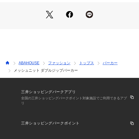
しっかりとした印象を与えます。
生地に静電気軽減の機能をトリートメントし静電気を軽減させ
ています。
フロントはダブルZIP仕様。マットブラックのZIPでメンズらし
いタフな要素を加えました。
【コーディネート】
ベーシックなサイズ感で着回しやすい一着。
カットソーの上にさらりと羽織ると、メッシュ構造の網目によ
ABAHOUSE
ファッション
トップス
パーカー
りインナーの色が顔を出しレイヤードを楽しめます。
メッシュニット ダブルジップパーカー
細身のパンツと合わせれば、スタイリッシュなコーディネート
に。
ワイドパンツと合わせればAラインシルエットが作れます。
三井ショッピングパークアプリ
全国の三井ショッピングパークポイント対象施設でご利用できるアプ
リ
三井ショッピングパークポイント