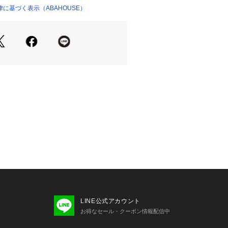
素材感。
に基づく表示（ABAHOUSE）
ぎず、程よいサイズ感のショートパン
履き心地は楽ちん。
ッシュ素材を採用し、通気性にも配
ポケットで、バックスタイルにもアク
す。
】
ので、無地のTシャツやシャツと合わ
りやすいアイテム。
ばショートパンツでも綺麗目に。Tシ
ラフに着こなせます。
加工により、強弱の個体差がございま
います。
LINE公式アカウント
お得なセール・クーポン情報配信中
6 B90 W72 H88 着用サイズ：48