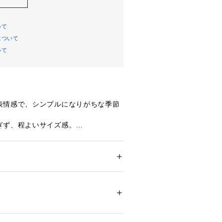
いて
について
いて
表情感で、シンプルになりがちな季節
ぎず、程よいサイズ感。
心地抜群。
デイリーに使いたくなるショートパン
ション
 ＞ 
パンツ
 ＞ 
ショートパンツ
8% ポリウレタン2%
のある表情が特徴。
ついては、商品の品質表示タグをご覧くださ
で表現された接結ジャージ素材。
09818 
（モール）
なハリがありながら、ストレッチを感
ショップ）