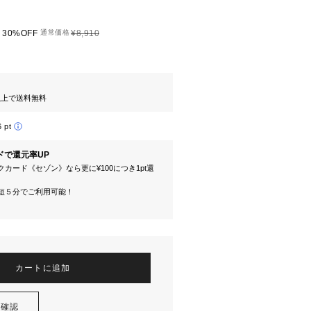
30%OFF
通常価格
¥8,910
円以上で送料無料
6 pt
ドで還元率UP
カード《セゾン》なら更に¥100につき1pt還
短５分でご利用可能！
カートに追加
を確認