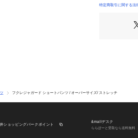
じる着心地のよい
特定商取引に関する法律
【デザイン】
細すぎず、大きす
ツ。
ストレッチもあり
腰ポケット裏はメ
慮。
右側のみのヒップ
セントが生まれま
【コーディネート
主張のある柄感な
せて、コーデが作
ツ
フクレジャガード ショートパンツ / オーバーサイズ/ ストレッチ
衿ものと合わせれ
ャツと合わせれば
※表面の立体感は
す。予めご了承願
&mallデスク
井ショッピングパークポイント
ららぽーと受取なら送料無料
グレー モデル：H18