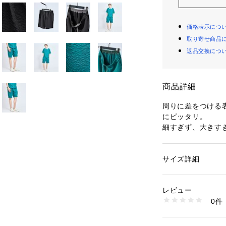
価格表示につ
取り寄せ商品
返品交換につ
商品詳細
周りに差をつける
にピッタリ。
細すぎず、大きす
カット素材で履き
ラフな着用感で、
サイズ詳細
性別：
メンズ
ツです。
カテゴリー：
ファッ
素材：ポリエステル9
生産国：中国
レビュー
【素材】
洗濯：洗濯機可
0件
波のような立体感
※詳しい洗濯方法に
い
フクレジャガード
商品番号：
14108000
程良い肉感で適度
00506051001 （