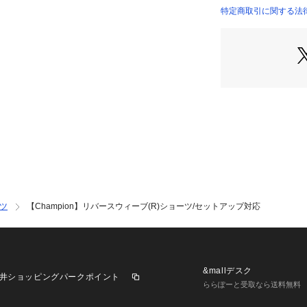
特定商取引に関する法律
ワタリにゆとりを
脇ポケットから下
りスムーズにして
左前腿のプリント
いカレッジ風グラ
で、「FRESNO（
A（カリフォルニ
せたデザイン。魅
込みプリントやラ
製品洗い加工によ
味わえます。
ツ
【Champion】リバースウィーブ(R)ショーツ/セットアップ対応
セットアップ対応
番：0050302101
メーカー品番：C3-
&mallデスク
井ショッピングパークポイント
ららぽーと受取なら送料無料
【Champion/チ