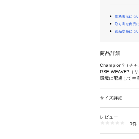
価格表示につ
取り寄せ商品
返品交換につ
商品詳細
Champion?（
RSE WEAVE?
環境に配慮して生
0％のしっかりと
「REVERSE WEA
ブ? 9.4オンス
サイズ詳細
性別：
メンズ
が特長のショーツ
カテゴリー：
ファッ
素材：コットン100
生産国：カンボジア
レビュー
本来は縦方向に使
商品番号：
14108000
0件
ERSE WEAV
00503051003 （
同時に、股下部分
すさに配慮してい