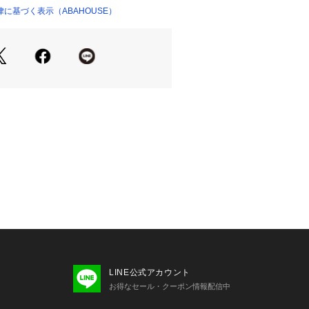
に基づく表示（ABAHOUSE）
持たせたリラックスフィット。
のシームレス仕様によって脱ぎ着をよ
います。
はチャンピオンブランドと親和性の高
フィックを現代に落とし込んだもの
フレズノ）」の「F」、「CALIFORNI
ア）」の「CA」にナンバーを組み合わ
力的なアートワークを2色使いの染み
バープリントで表現しています。
り、着用の当初から着慣れた風合いが
の同素材Tシャツもございます（品
4）
B503
LINE公式アカウント
お得なセール・クーポン情報配信中
ャンピオン】