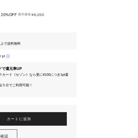
20%OFF
通常価格
¥8,250
円以上で送料無料
0 pt
ドで還元率UP
カード《セゾン》なら更に¥100につき1pt還
短５分でご利用可能！
カートに追加
を確認