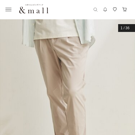
1
/
36