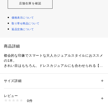
店舗在庫を確認
価格表示について
取り寄せ商品について
返品交換について
商品詳細
都会的な印象でスマートな大人カジュアルスタイルにおススメ
の1本。
きれい目はもちろん、ドレスカジュアルにも合わせられる【デ
ジタルパンツ】シリーズ。
抜群のストレッチと機能素材で快適性を生み出します。
サイズ詳細
性別：
メンズ
夏のパンツとして定番人気を集めていたパンツの新シルエッ
カテゴリー：
ファッション
 ＞ 
パンツ
 ＞ 
ロングパンツ
素材：ナイロン85% ポリウレタン15%
ト。
生産国：中国
レビュー
抜群の履き心地はそのままに、合わせやすい1タック、ウエス
洗濯：手洗い可
0件
ト調整しやすいスピンドル付き。とアップデートされました。
※詳しい洗濯方法については、商品の品質表示タグをご覧ください
商品番号：
1410800009566 
（モール）