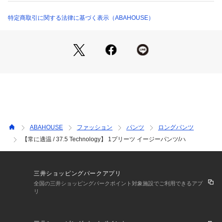
00500059013 （ショップ）
【素材】
暑い時には湿度を取り除き、寒い時には暖かさをキープする機
特定商取引に関する法律に基づく表示（ABAHOUSE）
能素材「37.5technology」を採用。
少しシャリ感のある素材にポリウレタンを加えて、縦横に伸び
る驚きのハイテンション素材です。
生地の凹凸が清涼感を出し、軽快な着心地です。
【デザイン】
軽さのある素材できれいな落ち感が出る1タック入りのイージ
ーパンツ。
腰周りはややゆとりがありつつも、裾にかけて綺麗なテーパー
ドが効いています。
ABAHOUSE
ファッション
パンツ
ロングパンツ
ハーフゴム仕上げにしているため着用感はノンストレス。
【常に適温 / 37.5 Technology】 1プリーツ イージーパンツ/ハ
表裏に出し入れできるスピンドルで、ベルト着用も可能。
裾上げ不要のジャストレングス仕様も嬉しいポイント。
カジュアルからビジネススタイルはもちろん、アクティブな動
きにも対応可能ですので、自転車通勤・通学の方には特におす
三井ショッピングパークアプリ
すめです。
全国の三井ショッピングパークポイント対象施設でご利用できるアプ
リ
【コーディネート】
イージーパンツ仕様なので、Tシャツやシャツ、ニット、スウ