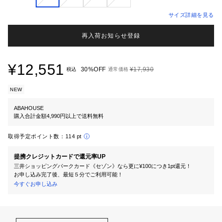
サイズ詳細を見る
再入荷お知らせ登録
¥12,551
30%OFF
¥17,930
税込
通常価格
NEW
ABAHOUSE
購入合計金額4,990円以上で送料無料
取得予定ポイント数：
114 pt
提携クレジットカードで還元率UP
三井ショッピングパークカード《セゾン》なら更に¥100につき1pt還元！
お申し込み完了後、最短５分でご利用可能！
今すぐお申し込み