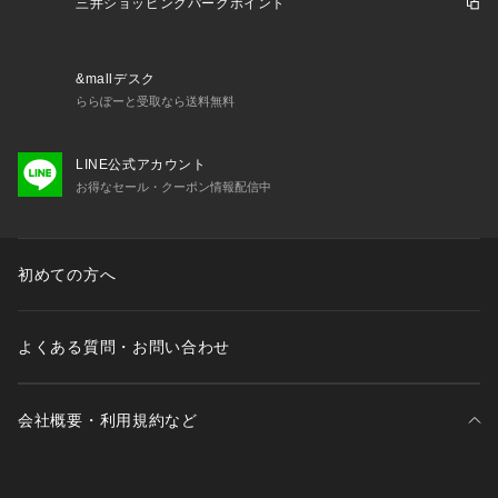
三井ショッピングパークポイント
ェットといったカジュアルな合わせはもちろん、ジャケットな
どのきれい目スタイルや、ビジカジスタイルにも使える汎用性
の高いアイテムとなります。
デニムのような凹凸感がありますので、トップスにはさらっと
&mallデスク
したアイテムをあわせるのがおすすめ。
ららぽーと受取なら送料無料
きれいな見た目のため、カジュアルのみなら在宅、リモート等
幅広くお使いいただけます。
LINE公式アカウント
お得なセール・クーポン情報配信中
初めての方へ
よくある質問・お問い合わせ
会社概要・利用規約など
三井不動産が展開する商業施設一覧