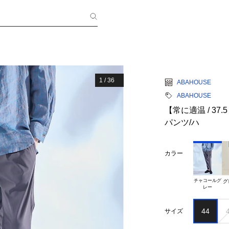
1
/
36
ABAHOUSE
ABAHOUSE
【常に適温 / 37.
パンツ/ハ
カラー
チャコールグ

グ
44
サイズ