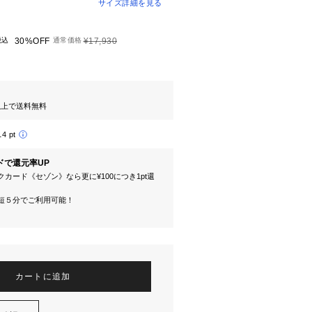
サイズ詳細を見る
税込
30%OFF
通常価格
¥17,930
円以上で送料無料
14 pt
ドで還元率UP
カード《セゾン》なら更に¥100につき1pt還
短５分でご利用可能！
カートに追加