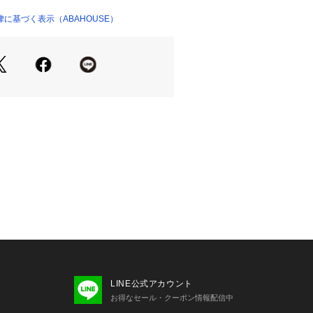
ショップ）
に基づく表示（ABAHOUSE）
取り除き、寒い時には暖かさをキープ
technology」を採用。
る素材にポリウレタンを加えて、縦横
イテンション素材です。
感を出し、軽快な着心地です。
きれいな落ち感が出る1タック入りの
りがありつつも、裾にかけて綺麗なテ
います。
にしているため着用感はノンストレ
きるスピンドルで、ベルト着用も可
ストレングス仕様も嬉しいポイント。
ジネススタイルはもちろん、アクティ
可能ですので、自転車通勤・通学の方
LINE公式アカウント
です。
お得なセール・クーポン情報配信中