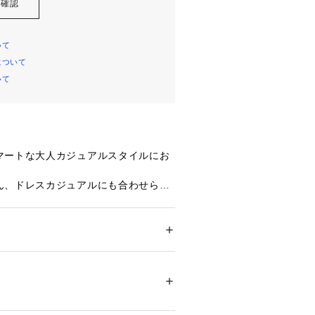
を確認
いて
について
いて
マートな大人カジュアルスタイルにお
ん、ドレスカジュアルにも合わせられ
ツ】シリーズ。
と機能素材で快適性を生み出します。
定番人気を集めていたパンツの新シル
ション
 ＞ 
パンツ
 ＞ 
ロングパンツ
 ポリウレタン15%
そのままに、合わせやすい1タック、
すいスピンドル付き。とアップデート
ついては、商品の品質表示タグをご覧くださ
09566 
（モール）