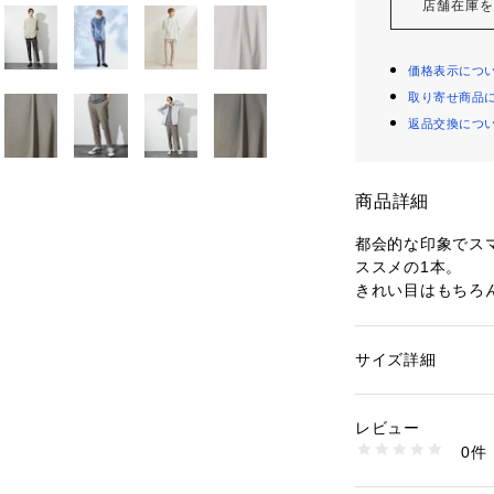
店舗在庫
価格表示につ
取り寄せ商品
返品交換につ
商品詳細
都会的な印象でス
ススメの1本。
きれい目はもちろ
る【デジタルパン
抜群のストレッチ
サイズ詳細
性別：
メンズ
夏のパンツとして
カテゴリー：
ファッ
素材：ナイロン85%
エット。
生産国：中国
レビュー
抜群の履き心地は
洗濯：手洗い可
0件
ウエスト調整しや
※詳しい洗濯方法に
い
されました。
商品番号：
14108000