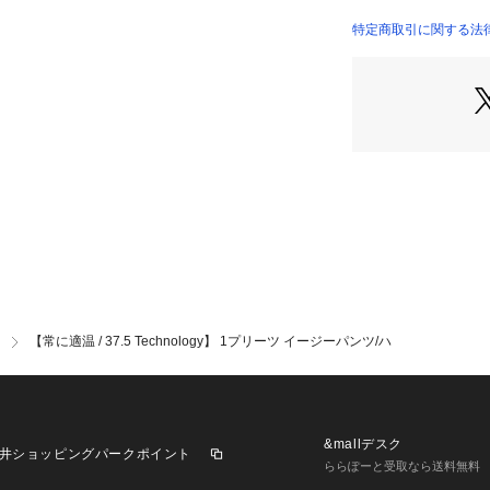
00500059013 （
【素材】
特定商取引に関する法律
暑い時には湿度を
する機能素材「37.5
少しシャリ感のあ
に伸びる驚きのハ
生地の凹凸が清涼
【デザイン】
軽さのある素材で
イージーパンツ。
腰周りはややゆと
ーパードが効いて
ハーフゴム仕上げ
ス。
【常に適温 / 37.5 Technology】 1プリーツ イージーパンツ/ハ
表裏に出し入れで
能。
裾上げ不要のジャ
カジュアルからビ
ブな動きにも対応
&mallデスク
井ショッピングパークポイント
には特におすすめ
ららぽーと受取なら送料無料