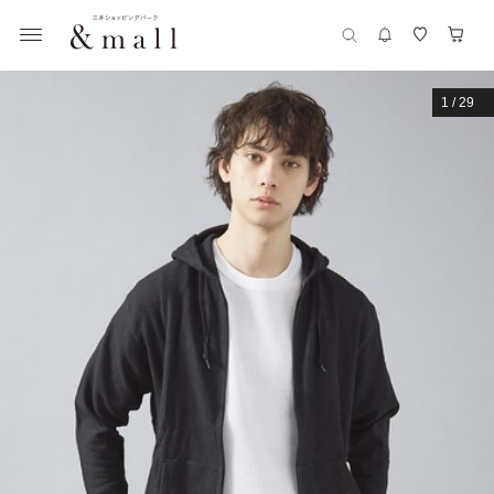
1
/
29