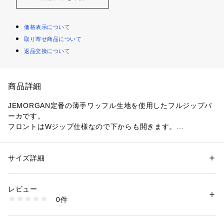
価格表示について
取り寄せ商品について
返品交換について
商品詳細
JEMORGAN定番の薄手ワッフル生地を使用したフルジップパ
ーカです。
フロントはWジップ仕様なので下からも開きます。
春先から秋口まではアウターに夏でも薄手なので日焼け防止や
冷房の対策にも抜群です。
ユニセックスアイテムです。
サイズ詳細
性別：
メンズ
カテゴリー：
ファッション
 ＞ 
トップス
 ＞ 
パーカー
素材：コットン５５% ポリエステル４５％
生産国：中国
レビュー
??JEMORGAN LONG JOHNS
商品番号：
1410800009445 
（モール）
0件
1945年にペンシルバニア州で小さな町の縫製工場として設
04509820000 （ショップ）
立。
スタートはアウトドア用のインナーとして着用され、国際的な