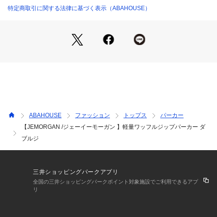
スポーツチームや米軍のインナーとしても採用されました。
特定商取引に関する法律に基づく表示（ABAHOUSE）
90年代に入るとファッションアイテムとして一般的に着用さ
れ、「サーマルと言えばJEMORGAN」と言われるほど世界的
にそのブランド名は浸透していきました。
保温性・ 伸縮性・ 肌触りの良さなど最高品質のサーマルウェ
広く知られ、現在パックTだけでなくアメリカンカジュアルを
ベースとしたアイテムを幅広く展開していまアとしてす。
ABAHOUSE
ファッション
トップス
パーカー
【JEMORGAN /ジェーイーモーガン 】軽量ワッフルジップパーカー ダ
ブルジ
三井ショッピングパークアプリ
全国の三井ショッピングパークポイント対象施設でご利用できるアプ
リ