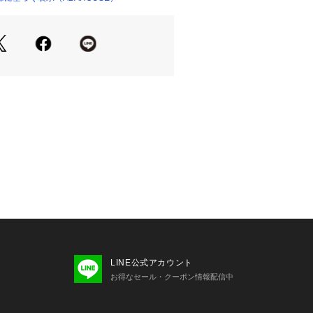
ットは何枚あっても便利なアイテムで
上質だとロングシーズンお使いいただ
。
優れており、1年を通して快適に着用
の上からでも、快適にご着用いただけ
UI OF THE LOOMならではの質感
てください。
しのマストハブアイテムです。
アイテムとの相性抜群。
と合わせてシンプルに着こなして〇
チョイスして、ボトムスをすっきりと
て、メリハリコーデに。
LINE公式アカウント
トのボトムスなら、よりストリート感
お得なセール・クーポン情報配信中