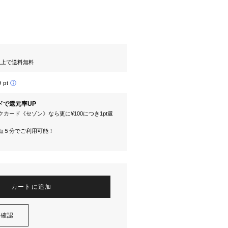
円以上で送料無料
9 pt
ドで還元率UP
カード《セゾン》なら更に¥100につき1pt還
短５分でご利用可能！
カートに追加
を確認