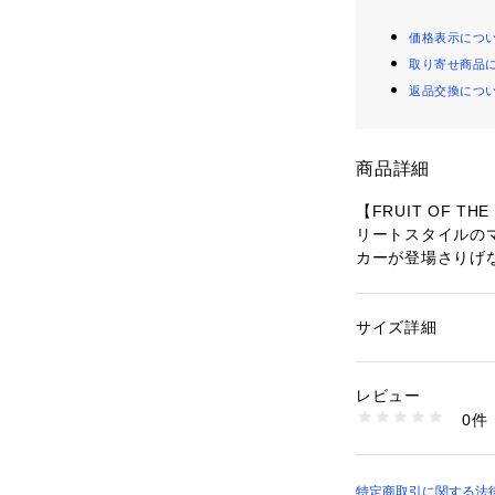
価格表示につ
取り寄せ商品
返品交換につ
商品詳細
【FRUIT OF 
リートスタイルの
カーが登場さりげ
日頃のおでかけに
どのシーンにも◎
サイズ詳細
性別：
メンズ
程よくゆとりのあ
カテゴリー：
ファッ
素材：コットン100
ドロップショルダ
生産国：中国
レビュー
います。
商品番号：
14108000
0件
04499820307 （
流行に左右されず
アイテムです。メ
着用いただけるの
特定商取引に関する法律