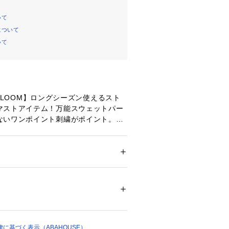
いて
について
いて
THE LOOM】ロングシーズン使えるスト
マストアイテム！万能スウェットパー
ないワンポイント刺繍がポイント。
はもちろん、アウトドアやスポーツな
るリラクシングなシルエット。
ション
 ＞ 
トップス
 ＞ 
パーカー
%
ーでこなれ感のあるデザインになって
08964 
（モール）
ショップ）
、ロングシーズン着ていただける便利
ンズサイズですが、ユニセックスでご
で、パートナーやお友達とお揃いもお
に基づく表示（ABAHOUSE）