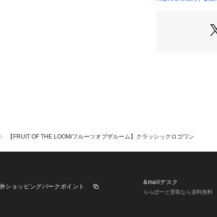
ススメ。
シンプルなスウェ
すが、特に生地が
ける優秀アイテム
吸水性と通気性に
しやすいく、素肌
ます。
生地に定評のあるFR
を是非体験してみ
ヘビロテ間違いな
【FRUIT OF THE LOOM/フルーツオブザルーム】クラッシックロゴワン
◆コーディネート
定番のカジュアル
デニムやチノパン
オーバーサイズを
したサイズ感にし
&mallデスク
井ショッピングパークポイント
ゆったりシルエッ
ららぽーと受取なら送料無料
が演出できます。