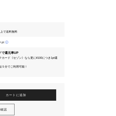
円以上で送料無料
9 pt
ドで還元率UP
カード《セゾン》なら更に¥100につき1pt還
短５分でご利用可能！
カートに追加
を確認