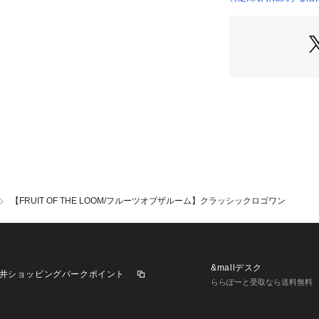
ススメ。
シンプルなスウェ
すが、特に生地が
ける優秀アイテム
吸水性と通気性に
しやすいく、素肌
ます。
生地に定評のあるFR
を是非体験してみ
ヘビロテ間違いな
【FRUIT OF THE LOOM/フルーツオブザルーム】クラッシックロゴワン
◆コーディネート
定番のカジュアル
デニムやチノパン
オーバーサイズを
したサイズ感にし
&mallデスク
井ショッピングパークポイント
ゆったりシルエッ
ららぽーと受取なら送料無料
が演出できます。