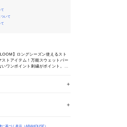
いて
について
いて
THE LOOM】ロングシーズン使えるスト
マストアイテム！万能スウェットパー
ないワンポイント刺繍がポイント。
はもちろん、アウトドアやスポーツな
るリラクシングなシルエット。
ション
 ＞ 
トップス
 ＞ 
パーカー
%
ーでこなれ感のあるデザインになって
08964 
（モール）
ショップ）
、ロングシーズン着ていただける便利
ンズサイズですが、ユニセックスでご
で、パートナーやお友達とお揃いもお
に基づく表示（ABAHOUSE）