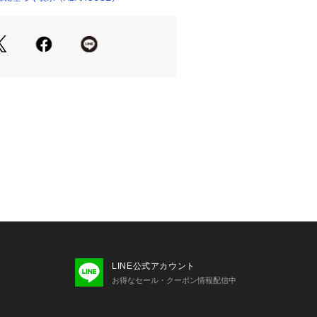
ットは何枚あっても便利なアイテムで
上質だとロングシーズンお使いいただ
。
優れており、1年を通して快適に着用
の上からでも、快適にご着用いただけ
UI OF THE LOOMならではの質感
てください。
しのマストハブアイテムです。
アイテムとの相性抜群。
と合わせてシンプルに着こなして〇
チョイスして、ボトムスをすっきりと
て、メリハリコーデに。
LINE公式アカウント
トのボトムスなら、よりストリート感
お得なセール・クーポン情報配信中