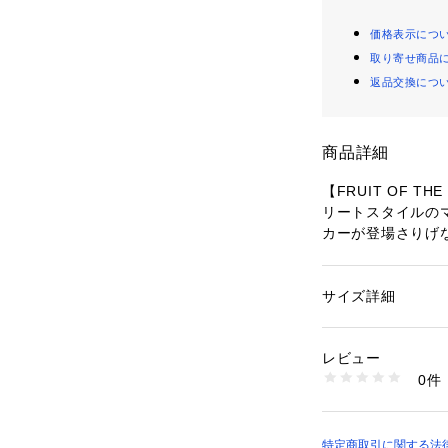
価格表示につ
取り寄せ商品
返品交換につ
商品詳細
【FRUIT OF 
リートスタイルの
カーが登場さりげ
日頃のおでかけに
どのシーンにも◎
サイズ詳細
性別：
メンズ
程よくゆとりのあ
カテゴリー：
ファッ
素材：コットン100
ドロップショルダ
生産国：中国
レビュー
います。
商品番号：
14108000
0件
04499820307 （
流行に左右されず
アイテムです。メ
着用いただけるの
特定商取引に関する法律