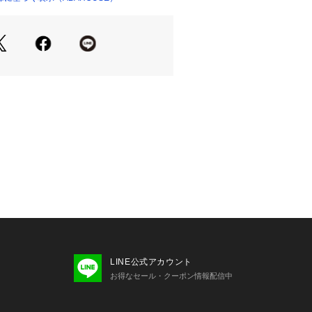
が、ユニセックスでご着用いただける
やお友達とお揃いもおススメ。
ットは何枚あっても便利なアイテムで
上質だとロングシーズンお使いいただ
。
優れており、1年を通して快適に着用
の上からでも、快適にご着用いただけ
UI OF THE LOOMならではの質感
てください。
しのマストハブアイテムです。
アイテムとの相性抜群。
と合わせてシンプルに着こなして〇
LINE公式アカウント
チョイスして、ボトムスをすっきりと
お得なセール・クーポン情報配信中
て、メリハリコーデに。
トのボトムスなら、よりストリート感