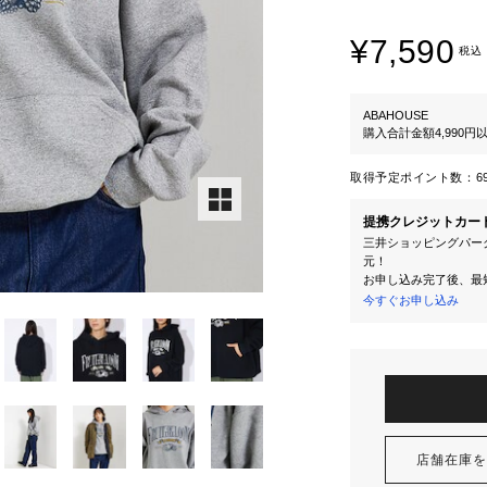
¥7,590
税込
ABAHOUSE
購入合計金額4,990
取得予定ポイント数：
6
提携クレジットカー
三井ショッピングパーク
元！
お申し込み完了後、最
今すぐお申し込み
店舗在庫