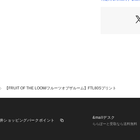
アイテムです。
メンズサイズです
ので、パートナー
シンプルなスウェ
すが、特に生地が
ける優秀アイテム
吸水性と通気性に
しやすいく、素肌
ます。
生地に定評のあるFR
を是非体験してみ
【FRUIT OF THE LOOM/フルーツオブザルーム】FTL80Sプリント
ヘビロテ間違いな
◆コーディネート
定番のカジュアル
デニムやチノパン
&mallデスク
井ショッピングパークポイント
オーバーサイズを
ららぽーと受取なら送料無料
したサイズ感にし
ゆったりシルエッ