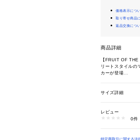
価格表示につ
取り寄せ商品
返品交換につ
商品詳細
【FRUIT OF 
リートスタイルの
カーが登場
どこかヴィンテー
アルなデザイン。
サイズ詳細
性別：
メンズ
日頃のおでかけに
カテゴリー：
ファッ
素材：コットン100
どのシーンにも◎
生産国：中国
レビュー
商品番号：
14108000
0件
程よくゆとりのあ
04499820303 （
ドロップショルダ
います。
流行に左右されず
特定商取引に関する法律