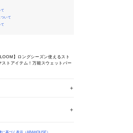
いて
について
いて
THE LOOM】ロングシーズン使えるスト
マストアイテム！万能スウェットパー
ジ感漂うロゴプリントを施したカジュ
はもちろん、アウトドアやスポーツな
ション
 ＞ 
トップス
 ＞ 
パーカー
%
08960 
（モール）
るリラクシングなシルエット。
ショップ）
ーでこなれ感のあるデザインになって
、ロングシーズン着ていただける便利
に基づく表示（ABAHOUSE）