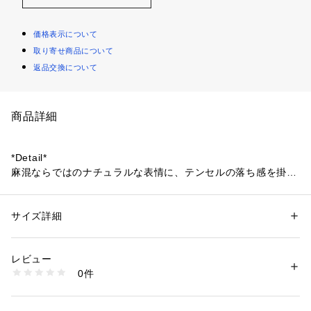
価格表示について
取り寄せ商品について
返品交換について
商品詳細
*Detail*
麻混ならではのナチュラルな表情に、テンセルの落ち感を掛け
合わせた上品見え素材。
さらりとした肌触りに加え、接触冷感機能付きで暑い季節も快
適に着用いただけます。
サイズ詳細
性別：
レディース
ウエストはぐるりゴム仕様で、ゆとりを持たせ、よりリラック
カテゴリー：
ファッション
 ＞ 
パンツ
 ＞ 
オールインワン
素材：再生繊維（セルロース）58%ポリエステル34% リネン8%
スした着心地に仕上げました。
生産国：中国
レビュー
洗濯：手洗い可
0件
*Coordinate*
※詳しい洗濯方法については、商品の品質表示タグをご覧ください
商品番号：
1410200005204 
（モール）
一枚でコーディネートが完成する、忙しい朝にも頼れるオール
32520090001 （ショップ）
インワン。