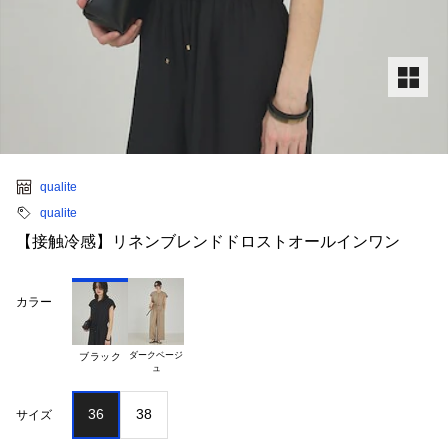
qualite
qualite
【接触冷感】リネンブレンドドロストオールインワン
カラー
ダークベージ

ブラック
36
38
サイズ