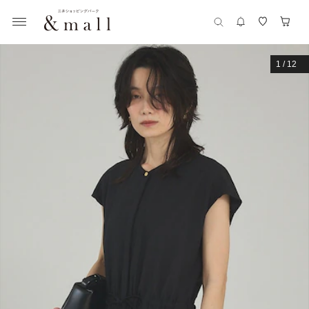
1
/
12