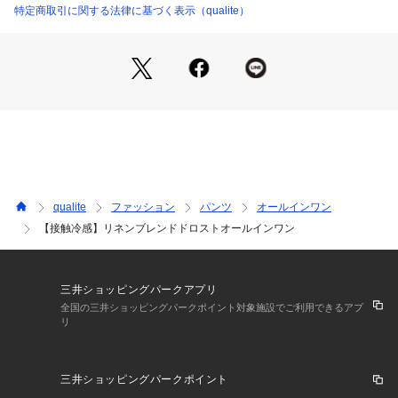
フラットサンダルやスニーカーでラフに、ヒールやジャケット
特定商取引に関する法律に基づく表示（qualite）
合わせできれいめにも着回せます。
小物次第でデイリーからお出かけまで幅広く活躍する、qualite
らしい大人の万能アイテムです。
qualite
ファッション
パンツ
オールインワン
【接触冷感】リネンブレンドドロストオールインワン
三井ショッピングパークアプリ
全国の三井ショッピングパークポイント対象施設でご利用できるアプ
リ
三井ショッピングパークポイント