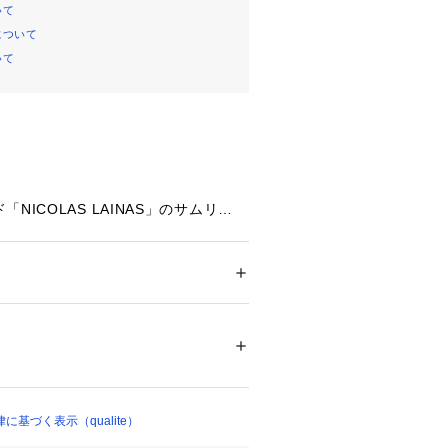
いて
について
いて
NICOLAS LAINAS」のサムリング
くメタルリングが、足元をさりげなく
すく、タウンユースにもリゾートにも
ズ
 ＞ 
サンダル
合成皮革 底材：合成底
04957 
（モール）
INAS/ニコラスライナス】
ショップ）
市の小さな靴の修理店から始まったサ
的な技術を用い高品質のシューズ作り
基づく表示（qualite）
在ではイタリア、ヨーロッパはもちろ