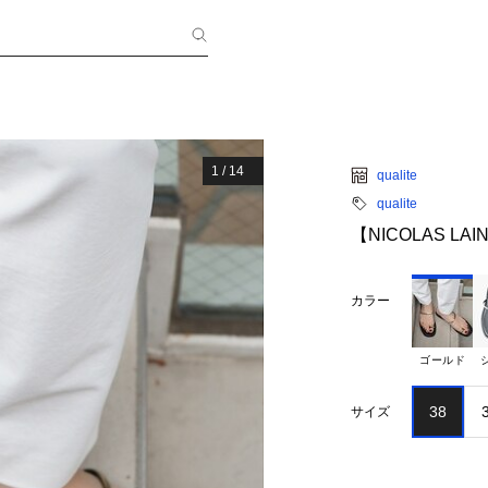
1
/
14
qualite
qualite
【NICOLAS L
カラー
ゴールド
38
サイズ