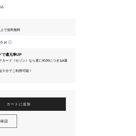
税込
円以上で送料無料
65 pt
ドで還元率UP
カード《セゾン》なら更に¥100につき1pt還
短５分でご利用可能！
カートに追加
を確認