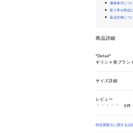
価格表示につ
取り寄せ商品
返品交換につ
商品詳細
*Detail*
ギリシャ発ブランド「
サンダル。
ミニマルな中に輝
印象的に演出。
サイズ詳細
性別：
レディース
フラットで歩きや
カテゴリー：
シュー
素材：甲材：牛革・
活躍する一足。
生産国：ギリシャ
レビュー
商品番号：
14102000
0件
【NICOLAS LA
32501062006 （
ギリシャ、アテネ
ンダルブランド。
東ギリシャの伝統
特定商取引に関する法律に
を続けており、現