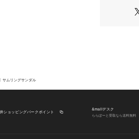
ん日本向けの販売
NAS】サムリングサンダル
&mallデスク
井ショッピングパークポイント
ららぽーと受取なら送料無料