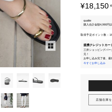
¥18,150
qualite
購入合計金額4,990
取得予定ポイント数：
1
提携クレジットカー
三井ショッピングパーク
元！
お申し込み完了後、最
今すぐお申し込み
店舗在庫