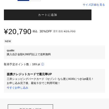
サイズ詳細を見る
カートに追加
¥20,790
30%OFF
¥29,700
税込
通常価格
NEW
qualite
購入合計金額4,990円以上で送料無料
取得予定ポイント数：
189 pt
提携クレジットカードで還元率UP
三井ショッピングパークカード《セゾン》なら更に¥100につき1pt還元！
お申し込み完了後、最短５分でご利用可能！
今すぐお申し込み