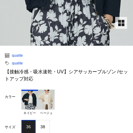
qualite
qualite
【接触冷感・吸水速乾・UV】シアサッカーブルゾン /セッ
トアップ対応
カラー
ネイビー
ベージュ
36
38
サイズ