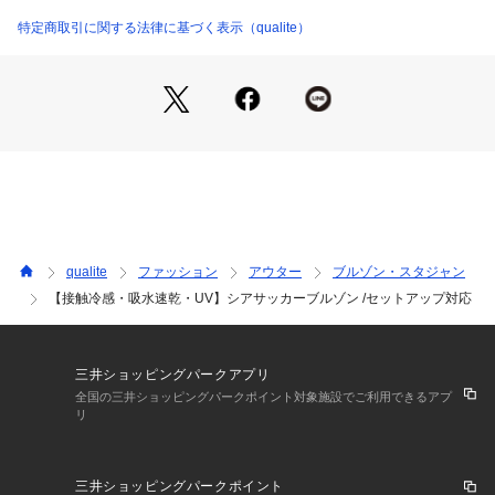
インナーはタンクトップやTシャツでシンプルにまとめて。
足元にスポーツサンダルやスニーカーを合わせれば、アクティ
特定商取引に関する法律に基づく表示（qualite）
ブな夏のお出かけにも◎
qualite
ファッション
アウター
ブルゾン・スタジャン
【接触冷感・吸水速乾・UV】シアサッカーブルゾン /セットアップ対応
三井ショッピングパークアプリ
全国の三井ショッピングパークポイント対象施設でご利用できるアプ
リ
三井ショッピングパークポイント