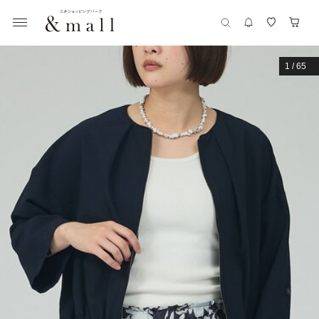
1
/
65