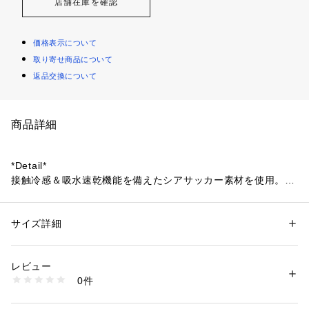
店舗在庫を確認
価格表示について
取り寄せ商品について
返品交換について
商品詳細
*Detail*
接触冷感＆吸水速乾機能を備えたシアサッカー素材を使用。
軽やかで伸縮性もあり、動きやすくストレスフリーな着心地で
す。
太めの袖はロールアップすれば、軽快な半袖スタイルにもアレ
サイズ詳細
性別：
レディース
ンジ可能。
カテゴリー：
ファッション
 ＞ 
アウター
 ＞ 
ブルゾン・スタジャン
素材：ポリエステル100%
生産国：ベトナム
レビュー
*Coordinate*
洗濯：手洗い可
0件
同素材のパンツ(32500050011)と合わせて、スタイリッシュな
※詳しい洗濯方法については、商品の品質表示タグをご覧ください
商品番号：
1410200004909 
（モール）
大人のリラックススタイルに。
32500030002 （ショップ）