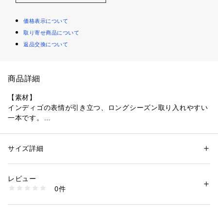
価格表示について
取り寄せ商品について
返品交換について
商品詳細
【素材】
インディゴの表情が引き立つ、ロングシーズン取り入れやすい
一本です。
【デザイン】
【RED CARD / レッドカード】の別注35thAnniv.Wid。ワイド
サイズ詳細
性別：
レディース
シルエットで、ほどよく脚のラインをカバーしながらすっきり
カテゴリー：
ファッション
 ＞ 
パンツ
 ＞ 
デニムパンツ
素材：綿92％　ポリエステル6％　ポリウレタン2％
見せてくれます。別注ポイントとして、ステッチカラーをイン
生産国：日本
レビュー
ラインより少し濃いオレンジに変更し、付属はシルバーで統
商品番号：
1410100011184 
（モール）
0件
一。ポケット裏のスレキ部分にはRouge vifのブランド名を印
31530250000 （ショップ）
字しています。同シルエットのデニム(31500250003)