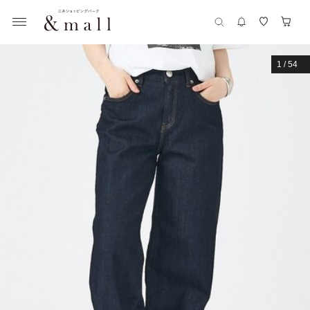
1
/
54