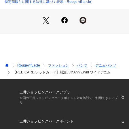
【コーディネート】
特定商取引に関する法律に基づく表示（Rouge vif la cle）
Tシャツやシャツを合わせたカジュアルスタイルはもちろん、
ジャケットを羽織ればきれいめにも着こなせます。フラットシ
ューズからヒールまで合わせやすく、幅広いスタイリングに活
躍します。
検索キーワード: RED CARD / レッドカード / 別注デニム / ワ
イドデニム / インディゴデニム / 35thAnniv.Wid / ジーンズ /
 デニムパンツ / セレクトショップ / きれいめカジュアル
SNSハッシュタグ: #REDCARD #レッドカード #別注デニム #
RougevifLacle
ファッション
パンツ
デニムパンツ
ワイドデニム #インディゴデニム #デニムパンツ #ジーンズ #
【RED CARD/レッドカード】別注35thAnniv.Wid ワイドデニム
大人カジュアル #きれいめカジュアル #カジュアルコーデ #デ
イリーコーデ #オールシーズン #セレクトショップ #デニムコ
ーデ #Rougevif
三井ショッピングパークアプリ
全国の三井ショッピングパークポイント対象施設でご利用できるアプ
リ
【メーカー情報】
品番：26W101AB01rns
インディゴ：Rinse
三井ショッピングパークポイント