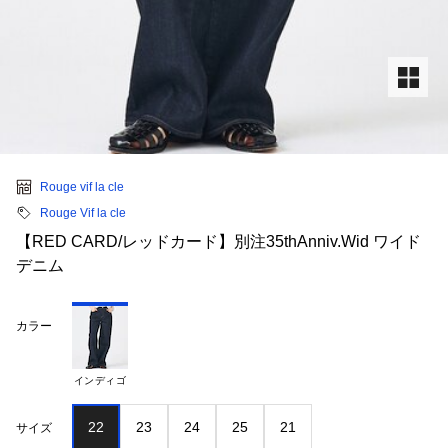
Rouge vif la cle
Rouge Vif la cle
【RED CARD/レッドカード】別注35thAnniv.Wid ワイド
デニム
カラー
インディゴ
22
23
24
25
21
サイズ