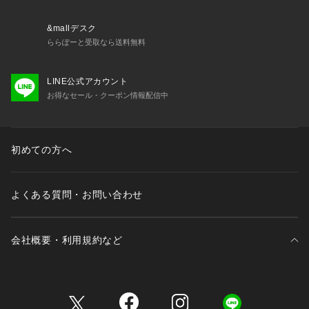
【RED CARD】
RED CARD TOKYO(レッドカードトーキョー)は日本のデニム
&mallデスク
ブランド。
ららぽーと受取なら送料無料
リアルヴィンテージのように立体感が感じられるウォッシュ加
工、
LINE公式アカウント
アタリやヒゲのユーズド加工など、
お得なセール・クーポン情報配信中
日本の繊細なクオリティーが随所に見える佇まい。
単なるワークウェアとしてのデニムとは真逆の発想を持ち
きめ細やかな日本の感性が生み出した「進化版REAL DENIM」
を提案します。
初めての方へ
【注意事項】
よくある質問・お問い合わせ
※商品画像は、光の当たり具合やパソコンなどの閲覧環境によ
り、
実際の色味と異なって見える場合がございます。あらかじめご
会社概要・利用規約など
了承ください。
※画像の商品はサンプルです。
実際の商品と仕様、加工が若干異なる場合があります。
三井不動産が展開する商業施設一覧
※サイズ表記はあくまで目安となります。
※その他の予約商品、通常商品との同時決済はできません。