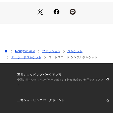
【スタイリング】
・レースアイテムと合わせると、レザーの質感に女性らしい柔
らかさがプラスされて◎
・デニム合わせで大人カジュアルに。
・甘すぎないベージュ、ブラウン寄りのカーキは ストライプ
シャツとも相性抜群。
・ワンピースに羽織って季節の変わり目の軽アウターとしても
活躍。
RougevifLacle
ファッション
ジャケット
-----------------------------
テーラードジャケット
ゴートスエード シングルジャケット
裏地：なし
光沢感：なし
透け感：なし
ポケット：あり
三井ショッピングパークアプリ
伸縮性：なし
全国の三井ショッピングパークポイント対象施設でご利用できるアプ
リ
-----------------------------
三井ショッピングパークポイント
【注意事項】