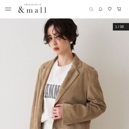
1
/
38