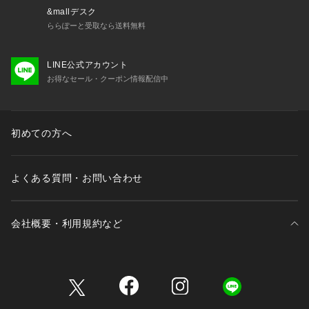
※商品画像は、光の当たり具合やパソコンなどの閲覧環境によ
&mallデスク
り、
ららぽーと受取なら送料無料
実際の色味と異なって見える場合がございます。あらかじめご
了承ください。
LINE公式アカウント
※画像の商品はサンプルです。
お得なセール・クーポン情報配信中
実際の商品と仕様、加工が若干異なる場合があります。
※サイズ表記はあくまで目安となります。
※その他の予約商品、通常商品との同時決済はできません。
※入荷状況により、お届け予定が前後する場合があります。
初めての方へ
※お客様への発送が店頭販売より遅れる場合もあります。
※追加生産商品は、一部の店舗、通販で販売中の場合がござい
ます。予めご了承下さい。
よくある質問・お問い合わせ
※商品を使用前に、タグ等に記載されている「取り扱い上の注
意書き」
「洗濯表示」を必ずご確認ください。
会社概要・利用規約など
※商品に不良が無い場合、包装紙および箱の彼損がございまし
ても発送いたします。
あらかじめご了承ください。
三井不動産が展開する商業施設一覧