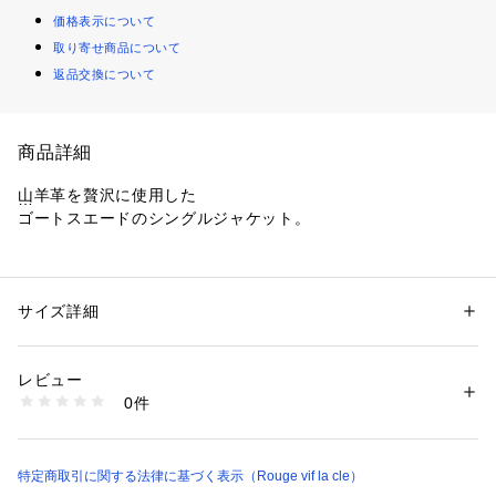
価格表示について
取り寄せ商品について
返品交換について
商品詳細
山羊革を贅沢に使用した
ゴートスエードのシングルジャケット。
柔らかくしなやかなゴートレザーに、
裏面には ナッパラン加工（起毛を削り、滑らかに仕上げる加
工） を施し、
サイズ詳細
性別：
レディース
軽やかな着心地と美しい落ち感を両立しています。
カテゴリー：
ファッション
 ＞ 
ジャケット
 ＞ 
テーラードジャケット
素材：やぎ革
生産国：インド
レビュー
テーラードのきちんと感がありながら、
洗濯：洗濯不可
0件
サイズ感はややゆったりめ。
※詳しい洗濯方法については、商品の品質表示タグをご覧ください
商品番号：
1410100010708 
（モール）
31520080000 （ショップ）
ストレスのないラクな着用感で、
デイリーにも使いやすい一着です。
特定商取引に関する法律に基づく表示（Rouge vif la cle）