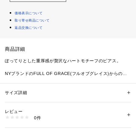
価格表示について
取り寄せ商品について
返品交換について
商品詳細
ぽってりとした重厚感が贅沢なハートモチーフのピアス。
NYブランドのFULL OF GRACE(フルオブグレイス)からの新
作。
甘いモチーフのハートを、大人がつけたいようなスタイリッシ
ュでモダンかつ洗練されたフォルムに仕上げつつきゅんとする
サイズ詳細
性別：
レディース
甘い可愛さもある逸品です。
カテゴリー：
ファッション
 ＞ 
腕時計・アクセサリー
 ＞ 
ピアス
素材：Silver Plated
生産国：-
レビュー
他にはない唯一無二のデザインが可愛いジュエリーをぜひお試
商品番号：
1410100009111 
（モール）
0件
しください♪
04490167002 （ショップ）