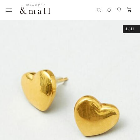
1
/
11