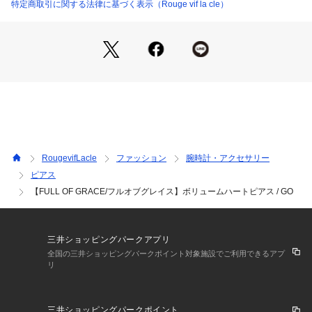
【 FULL OF GRACE / フルオブグレイス 】
特定商取引に関する法律に基づく表示（Rouge vif la cle）
2012年にニューヨークで立ち上げられた注目のブランド、FU
LL OF GRACE(フルオブグレイス）。
品のあるパールを中心とした、女性を華やかに演出し、幅広い
世代の女性達に想いが込められています。
RougevifLacle
ファッション
腕時計・アクセサリー
ピアス
【FULL OF GRACE/フルオブグレイス】ボリュームハートピアス / GO
三井ショッピングパークアプリ
全国の三井ショッピングパークポイント対象施設でご利用できるアプ
リ
三井ショッピングパークポイント