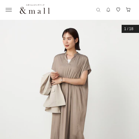
1
/
18