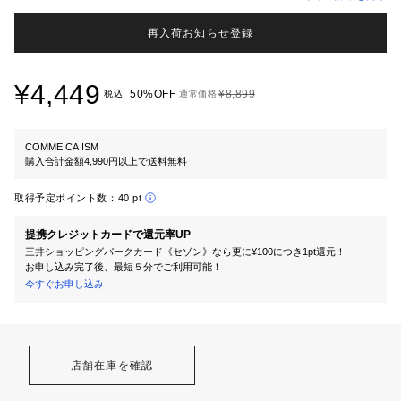
再入荷お知らせ登録
¥4,449
50%OFF
¥8,899
税込
通常価格
COMME CA ISM
購入合計金額4,990円以上で送料無料
取得予定ポイント数：
40 pt
提携クレジットカードで還元率UP
三井ショッピングパークカード《セゾン》なら更に¥100につき1pt還元！
お申し込み完了後、最短５分でご利用可能！
今すぐお申し込み
店舗在庫を確認