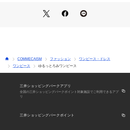
スタイリングの幅が広い逸品です。
《素材》
割繊糸を使用した、ソフトでしっとりとした独特な風合いが特
徴です。
サラッとした肌ざわりが初夏に最適。肌離れがよく涼しげで、
風をはらみ揺れる様が美しいファブリックです。
……………………
透け感：なし
COMMECAISM
ファッション
ワンピース・ドレス
厚さ：薄地
ワンピース
ゆるっとろみワンピース
伸縮性：なし
光沢感：あり
裏地：なし
洗濯方法：洗濯機可　
三井ショッピングパークアプリ
……………………
全国の三井ショッピングパークポイント対象施設でご利用できるアプ
リ
三井ショッピングパークポイント