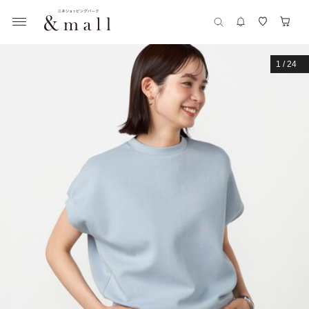
1
/
24