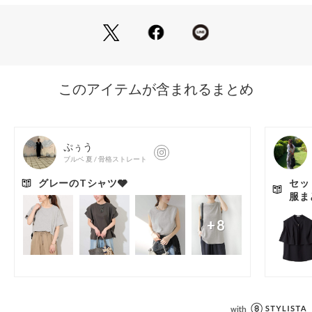
程よい厚みがある、もちっと柔らかい肌触りのダンボールニッ
ト。
すっきりとしたきれい見えする表面と、
もちっとした気持ちの良い肌触りが特徴です。
程よくハリがあり、立体的なシルエットを保ちます。
《取り扱い》
濃色品は、汗や雨で濡れた時、強くこすられた場合等、
多少の色落ち、色移りするおそれがあります。
長時間の浸漬や濡れたままの放置はお避け下さい。
洗濯の際は淡色のもの(特に白いもの)とは別にお取り扱い下さ
い。
素材の特性上、毛玉が生じやすい為、なるべく連続着用はお避
け下さい。
毛玉が生じましたら、小さなハサミ等で丁寧に取り除いて下さ
い。
その際に製品を傷付けないようにご注意下さい。
……………………
透け感：なし
厚さ：普通
伸縮性：あり