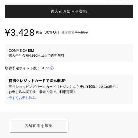
再入荷お知らせ登録
¥3,428
30%OFF
¥4,899
税込
通常価格
COMME CA ISM
購入合計金額4,990円以上で送料無料
取得予定ポイント数：
31 pt
提携クレジットカードで還元率UP
三井ショッピングパークカード《セゾン》なら更に¥100につき1pt還元！
お申し込み完了後、最短５分でご利用可能！
今すぐお申し込み
店舗在庫を確認