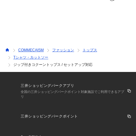
光沢感：なし
裏地：なし
洗濯方法：洗濯機(弱)
……………………
COMMECAISM
ファッション
トップス
Tシャツ・カットソー
ジップ付きコクーントップス / セットアップ対応
三井ショッピングパークアプリ
全国の三井ショッピングパークポイント対象施設でご利用できるアプ
リ
三井ショッピングパークポイント