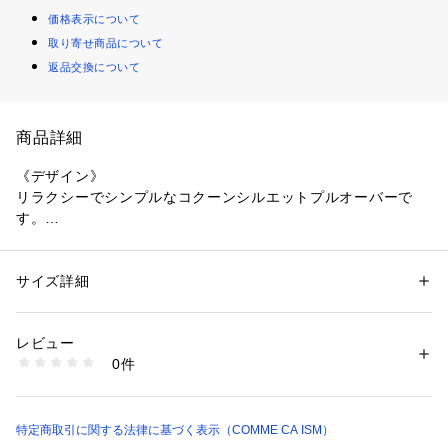
価格表示について
取り寄せ商品について
返品交換について
商品詳細
《デザイン》
リラクシーでシンプルなコクーンシルエットプルオーバーで
す。
体を包み込むようなゆったりとしたサイズ感で、
後身頃は丸みのあるコクーンシルエットです。
後ろ身頃の丸いフォルムと、程良く詰まったネックラインが、
サイズ詳細
性別：
レディース
シンプルながら、拘りのシルエットに仕上げてます。
カテゴリー：
ファッション
 ＞ 
トップス
 ＞ 
Tシャツ・カットソー
素材：綿 85% ポリエステル 12% ポリウレタン 3%
生産国：中国
レビュー
《セットアップ対応》
商品番号：
1331200013362 
（モール）
0件
同素材のパンツ(商品番号：12-52PO17-206)と合わせて
12-68CO15-206 （ショップ）
セットアップとしてもお召しいただけます。
《素材》
特定商取引に関する法律に基づく表示（COMME CA ISM）