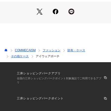
《取り扱い》
水、雨に濡れた場合や摩擦などにより色落ち、色移り、
素材自体の色むらを起こす恐れがありますので、ご注意くださ
い。
ご使用の際、周囲のものや突起物との引っ掛かりにご注意くだ
さい。
生地が破損した場合は、修理不可となりますので、ご了承くだ
さい。
使用、保管状況によっては時間と共に劣化することがあり、
COMMECAISM
ファッション
財布・ケース
剥がれ、べとつき、ひび割れ等の外観変化や変色が生じること
その他ケース
アイウェアポーチ
があります。
濡れた場合は柔らかい布で手早く拭き取り、風通しの良い場所
で陰干ししてください。
直射日光またはアイロン、ドライヤーなどの熱による乾燥はお
三井ショッピングパークアプリ
避けください。
全国の三井ショッピングパークポイント対象施設でご利用できるアプ
リ
保管する場合は温度、湿度の高い場所はお避けください。
三井ショッピングパークポイント