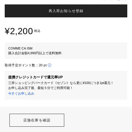
再入荷お知らせ登録
¥2,200
税込
COMME CA ISM
購入合計金額4,990円以上で送料無料
取得予定ポイント数：
20 pt
提携クレジットカードで還元率UP
三井ショッピングパークカード《セゾン》なら更に¥100につき1pt還元！
お申し込み完了後、最短５分でご利用可能！
今すぐお申し込み
店舗在庫を確認