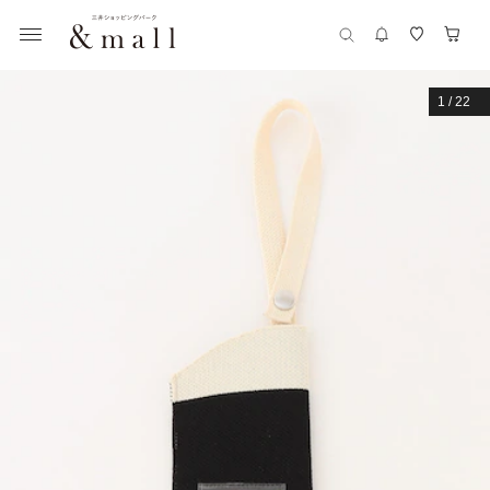
1
/
22