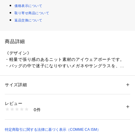
価格表示について
取り寄せ商品について
返品交換について
商品詳細
《デザイン》
・軽量で張り感のあるニット素材のアイウェアポーチです。
・バッグの中で迷子になりやすいメガネやサングラスを、
サッと出し入れできるので使いやすいスリーブ仕様です。
・ストラップ付きでバッグチャームのようにバッグからバッグ
への付け替えも簡単です。
サイズ詳細
性別：
レディース
・色選びが楽しいカラフルラインナップがポイント◎
カテゴリー：
ファッション
 ＞ 
財布・ケース
 ＞ 
その他ケース
素材：本体:ポリエステルス トラップ部分:ポリエステル
・ミニトート(商品番号：95-30BO20-206）は別売りになりま
生産国：中国
レビュー
す。
商品番号：
1331200013191 
（モール）
0件
95-40AO01-206 （ショップ）
《素材》
ポリエステル糸を使用して、密に織り上げた張り感のあるニッ
トジャガード生地です。
特定商取引に関する法律に基づく表示（COMME CA ISM）