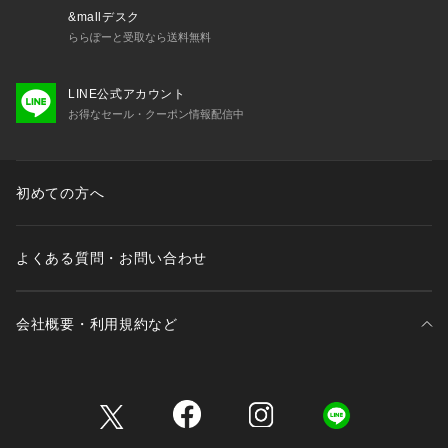
なります。ご注意下さい。
&mallデスク
製品の装飾部分は、丁寧に取り扱って下さい。
ららぽーと受取なら送料無料
過度な引っ張り、衝撃、乱暴な扱いなどで、破損することがあ
りますのでご注意下さい。
LINE公式アカウント
お得なセール・クーポン情報配信中
初めての方へ
よくある質問・お問い合わせ
会社概要・利用規約など
三井不動産が展開する商業施設一覧