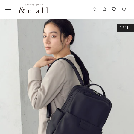
1
/
41