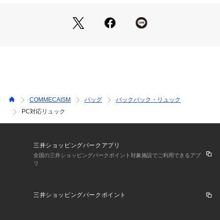
《素材》
程よい光沢のある素材
《仕様》
外装：ファスナーポケット×2
サイドオープンポケット×2
内装：PC・タブレットポケット×1
ファスナーポケット×1
前面ファスナーポケット内にオープンポケット×2
COMMECAISM
バッグ
バックパック・リュック
PC対応リュック
《取り扱い》
この商品は、染料の特性上、摩擦、水濡れにより色落ちする事
があります。
特に淡色系の衣類等との組み合わせはお避け下さい。
三井ショッピングパークアプリ
濡れた場合は乾いた布でふきとり、陰干しして下さい。
全国の三井ショッピングパークポイント対象施設でご利用できるアプ
リ
汚れ落としの為のベンジン類は使用しないで下さい。
直射日光、蛍光灯の長時間照射で、色褪せや変色することがあ
りますのでご注意下さい。
三井ショッピングパークポイント
合成皮革部分は、汗、水、高温多湿に弱く、汗との摩擦により
まれに表面が劣化、色落ちする事が有ります。
又、洗剤、シンナーなどを使用しますと、変色、剥離の原因と