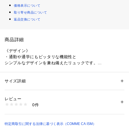
価格表示について
取り寄せ商品について
返品交換について
商品詳細
《デザイン》
・通勤や通学にもピッタリな機能性と
シンプルなデザインを兼ね備えたリュックです。
・光沢のあるポリエステルとシボ感のある合成皮革の組み合わ
せが
マッチした高級感のある仕上がりです。
サイズ詳細
性別：
レディース
・マチがしっかりとあるので見た目よりも物が沢山入ります。
カテゴリー：
バッグ
 ＞ 
バックパック・リュック
素材：本体ポリエステル裏地ポリエステル付属合成皮革
A4サイズがすっぽり入るサイズ感で、内装には13インチPC、
生産国：中国
レビュー
タブレット対応のクッションポケットが付いています。
商品番号：
1331200013074 
（モール）
0件
・右サイドポケットの内側にはDカンが付いており、
95-20BO04-206 （ショップ）
リール付きパスケースなどを付けられて便利です。
メインの収納内装にもDカンが一つ付いています。
・シンプルなデザインなのでユニセックスで使えます。
特定商取引に関する法律に基づく表示（COMME CA ISM）