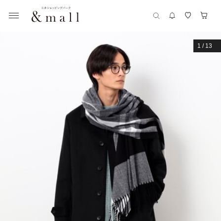
1
/
13