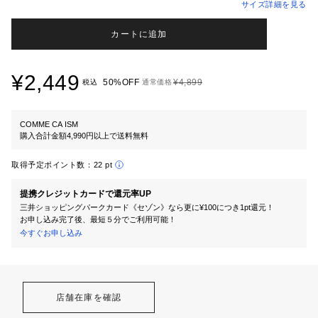
サイズ詳細を見る
カートに追加
¥2,449
50%OFF
¥4,899
税込
通常価格
COMME CA ISM
購入合計金額4,990円以上で送料無料
取得予定ポイント数：
22 pt
提携クレジットカードで還元率UP
三井ショッピングパークカード《セゾン》なら更に¥100につき1pt還元！
お申し込み完了後、最短５分でご利用可能！
今すぐお申し込み
店舗在庫を確認