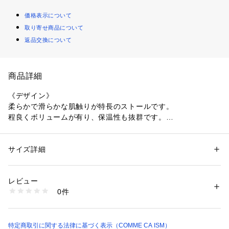
価格表示について
取り寄せ商品について
返品交換について
商品詳細
《デザイン》
柔らかで滑らかな肌触りが特長のストールです。
程良くボリュームが有り、保温性も抜群です。
首に巻くのは勿論、肩掛け、膝掛けにも使用できる仕上がり。
首に巻いた時は、首回りにゆとりとボリュームを持たせること
で
サイズ詳細
性別：
メンズ
小顔に見せることが期待できます。
カテゴリー：
ファッション
 ＞ 
ファッション雑貨
 ＞ 
ストール・スヌード
素材：ポリエステル70％　レーヨン30％
大柄のチェック柄でカジュアルなスタイルにピッタリ。
生産国：中国
レビュー
男女問わずご使用いただける一品です。
商品番号：
1331200012779 
（モール）
0件
47-82RM04-205 （ショップ）
《素材》
ポリエステルにレーヨンを組み合わせた混紡糸を使用していま
す。
特定商取引に関する法律に基づく表示（COMME CA ISM）