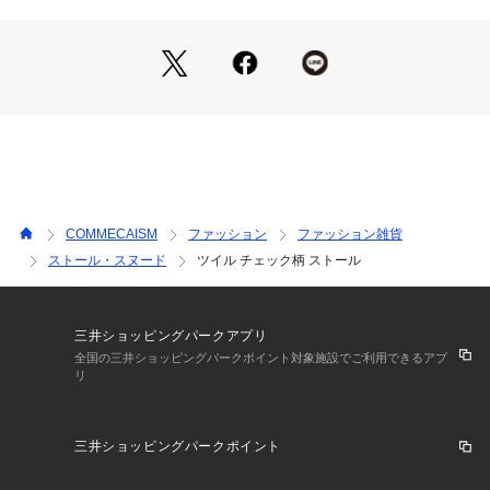
レーヨンと組み合わせることで、
レーヨンの柔らかさや吸湿性を保ちながら、
お手入れのし易い素材で作りました。
シルクのような滑らかさと優れた吸湿性をもつ
レーヨンがポリエステルと組み合わさることで、
肌触りと着心地の良さを併せもつ素材です。
《取り扱い注意》
着用の際、素材の性質上毛羽のこまかな縺れが絡み
ピリングが発生する場合があります。
COMMECAISM
ファッション
ファッション雑貨
デリケートな素材なので、
ストール・スヌード
ツイル チェック柄 ストール
着脱時のアクセサリー等には気を付けてください。
水や汗等で濡れた場合は摩擦等により色落ちする場合が有りま
す。
三井ショッピングパークアプリ
洗濯方法：ドライクリーニング
全国の三井ショッピングパークポイント対象施設でご利用できるアプ
リ
三井ショッピングパークポイント