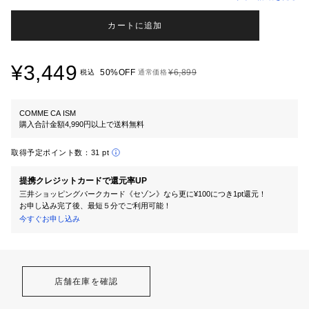
カートに追加
¥3,449
50%OFF
¥6,899
税込
通常価格
COMME CA ISM
購入合計金額4,990円以上で送料無料
取得予定ポイント数：
31 pt
提携クレジットカードで還元率UP
三井ショッピングパークカード《セゾン》なら更に¥100につき1pt還元！
お申し込み完了後、最短５分でご利用可能！
今すぐお申し込み
店舗在庫を確認