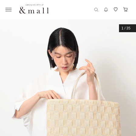
1
/
35