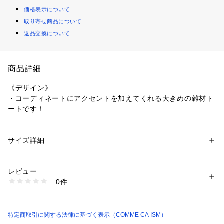
価格表示について
取り寄せ商品について
返品交換について
商品詳細
《デザイン》
・コーディネートにアクセントを加えてくれる大きめの雑材ト
ートです！
・編み込み風の凹凸感のある雑材素材を使用しています。
・バックの内側と持ち手部分がビニール素材になっており、
汚れがついても簡単に拭き取れるため、清潔に保つことができ
サイズ詳細
性別：
レディース
ます。
カテゴリー：
バッグ
 ＞ 
トートバッグ
素材：表面：ポリエチレン裏面：塩化ビニル樹脂持ち手部分塩化ビニル樹
脂ポリエチレン
レビュー
《素材》
生産国：中国
0件
本体：編み込み風の雑材素材
商品番号：
1331200011933 
（モール）
95-20BK44-205 （ショップ）
持ち手：ビニールチューブ
《仕様》
特定商取引に関する法律に基づく表示（COMME CA ISM）