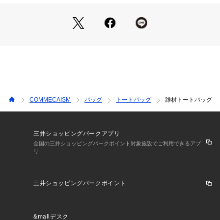
内装：オープンポケット×1
《取り扱い》
この商品は摩擦や汗、雨などにより色落ちする場合がありま
す。
特に、白っぽい生地の服装時にはご使用をお避け下さい。
また、非常にデリケートな素材を使用しておりますので、
時計、アクセサリーなどに引っ掛けないよう、
お取り扱いには十分ご注意下さい。
COMMECAISM
バッグ
トートバッグ
雑材トートバッグ
三井ショッピングパークアプリ
全国の三井ショッピングパークポイント対象施設でご利用できるアプ
リ
三井ショッピングパークポイント
&mallデスク