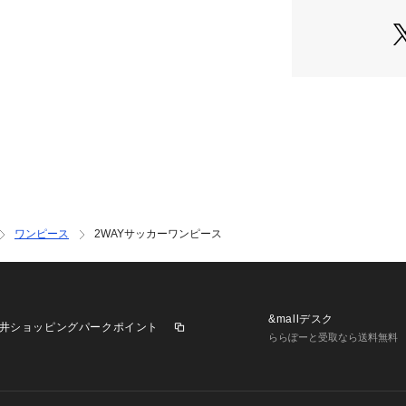
す。
《リンクコーデ》
下記品番とリンク
・レディースサイズ(品
※在庫がない場合
いませ。
《素材》
TCサッカー…綿
材です。
織りで凹凸感を出
ワンピース
2WAYサッカーワンピース
ストライプ状の凹
サラッとした素材
ポリエステル糸だ
に見せています。
ポリエステル混で
&mallデスク
井ショッピングパークポイント
ご自宅で洗濯機洗
ららぽーと受取なら送料無料
#春コーデ#夏コー
コーデ