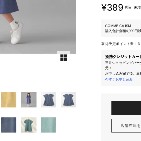
¥389
税込
90
COMME CA ISM
購入合計金額4,990
取得予定ポイント数：
3 
提携クレジットカー
三井ショッピングパーク
元！
お申し込み完了後、最
今すぐお申し込み
店舗在庫