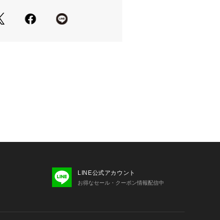
コーデとしてお召しいただけます。
番:52-31OG72-204)
もございますので、予めご了承くださ
とポリエステルの糸で織ったサッカー素
しています。
凸感は縦長効果があり、肌離れもよい
です。
けを染めた片染めで、シャンブレー調
すのでシワになりにくいです。
LINE公式アカウント
い可能です。
お得なセール・クーポン情報配信中
デ#リンクコーデ #お揃いコーデ#親子