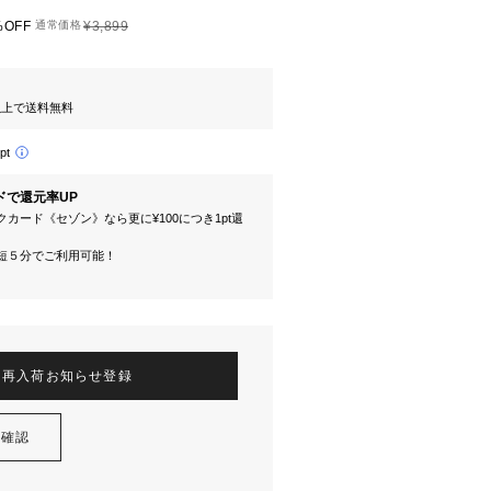
%OFF
通常価格
¥3,899
円以上で送料無料
pt
ドで還元率UP
カード《セゾン》なら更に¥100につき1pt還
短５分でご利用可能！
再入荷お知らせ登録
を確認