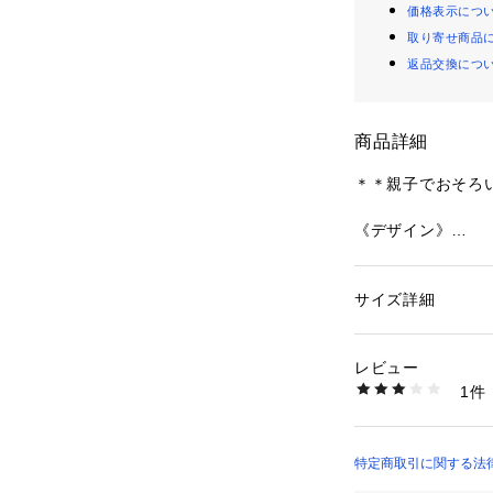
価格表示につ
取り寄せ商品
返品交換につ
商品詳細
＊＊親子でおそろい
《デザイン》
前後で着られる２
シャンブレーの爽
体のラインを拾わ
サイズ詳細
性別：
キッズ・ベビ
す。
カテゴリー：
ファッ
素材：ポリエステル7
裾に向かってきれ
ロン1%
レビュー
前身頃は、ウエス
生産国：中国
1件
ドルマン風の続き
商品番号：
13312000
98-42OG11-204
後身頃は、釦あき
のデザインにして
実用性を兼ね備え
特定商取引に関する法律に
毎日の通園・通学