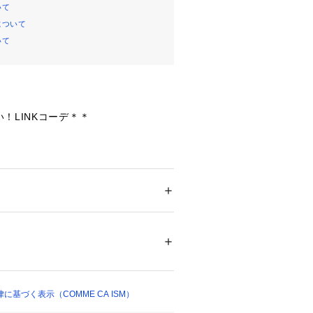
いて
について
いて
！LINKコーデ＊＊
WAYの半袖アッパッパです。
やかなサッカー素材が新鮮で、
ないリラックス感のあるワンピースで
ー
ション
 ＞ 
ワンピース・ドレス
 ＞ 
ワンピース
1%綿25%レーヨン2%ポリウレタン1%ナイ
いなAラインのシルエットで、
トラインを高めの位置で切り替え、
袖にしています。
10818 
（モール）
 （ショップ）
のクルーネックで、シンプルな袖付き
います。
たシームポケット付きです。
基づく表示（COMME CA ISM）
にもぴったりな楽ちんワンピースで