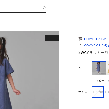
1
/
15
COMME CA ISM
COMME CA ISM(
2WAYサッカー
カラー
ネイビー
100cm
11
サイズ