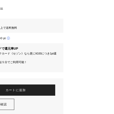
税込
円以上で送料無料
40 pt
ドで還元率UP
カード《セゾン》なら更に¥100につき1pt還
短５分でご利用可能！
カートに追加
を確認