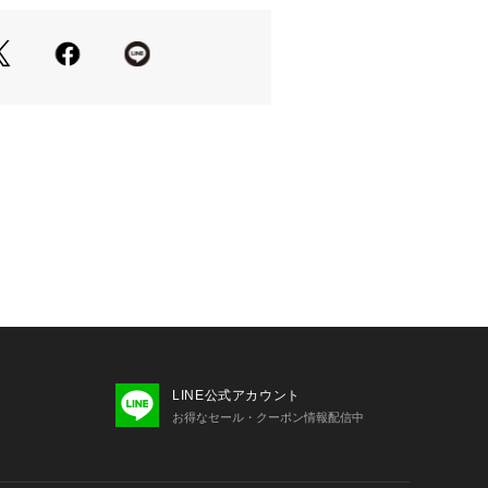
ラシカルでおしゃれな印象を与えるシ
れた13.5オンスのデニム素材です。
デニムは今では幻の織機といわれてい
自動織機GL-3を使用して織り上げて
織ったこのデニム生地は、リジット
の状態から洗うと初回はかなり縮むた
ュをして天日干ししてあります。
LINE公式アカウント
お得なセール・クーポン情報配信中