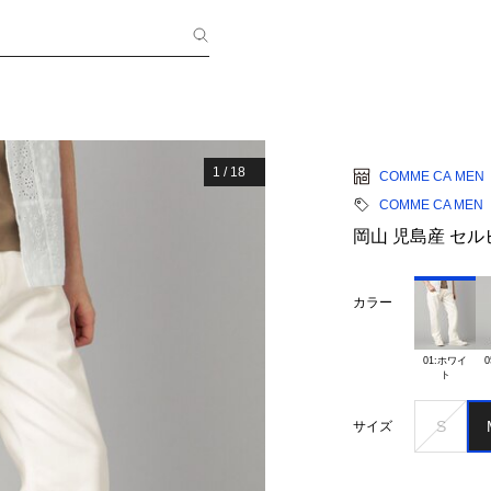
1
/
18
COMME CA MEN
COMME CA MEN
岡山 児島産 セ
カラー
01:ホワイ

0
S
サイズ