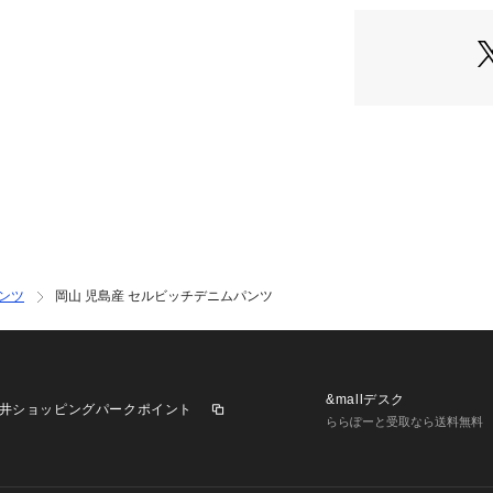
を残しつつも、ク
ルエットです。
《素材》
岡山県児島市で作ら
このセルヴィッチ
る、60年前の豊田
います。
昔ながらの織機で
（ノリつきの生）
め、ワンウォッシ
ンツ
岡山 児島産 セルビッチデニムパンツ
《その他仕様》
・股下仕上げ済み
&mallデスク
井ショッピングパークポイント
ららぽーと受取なら送料無料