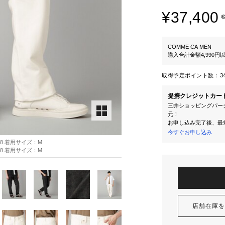
¥37,400
COMME CA MEN
購入合計金額4,990
取得予定ポイント数：
3
提携クレジットカー
三井ショッピングパーク
元！
お申し込み完了後、最
今すぐお申し込み
H88 着用サイズ：M
H88 着用サイズ：M
店舗在庫