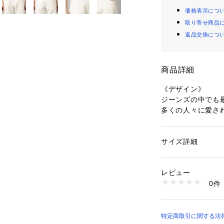
価格表示につ
取り寄せ商品
返品交換につ
商品詳細
《デザイン》
ジーンズの中でも
多くの人々に愛さ
ムパンツです。
レギュラーストレ
サイズ詳細
性別：
メンズ
言われており、直
カテゴリー：
ファッ
素材：綿100%
す。
生産国：日本
レビュー
フィット感のある
商品番号：
13310000
0件
っきり見せるので
07-29PO25-206
すめです。
ワークウェアとし
特定商取引に関する法律に