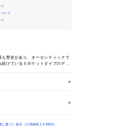
いて
について
いて
最も歴史があり、オーセンティックで
れ続けている５ポケットタイプのデニ
ートシルエットはジーンズの基本形と
線ですっきりとしたフォルムが特長で
ション
 ＞ 
パンツ
 ＞ 
デニムパンツ
ウエストと深めの股上がお尻周りをす
02487 
（モール）
、ジャストサイズで着用するのがおす
 （ショップ）
て使用された歴史あるジーンズの良さ
基づく表示（COMME CA MEN）