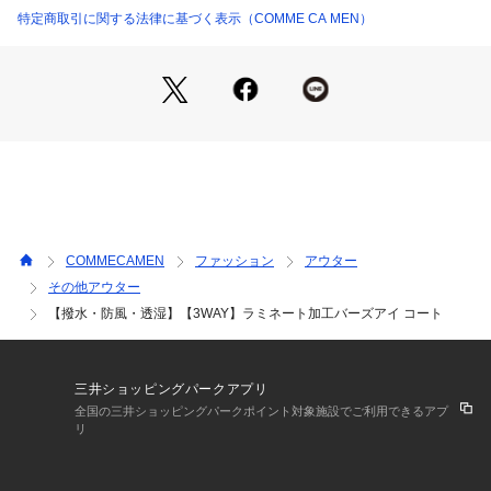
とで、ライナー自体も充分なアウターとして使える仕様にして
特定商取引に関する法律に基づく表示（COMME CA MEN）
07-17MM01-205 （ショップ）
います。
インナーダウンとアウターを重ねて着る際は、袖口のスナップ
ボタンを留めると防寒性が上がります。
3シーズン活躍できる3WAYコートです。
《素材》
ラミネート加工を施したバーズアイの素材を使用しています。
バーズアイ生地は、名前の通り小鳥の目のような小さな丸い模
様が特長の生地です。
COMMECAMEN
ファッション
アウター
伝統的な英国生地で、ビジネススーツなどに広く使われていま
その他アウター
す。
【撥水・防風・透湿】【3WAY】ラミネート加工バーズアイ コート
ラミネート加工は、フィルムを裏面に貼り付けることで、防風
性や透湿性を持たせる技術です。
この加工により、防風性が向上し、保温性も高まります。
見た目の高級感と機能性を兼ね備えているため、ビジネスシー
三井ショッピングパークアプリ
ンやカジュアルな場面でも活躍します。
全国の三井ショッピングパークポイント対象施設でご利用できるアプ
リ
ライナー素材は非常に軽量なシームレスのストレッチタフタを
使用しています。