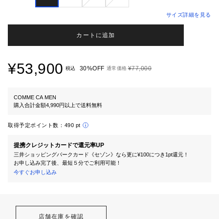
サイズ詳細を見る
カートに追加
¥53,900
30%OFF
¥77,000
税込
通常価格
COMME CA MEN
購入合計金額4,990円以上で送料無料
取得予定ポイント数：
490 pt
提携クレジットカードで還元率UP
三井ショッピングパークカード《セゾン》なら更に¥100につき1pt還元！
お申し込み完了後、最短５分でご利用可能！
今すぐお申し込み
店舗在庫を確認