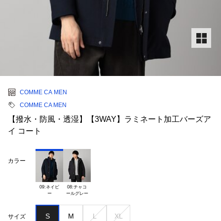
COMME CA MEN
COMME CA MEN
【撥水・防風・透湿】【3WAY】ラミネート加工バーズア
イ コート
カラー
09:ネイビ

08:チャコ

S
M
L
XL
サイズ