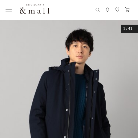
1
/
41