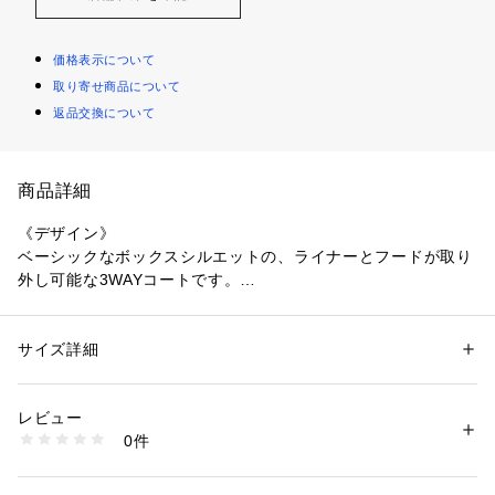
価格表示について
取り寄せ商品について
返品交換について
商品詳細
《デザイン》
ベーシックなボックスシルエットの、ライナーとフードが取り
外し可能な3WAYコートです。
フードを外すとスタンドカラーになります。
スーツやジャケットの上からも着られる丈バランス設定になっ
サイズ詳細
性別：
メンズ
ています。
カテゴリー：
ファッション
 ＞ 
アウター
 ＞ 
その他アウター
素材：本体：ポリエステル100% 
本体には薄く中綿を入れて保温性を高めています。
中綿：ポリエステル100% 
レビュー
裏地：ポリエステル100% 
0件
ライナーは取り外し可能で、インナーダウンとして一枚でも着
ライナー：ポリエステル100%
充填物：ダウン85％ フェザー15％
られます。
生産国：中国
軽くストレッチ性の有る素材で、撥水性と防風性を持たせるこ
商品番号：
1331000002272 
（モール）