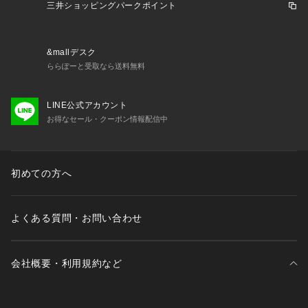
インナーダウンのダウンパックを無くしシームレスタイプにす
三井ショッピングパークポイント
ることで、軽いのが特長です。
《機能・特長》
&mallデスク
3WAY
ららぽーと受取なら送料無料
フード取り外し可能
LINE公式アカウント
お得なセール・クーポン情報配信中
初めての方へ
よくある質問・お問い合わせ
会社概要・利用規約など