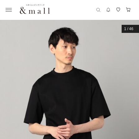
1
/
46