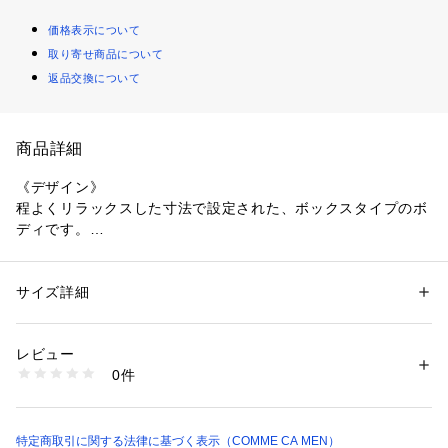
価格表示について
取り寄せ商品について
返品交換について
商品詳細
《デザイン》
程よくリラックスした寸法で設定された、ボックスタイプのボ
ディです。
襟元のリブを裾にもあしらった、クルーのリブTシャツです。
後ろ身首元に、同色ロゴ刺繍もさりげないアクセントにしてま
サイズ詳細
性別：
メンズ
す。
カテゴリー：
ファッション
 ＞ 
トップス
 ＞ 
Tシャツ・カットソー
素材：綿100%
生地から縫製まで、日本製にこだわったTシャツです。
生産国：日本
レビュー
商品番号：
1331000002152 
（モール）
0件
《素材》
07-42TK03-205 （ショップ）
綿の毛羽を極限までに抑えた紡績で光沢感を出しています。
保湿性と放湿性のバランスがとれた糸に仕上げています。
特定商取引に関する法律に基づく表示（COMME CA MEN）