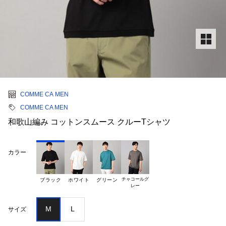
COMME CA MEN
COMME CA MEN
和歌山編み コットンスムース クルーTシャツ
カラー
チャコールグ

ブラック
ホワイト
グリーン
M
L
サイズ