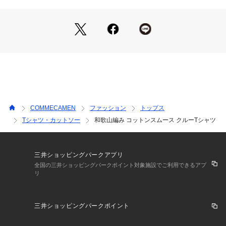
さらに追撚加工で、肌離れを良くしております。
この綿糸を高密度で編み立てているので、型崩れがおこりにく
いです。
COMMECAMEN
ファッション
トップス
Tシャツ・カットソー
和歌山編み コットンスムース クルーTシャツ
三井ショッピングパークアプリ
全国の三井ショッピングパークポイント対象施設でご利用できるアプ
リ
三井ショッピングパークポイント