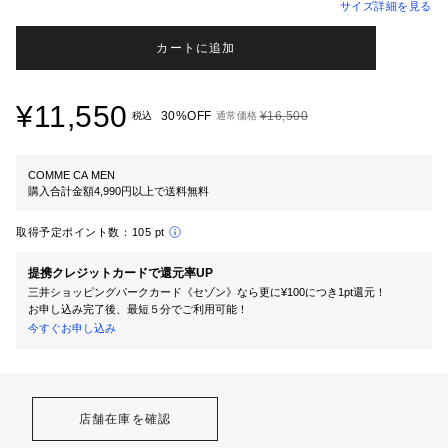
サイズ詳細を見る
カートに追加
¥11,550
30%OFF
¥16,500
税込
通常価格
COMME CA MEN
購入合計金額4,990円以上で送料無料
取得予定ポイント数：
105 pt
提携クレジットカードで還元率UP
三井ショッピングパークカード《セゾン》なら更に¥100につき1pt還元！
お申し込み完了後、最短５分でご利用可能！
今すぐお申し込み
店舗在庫を確認