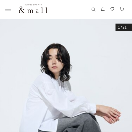
1
/
21