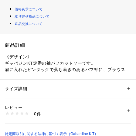
価格表示について
取り寄せ商品について
返品交換について
商品詳細
《デザイン》
ギャバジンKT定番の袖パフカットソーです。
肩に入れたピンタックで落ち着きのあるパフ袖に、ブラウス身
頃はカットソー仕立てです。
一枚でも着映えし、ベストやジレと合うギャバジンKT定番の
デザインカットソーです。
サイズ詳細
性別：
レディース
カテゴリー：
ファッション
 ＞ 
トップス
 ＞ 
Tシャツ・カットソー
素材：本体：綿53％ ポリエステル47％
《素材》
袖部分：綿55％ ポリエステル45％
レビュー
32Gのハイゲージ機で編み立てた上質なポンチ素材で薄手でハ
生産国：日本
0件
リ感があり、泡色でも透けづらいのが特長のギャバジンKT定
商品番号：
1330700002394 
（モール）
78-21EM10-205 （ショップ）
番の素材です。
特定商取引に関する法律に基づく表示（Gabardine K.T）