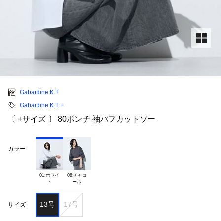
Gabardine K.T
Gabardine K.T +
〔 +サイズ 〕 80ポンチ 袖パフカットソー
カラー
01:ホワイ

08:チャコ

13号
17号
サイズ