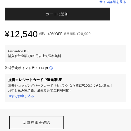
サイズ詳細を見る
カートに追加
¥12,540
40%OFF
¥20,900
税込
通常価格
Gabardine K.T
購入合計金額4,990円以上で送料無料
取得予定ポイント数：
114 pt
提携クレジットカードで還元率UP
三井ショッピングパークカード《セゾン》なら更に¥100につき1pt還元！
お申し込み完了後、最短５分でご利用可能！
今すぐお申し込み
店舗在庫を確認