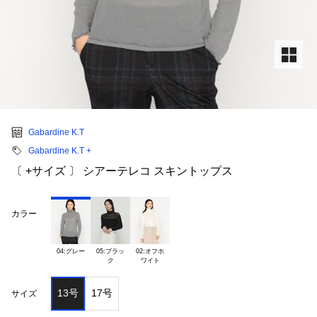
Gabardine K.T
Gabardine K.T +
〔 +サイズ 〕 シアーテレコ スキントップス
カラー
04:グレー
05:ブラッ

02:オフホ

13号
17号
サイズ