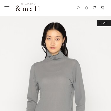
1
/
23