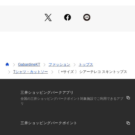
をのぞかせればシアー感も薄まり、普通のインナー感覚で着ら
れます。
おしゃれ上級者な着こなしを楽しんでください。
《素材》
今までつくっていたシアーテレコをアップデートしています。
適度な透け感と伸縮性、通気性はそのままに綿素材を入れたこ
とで肌触りの良さとナチュラルな風合いをプラスしています。
GabardineKT
ファッション
トップス
Tシャツ・カットソー
〔 +サイズ 〕 シアーテレコ スキントップス
三井ショッピングパークアプリ
全国の三井ショッピングパークポイント対象施設でご利用できるアプ
リ
三井ショッピングパークポイント