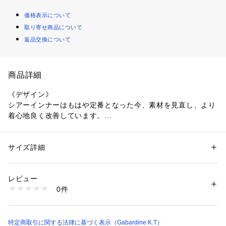
価格表示について
取り寄せ商品について
返品交換について
商品詳細
《デザイン》
シアーインナーはもはや定番となった今、素材を見直し、より
着心地良く改善しています。
身頃の中心に入れた切り替えのアクセントを後ろにしても前に
しても着られる2WAY仕様はそのまま継続です。
スタイリングが何となく上手く決まらない・・・そんな時にこ
サイズ詳細
性別：
レディース
の一枚です。
カテゴリー：
ファッション
 ＞ 
トップス
 ＞ 
Tシャツ・カットソー
素材：綿66％ ポリエステル34％
ニットやプルオーバーのインナーとして差し色に着こむだけで
生産国：日本
レビュー
グッと華やかさとこなれ感のあるスタイリングに仕上がる有能
商品番号：
1330700002356 
（モール）
0件
アイテムです。
78-21EM04-205 （ショップ）
もちろん一枚でも着られるように程良いゆとりを持った身幅に
設定しています。
また、色違いで二枚重ねて着用し、袖から裾から下の一枚の色
特定商取引に関する法律に基づく表示（Gabardine K.T）