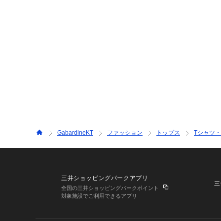
GabardineKT
ファッション
トップス
Tシャツ
三井ショッピングパークアプリ
三
全国の三井ショッピングパークポイント
対象施設でご利用できるアプリ