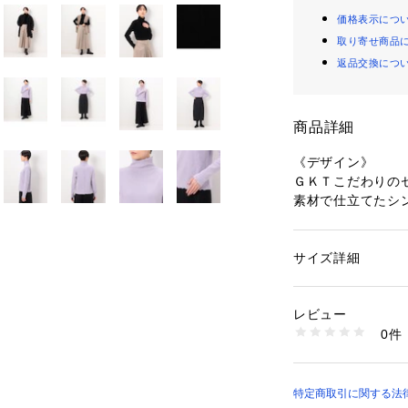
価格表示につ
取り寄せ商品
返品交換につ
商品詳細
《デザイン》
ＧＫＴこだわりの
素材で仕立てたシ
シンプルながらも
しています。
縦のラインでアク
サイズ詳細
性別：
レディース
ます。
カテゴリー：
ファッ
素材：アクリル62％ 
生産国：日本
レビュー
《素材》
商品番号：
13307000
0件
ニットコールとは
78-08EE13-203 
ト地です。
表面に起毛をかけ
す。
特定商取引に関する法律に基