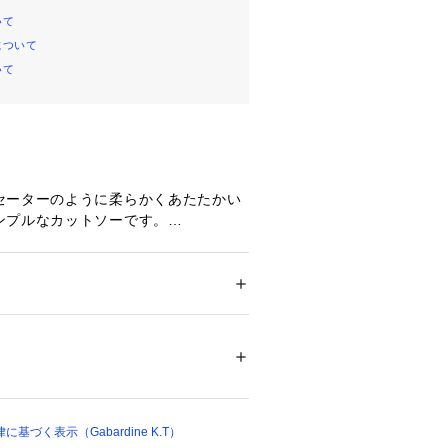
いて
について
いて
セーターのように柔らかくあたたかい
ンプルなカットソーです。
、前身頃は切り替えをつくり立体的に
セントにもなり、痩せ見えも期待でき
ション
 ＞ 
トップス
 ＞ 
Tシャツ・カットソー
レーヨン27％ ナイロン7％ ポリウレタン4％
01884 
（モール）
コーデュロイのように縞になったニッ
（ショップ）
、ふっくらとした柔らかい風合いで
づく表示（Gabardine K.T）