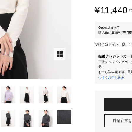
¥11,440
税
Gabardine K.T
購入合計金額4,990
取得予定ポイント数：
1
提携クレジットカー
三井ショッピングパーク
元！
お申し込み完了後、最
今すぐお申し込み
店舗在庫