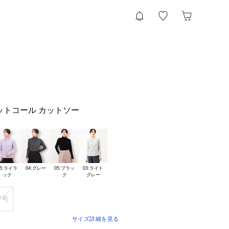
ニットコール カットソー
5:ライラ

04:グレー
05:ブラッ

03:ライト

7号
サイズ詳細を見る