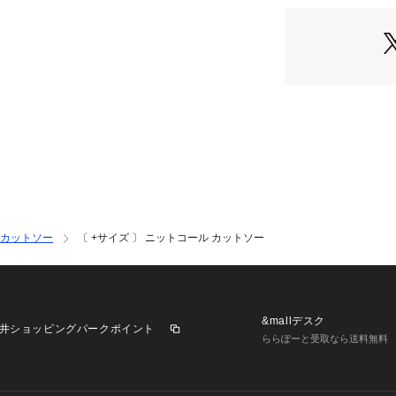
吸湿性・発熱性・
手洗いも可能でお
※０２：オフホワ
・カットソー
〔 +サイズ 〕 ニットコール カットソー
&mallデスク
井ショッピングパークポイント
ららぽーと受取なら送料無料