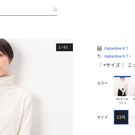
1
/
43
Gabardine K.T
Gabardine K.T +
〔 +サイズ 〕 
カラー
02:オフホ

2
13号
1
サイズ