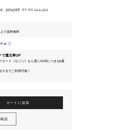
込
20%OFF
通常価格
¥14,300
円以上で送料無料
04 pt
ドで還元率UP
カード《セゾン》なら更に¥100につき1pt還
短５分でご利用可能！
カートに追加
を確認