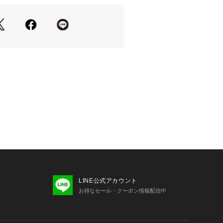
保温性に優れ、毛玉にもなりにくい、
取り扱いも簡単です。
イトは、つくっておりません。
LINE公式アカウント
お得なセール・クーポン情報配信中