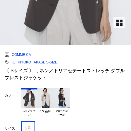
COMME CA
K.T KIYOKO TAKASE S-SIZE
〔 Sサイズ 〕 リネン／トリアセテートストレッチ ダブル
ブレストジャケット
カラー
14:ブラウ

08:チャコ

15:亜麻
5号
サイズ