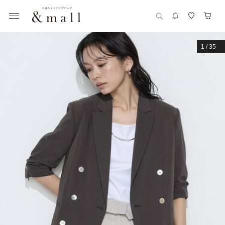
1
/
35