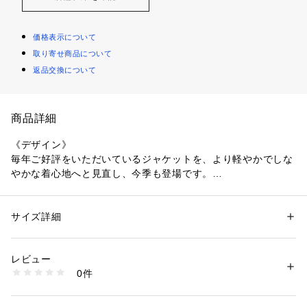
価格表示について
取り寄せ商品について
返品交換について
商品詳細
《デザイン》
毎年ご好評をいただいているジャケットを、より軽やかでしな
やかな着心地へと見直し、今季も登場です。
リネンの涼やかさを活かしながら、上質な着用感を追求したダ
ブルブレストジャケットです。
前身頃はすっきりとしたストレートシルエット、後身頃は程よ
サイズ詳細
性別：
レディース
くウエストを絞り、前を開けて羽織った際にも美しいバランス
カテゴリー：
ファッション
 ＞ 
ジャケット
 ＞ 
テーラードジャケット
素材：[08:チャコール 14:ブラウン]
が生まれる立体的なシルエットに仕上げています。
トリアセテート60％ 麻22％ レーヨン16％ ポリウレタン2％
レビュー
袖には、軽くたくし上げたようなニュアンスを生むギャザー入
0件
りのデザインスリーブを採用しています。
[15:亜麻]
トリアセテート56％ 麻42％ ポリウレタン2％
袖口は本開き仕様で、細部まで丁寧な仕立てにこだわっていま
生産国：日本
す。
商品番号：
1330600007602 
（モール）