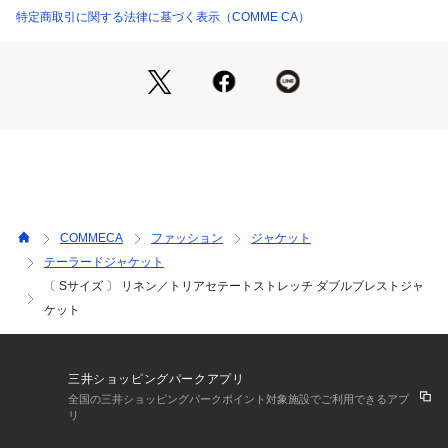
ボタンには天然の貝ボタンを使用しています。
特定商取引に関する法律に基づく表示（COMME CA）
96-12JO04-206 （ショップ）
亜麻とブラウンにはアコヤ貝、チャコールには黒蝶貝を用い、
落ち着いた表情を添えています。カラーは素材の美しさを引き
立てる亜麻、深みのあるブラウン、洗練されたチャコールの3
色展開です。
同素材のパンツ（商品番号：96-12PO04-206）とのセットア
ップもお楽しみいただけます。
《素材》
リネンにトリアセテートとレーヨンを組み合わせた、軽やかで
清涼感のある素材です。たて糸には強撚のトリアセテートスト
COMMECA
ファッション
ジャケット
レッチ糸を使用し、横方向に適度な伸縮性を持たせることで快
テーラードジャケット
適な着心地を実現しました。
〔 Sサイズ 〕 リネン／トリアセテートストレッチ ダブルブレストジャ
(カラー)15:亜麻はリネン100％のよこ糸で自然な色合いを表現
ケット
しています。
(カラー)14:ブラウンと08:チャコールはリネンとレーヨンを交
互に織り、やわらかな風合いと上品な光沢を加えています。
三井ショッピングパークアプリ
タンブラー加工とフラット加工を施し、リネン特有の強いシワ
全国の三井ショッピングパークポイント対象施設でご利用できるアプ
を抑えながら、やわらかな表情に仕上げています。
リ
織りから染色、仕上げまで福井県で行った、日本製の素材で