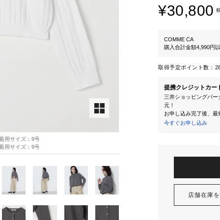
¥30,800
COMME CA
購入合計金額4,990
取得予定ポイント数：
2
提携クレジットカー
三井ショッピングパーク
元！
お申し込み完了後、最
今すぐお申し込み
88 着用サイズ：9号
88 着用サイズ：9号
店舗在庫