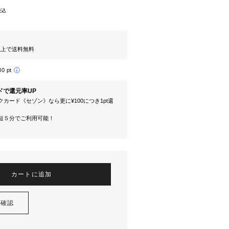
税込
円以上で送料無料
80 pt
ドで還元率UP
カード《セゾン》なら更に¥100につき1pt還
短５分でご利用可能！
カートに追加
を確認