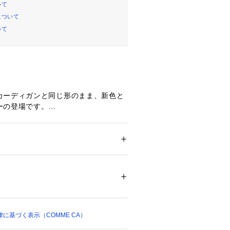
いて
について
いて
カーディガンと同じ形のまま、新色と
ーの登場です。
にミニケーブルをミックスした薄手の
です。
くデザインしたカーディガンで、プル
15-50IO03-206)とアンサンブルと
ション
 ＞ 
トップス
 ＞ 
カーディガン
％ 綿31％
よりきれいめなスタイリングの完成で
07369 
（モール）
ガンとの新しいバランスのアンサンブ
（ショップ）
ルオーバーとしてきるのも良し、ワイ
スカートなどのボリュームのあるボト
に基づく表示（COMME CA）
す。