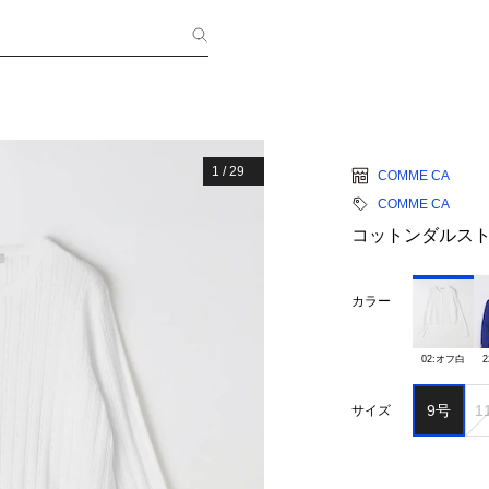
1
/
29
COMME CA
COMME CA
コットンダルスト
カラー
02:オフ白
9号
1
サイズ