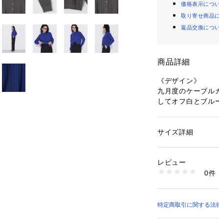
価格表示につ
取り寄せ商品
返品交換につ
商品詳細
《デザイン》
九月度のケーブル
してオフ白とブル
定番のワイドリブ
ハイゲージニット
通常より着丈を短
サイズ詳細
性別：
レディース
オーバー(商品番号：
カテゴリー：
ファッ
素材：ポリエステル69
して着ることで、
生産国：日本
レビュー
す。
商品番号：
13306000
0件
ショートカーディ
15-50IO02-206 
ルが新鮮です。
釦を全て留めてプ
ドパンツやロング
特定商取引に関する法律
ムにも合う着丈で