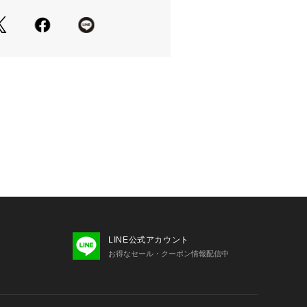
様でケーブル柄が途切れないように細
げています。
いナチュラル貝を使用し、留め外しし
いスタンダードな一枚に仕上げていま
シ)ポリエステルとコットンの複合撚糸
構造のポリエステルなので、紫外線を
してくれる素材です。
度なストレッチ性とドライタッチな軽
、編地が薄くても透けにくいという特
。
LINE公式アカウント
お得なセール・クーポン情報配信中