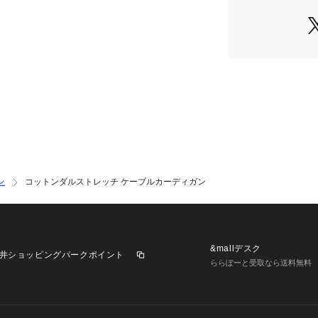
前立ては見返し仕
部まで丁寧に仕上
釦は主張しすぎな
やすく飽きのこな
す。
《素材》
フルダル(ツヤケ
素材です。
隙間なく積層する
90％以上カット
ン
コットンダルストレッチ ケーブルカーディガン
ポリエステルの適
量感が特長の糸で
性をもった糸です
&mallデスク
井ショッピングパークポイント
ららぽーと受取なら送料無料