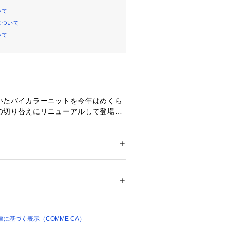
いて
について
いて
いたバイカラーニットを今年はめくら
の切り替えにリニューアルして登場で
とは遠くから見ると無地に見える程、
でシンプルながらこなれ感のありま
ション
 ＞ 
トップス
 ＞ 
カーディガン
％ アクリル21％ ナイロン20％ 毛6％
適度に厚みのあるスムース編みは表面
のきれいな目面が特長です。
07288 
（モール）
けたオーバーサイズのゆったりシルエ
（ショップ）
、コートの下に着られるよう袖は細身
を少し小さくしています。
返し仕様でクリーンでシャープな印象
に基づく表示（COMME CA）