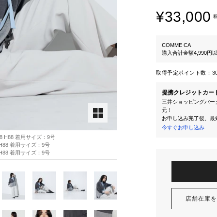
¥33,000
COMME CA
購入合計金額4,990
取得予定ポイント数：
3
提携クレジットカー
三井ショッピングパーク
元！
お申し込み完了後、最
今すぐお申し込み
8 H88 着用サイズ：9号
 H88 着用サイズ：9号
 H88 着用サイズ：9号
店舗在庫