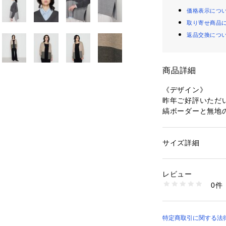
価格表示につ
取り寄せ商品
返品交換につ
商品詳細
《デザイン》
昨年ご好評いただ
縞ボーダーと無地
す。
めくら縞ボーダー
細かいボーダー柄
サイズ詳細
性別：
レディース
す。
カテゴリー：
ファッ
素材：ポリエステル53
ハイゲージながら
生産国：日本
レビュー
が滑らかで高密度
商品番号：
13306000
0件
着丈に前後差をつ
15-59IM16-205 
ットでありながら
で昨年よりも身幅
深いVネックは見
特定商取引に関する法律