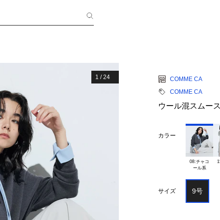
1
/
24
COMME CA
COMME CA
ウール混スムース
カラー
08:チャコ

1
9号
サイズ