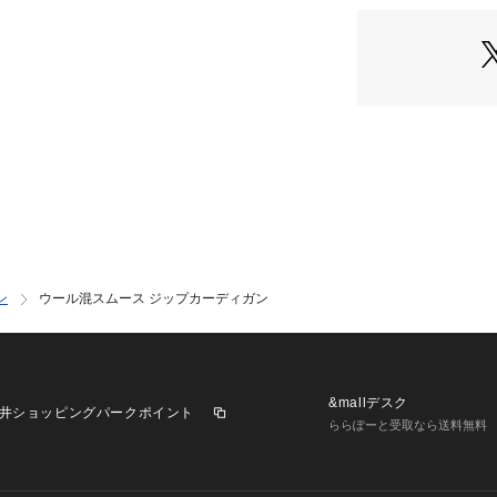
にしています。
《素材》
セミ梳毛紡績でつ
のが特長の糸です
細い糸で肌触りが
なります。
ン
ウール混スムース ジップカーディガン
&mallデスク
井ショッピングパークポイント
ららぽーと受取なら送料無料