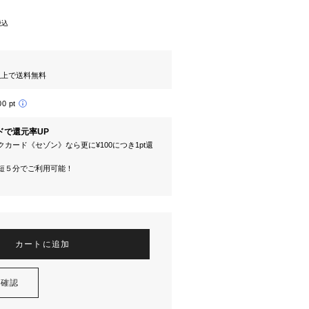
税込
円以上で送料無料
00 pt
ドで還元率UP
カード《セゾン》なら更に¥100につき1pt還
短５分でご利用可能！
カートに追加
を確認