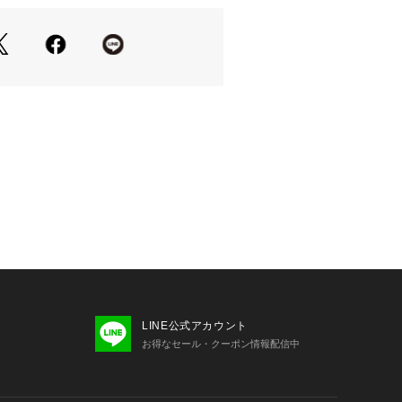
くられているので適度に膨らみのある
。
良く、柔らかさと滑らかさのある糸に
LINE公式アカウント
お得なセール・クーポン情報配信中