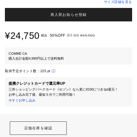
サイズ詳細を見る
再入荷お知らせ登録
¥24,750
50%OFF
¥49,500
税込
通常価格
COMME CA
購入合計金額4,990円以上で送料無料
取得予定ポイント数：
225 pt
提携クレジットカードで還元率UP
三井ショッピングパークカード《セゾン》なら更に¥100につき1pt還元！
お申し込み完了後、最短５分でご利用可能！
今すぐお申し込み
店舗在庫を確認