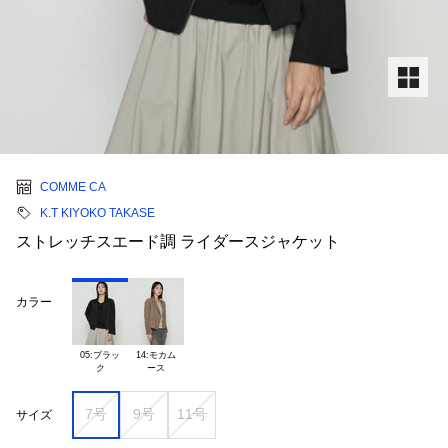
COMME CA
K.T KIYOKO TAKASE
ストレッチスエード調 ライダースジャケット
カラー
05:ブラッ

14:モカム

7号
9号
11号
サイズ