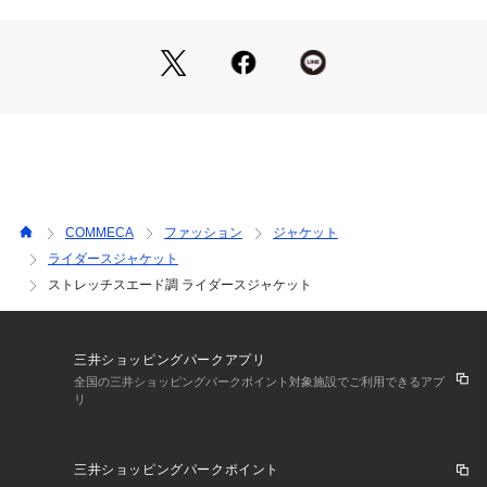
着られます。	　
上品な付属使いで表現する女性らしい雰囲気です。							
モカムースには高級感溢れるゴールドのドット釦と洋白メッキ
のファスナーです。	　
ブラックにはマットな黒塗装が大人の雰囲気です。						
スリット+ファスナーの袖なのでファスナーを閉めてもワンロ
ールして着ることができる、上品なディティールです。
〈二色展開〉												
COMMECA
ファッション
ジャケット
ライダースジャケット
14モカムース：柔らかなベージュとブラウンをかけ合わせた2
ストレッチスエード調 ライダースジャケット
025AW注目トレンドカラーです。
05ブラック：ハード過ぎずしなやかなブラックが大人のこなれ
感を演出します。
三井ショッピングパークアプリ
《素材》
全国の三井ショッピングパークポイント対象施設でご利用できるアプ
きめ細かい滑らかな起毛と肌に吸いつく様な柔らかな風合いが
リ
心地良い、ストレッチスエード調です。	
ジャージ―ベースの新感覚のスエード調です。
100デニールのポリエステル糸と30デニールのポリウレタン糸
三井ショッピングパークポイント