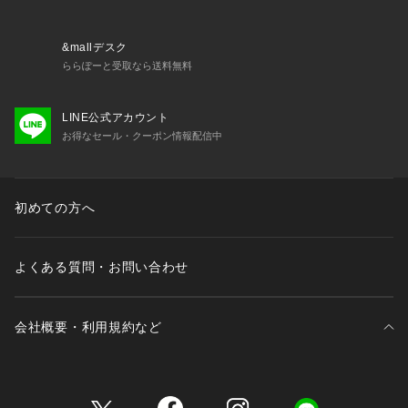
を使用し、織りではなく編み（ジャージー）でベースをつくる
ことで、快適なストレッチ性です。
極度なハイゲージの編みとポリウレタン糸を使用することで、
&mallデスク
コンパクトでありながら適度な膨らみとドレープ性を実現して
ららぽーと受取なら送料無料
います。
両面起毛を施して、肌側も、ソフトなタッチで抜群の着心地で
LINE公式アカウント
す。		
お得なセール・クーポン情報配信中
(カラー)1
二重編みで編み上げ、表面のみをきめ細かく起毛させていま
す。	
二重編みにすることで、美しいシルエットをキープし、重厚感
初めての方へ
と膨らみのある風合いに仕上げています。		
スエード調は、色落ち、色映りが生じやすい素材です。		
淡色のバッグやインナーは避けて下さい。		　		
よくある質問・お問い合わせ
洗濯は手合い可能ですが、単独で手洗いして下さい。
会社概要・利用規約など
三井不動産が展開する商業施設一覧