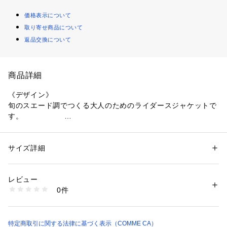
価格表示について
取り寄せ商品について
返品交換について
商品詳細
《デザイン》
旬のスエード調でつくる大人のためのライダースジャケットで
す。			　
カジュアルなライダースも柔らかなスエード調で洗練させたK.
Tならではの一着です。
着るだけで決まるコンフォートシルエットです。	
サイズ詳細
性別：
レディース
K.T従来のライダースよりも身幅はゆったり、特に肩はドロッ
カテゴリー：
ファッション
 ＞ 
ジャケット
 ＞ 
ライダースジャケット
素材：表地：ポリエステル93% ポリウレタン7%
プショルダーにし、こなれたスタイルが決まります。
裏地：ポリエステル100%
レビュー
裾のベルト等、本格的ディテールを取り入れています。
生産国：フィリピン
0件
軽やかな裏なし一重仕立てで、抜群のやストレッチと吸い付く
商品番号：
1330600007094 
（モール）
01-11VM06-205 （ショップ）
様な肌触りの良さを妨げないです。	　
背ヨークにだけ裏地をはわせ、すべりを良くしています。
大見返し仕立てで、テーラリングの技術を用い一重でも美しく
特定商取引に関する法律に基づく表示（COMME CA）