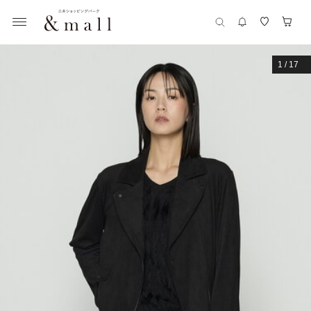
1
/
17