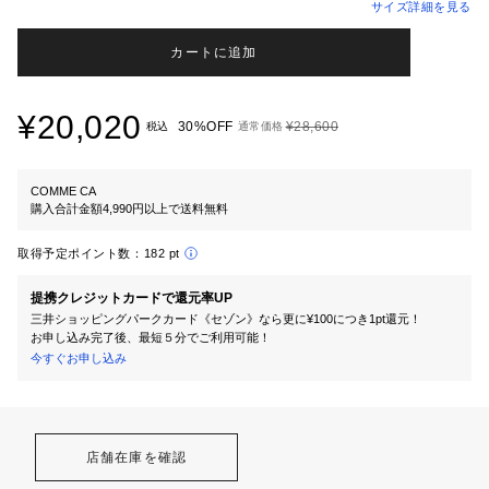
サイズ詳細を見る
カートに追加
¥20,020
30%OFF
¥28,600
税込
通常価格
COMME CA
購入合計金額4,990円以上で送料無料
取得予定ポイント数：
182 pt
提携クレジットカードで還元率UP
三井ショッピングパークカード《セゾン》なら更に¥100につき1pt還元！
お申し込み完了後、最短５分でご利用可能！
今すぐお申し込み
店舗在庫を確認