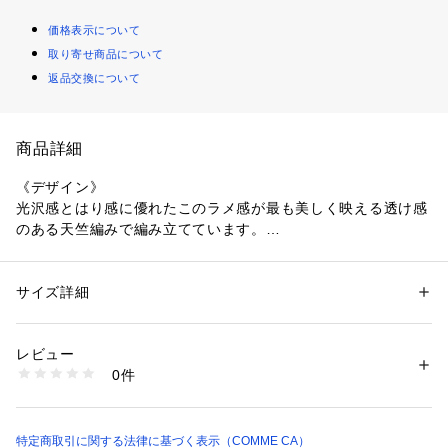
価格表示について
取り寄せ商品について
返品交換について
商品詳細
《デザイン》
光沢感とはり感に優れたこのラメ感が最も美しく映える透け感
のある天竺編みで編み立てています。
襟に向かって広がるAラインシルエットで体のラインを拾わず
に着られます。
肘まで開く袖のスリットデザインが涼しげで、動きのあるデザ
サイズ詳細
性別：
レディース
インになります。
カテゴリー：
ファッション
 ＞ 
トップス
 ＞ 
カーディガン
素材：レーヨン75% ポリエステル25%
襟続きになっているミニフードが紫外線から首周りを守りま
生産国：日本
レビュー
す。
商品番号：
1330600006739 
（モール）
0件
前留めがないため、さっと羽織っていただけて便利な一枚で
15-55IK12-205 （ショップ）
す。
軽くてしわになりにくい素材ですので持ち運びにも最適です。
特定商取引に関する法律に基づく表示（COMME CA）