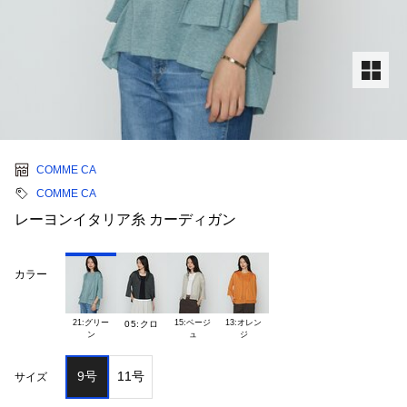
COMME CA
COMME CA
レーヨンイタリア糸 カーディガン
カラー
21:グリー

15:ベージ

13:オレン

05:クロ
9号
11号
サイズ