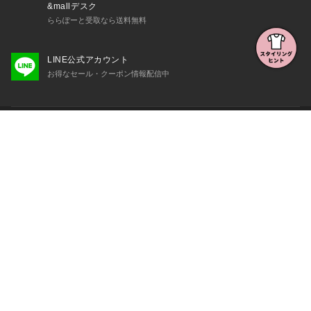
&mallデスク
ららぽーと受取なら送料無料
LINE公式アカウント
お得なセール・クーポン情報配信中
初めての方へ
よくある質問・お問い合わせ
会社概要・利用規約など
三井不動産が展開する商業施設一覧
三井不動産が展開する商業施設への出店をご検討の方へ