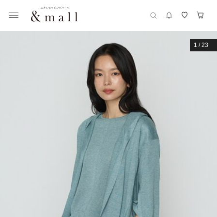
1
/
23