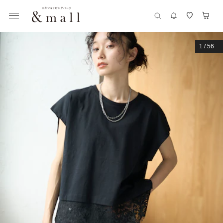
1
/
56