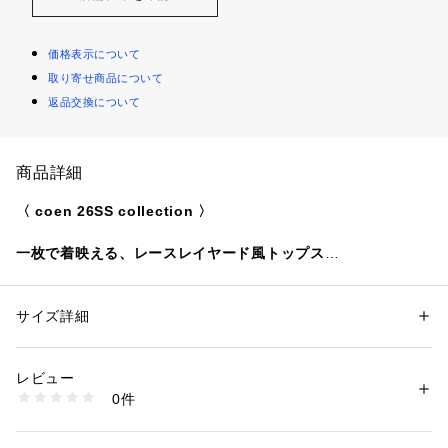
価格表示について
取り寄せ商品について
返品交換について
商品詳細
〈 coen 26SS collection 〉
一枚で着映える、レースレイヤード風トップス
■デザイン/素材
〇レースドッキングが映えるレイヤード風デザイン
サイズ詳細
性別：
レディース
裾にヒゲレースをドッキングした、トレンド感のあるレイヤー
カテゴリー：
ファッション
 ＞ 
トップス
 ＞ 
Tシャツ・カットソー
素材：本体；綿100％ レース部分；綿41％ ナイロン36％ レーヨン23％ 
ドライクなデザイントップス。
リブ部分；綿94％ ポリウレタン6％
レビュー
これ一枚でコーデの主役になる存在感が魅力です。
生産国：中国製
0件
洗濯：ドライクリーニング・洗濯機洗い可
※詳しい洗濯方法については、商品の品質表示タグをご覧ください
〇デイリーに使いやすいカジュアルな雰囲気
商品番号：
1320000010530 
（モール）
無地2色・ボーダー2色のアソート展開で、カジュアルに取り入
76256000103 （ショップ）