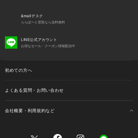
いめカジュアルスタイルがおすすめ。
シアートップスやビスチェを重ねたレイヤードで、トレンド感
をプラスしても◎
&mallデスク
足元は厚底スニーカーやグルカサンダルで抜け感を出し、今っ
ららぽーと受取なら送料無料
ぽいバランスのコーデに。
LINE公式アカウント
【注意点】
お得なセール・クーポン情報配信中
※《レース製品のお取扱い注意》この製品は、柄、素材感を大
切にしたレース製品です。繊細な糸を使用しておりますので、
着用の際、力の加わり方によって生地の破れの原因となること
があります。デリケートな製品ですので取り扱いにはご注意く
初めての方へ
ださい。
※撮影商品はサンプルの為、実際の仕様と異なる場合がござい
ます。
よくある質問・お問い合わせ
※画像の商品は光の照射や角度、お使いのモニター環境によ
り、実物と色味が異なる場合がございます。スタジオ物撮りの
画像が実物の色味に一番近くなっております。
会社概要・利用規約など
※予約商品の場合、お届け予定はあくまでも目安となります。
生産の都合上、お届け時期が前後したり実店舗入荷時期とずれ
る場合がございますので、あらかじめご了承ください。
三井不動産が展開する商業施設一覧