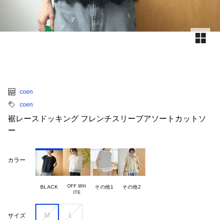
coen
coen
裾レースドッキング フレンチスリーブアソートカットソ
ー
カラー
OFF WH

BLACK
その他1
その他2
M
L
サイズ