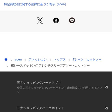
れやすいデザインに。
特定商取引に関する法律に基づく表示（coen）
シンプルなボトム合わせでもサマになります。
〇異素材使いで軽やかな印象に
さらっとしたラフ感が魅力のOE天竺と華奢なレースを組み合
わせ、程よく甘さをプラス。
やや肩にかかるフレンチスリーブで、一枚着としても着やすい
仕上がりです。
---------------------------------------------
coen
ファッション
トップス
Tシャツ・カットソー
透け感：オフホワイト、その他1、その他2ややあり
裾レースドッキング フレンチスリーブアソートカットソー
※インナーの着用をおすすめいたします。
生地の厚さ：普通
光沢感：なし
裏地：なし
三井ショッピングパークアプリ
全国の三井ショッピングパークポイント対象施設でご利用できるアプ
リ
---------------------------------------------
■コーディネート
三井ショッピングパークポイント
レースドッキングのデザインを活かし、デニムと合わせたきれ