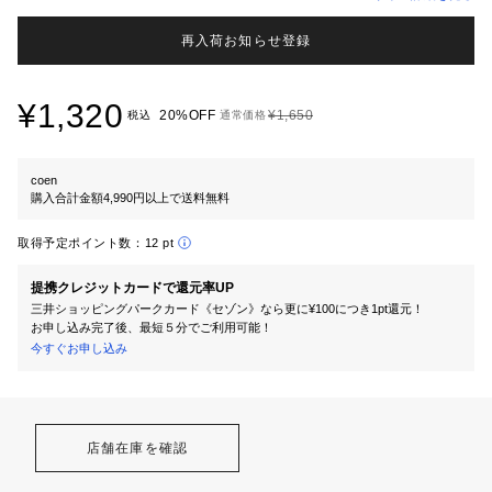
再入荷お知らせ登録
¥1,320
20%OFF
¥1,650
税込
通常価格
coen
購入合計金額4,990円以上で送料無料
取得予定ポイント数：
12 pt
提携クレジットカードで還元率UP
三井ショッピングパークカード《セゾン》なら更に¥100につき1pt還元！
お申し込み完了後、最短５分でご利用可能！
今すぐお申し込み
店舗在庫を確認