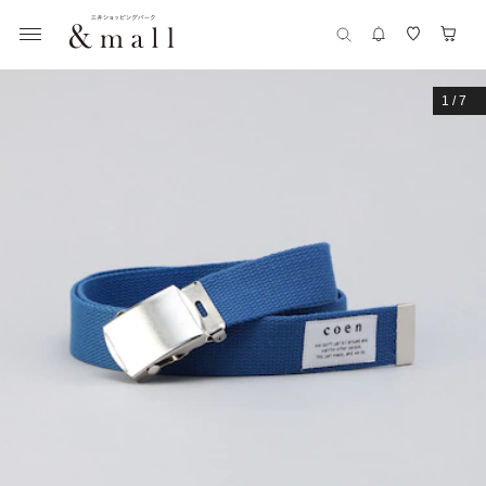
1
/
7