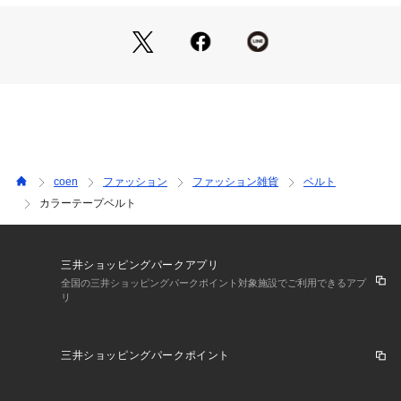
〇カジュアルな雰囲気のあるアイテムで、取り入れるだけで手
軽に着こなしのアクセントに◎
■コーディネート
デニム×ロンTなど、シンプルな合わせのアクセント使いに◎
きれいめなスタイリングの“外し”としてもおすすめです。
【注意点】
※撮影商品はサンプルの為、実際の仕様と異なる場合がござい
ます。
coen
ファッション
ファッション雑貨
ベルト
※画像の商品は光の照射や角度、お使いのモニター環境によ
カラーテープベルト
り、実物と色味が異なる場合がございます。スタジオ物撮りの
画像が実物の色味に一番近くなっております。
※予約商品の場合、お届け予定はあくまでも目安となります。
生産の都合上、お届け時期が前後したり実店舗入荷時期とずれ
三井ショッピングパークアプリ
る場合がございますので、あらかじめご了承ください。
全国の三井ショッピングパークポイント対象施設でご利用できるアプ
リ
品名：ｶﾗｰﾃｰﾌﾟﾍﾞﾙﾄ
品番：75866000001
三井ショッピングパークポイント