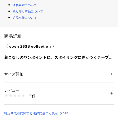
価格表示について
取り寄せ商品について
返品交換について
商品詳細
〈 coen 26SS collection 〉
着こなしのワンポイントに。スタイリングに差がつくテープベ
ルト
■デザイン/素材
サイズ詳細
性別：
メンズ
〇シンプルなデザインに仕上げたテープベルト。
カテゴリー：
ファッション
 ＞ 
ファッション雑貨
 ＞ 
ベルト
ベーシックカラーはもちろん、目を惹く鮮やかなカラーまでバ
レビュー
リエーション豊富で、色違いで集めたくなるアイテム。
洗濯：-
0件
※詳しい洗濯方法については、商品の品質表示タグをご覧ください
商品番号：
1320000010393 
（モール）
〇ブランドロゴがアクセントとなっており、ベルトの先を垂ら
75866000001 （ショップ）
して使うことで、コーディネートにアクセントをプラス。
特定商取引に関する法律に基づく表示（coen）