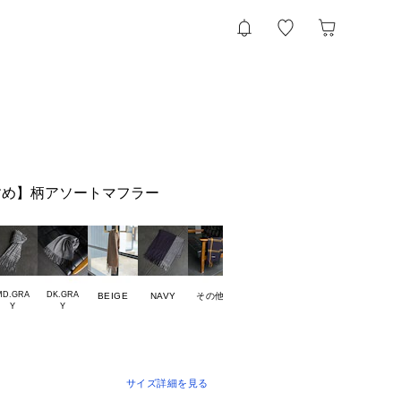
すめ】柄アソートマフラー
MD.GRA

DK.GRA

BEIGE
NAVY
その他1
サイズ詳細を見る