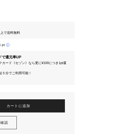
円以上で送料無料
6 pt
ドで還元率UP
カード《セゾン》なら更に¥100につき1pt還
短５分でご利用可能！
カートに追加
を確認