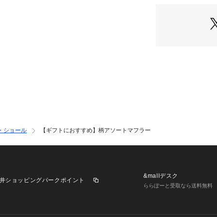
す。
ギフトにもぴった
備えたアイテムで
【注意点】
※撮影商品はサン
ございます。
※画像の商品は光
により、実物と色
オ物撮りの画像が
す。
※予約商品の場合
・ショール
【ギフトにおすすめ】柄アソートマフラー
ます。
生産の都合上、お
とずれる場合がご
さい。
&mallデスク
井ショッピングパークポイント
品名：ｶﾞﾗｱｿｰﾄﾏﾌﾗ
ららぽーと受取なら送料無料
品番：758460000