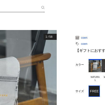
1
/
58
coen
coen
【ギフトにおす
カラー
NATURA

FREE
サイズ