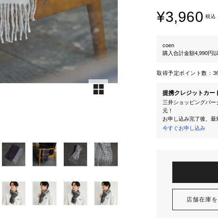
¥3,960
税込
coen
購入合計金額4,990
取得予定ポイント数：
3
提携クレジットカー
三井ショッピングパーク
元！
お申し込み完了後、最
今すぐお申し込み
店舗在庫