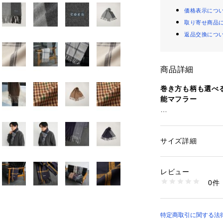
価格表示につ
取り寄せ商品
返品交換につ
商品詳細
巻き方も柄も選べ
能マフラー
■デザイン/素材
2つ折りやたらし
サイズ詳細
性別：
レディース
きる絶妙な長さに
カテゴリー：
ファッ
ョール
程よい厚みで、ボ
素材：アクリル100
レビュー
のもポイントです
生産国：中国製
0件
COENロゴの刺
商品番号：
13200000
75846000001 （
イリングに程よい
無地切替や大小さ
展開で、年代やテ
特定商取引に関する法律