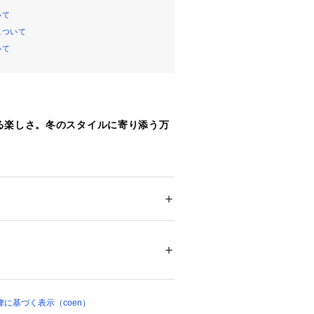
いて
について
いて
る楽しさ。冬のスタイルに寄り添う万
巻きなど、さまざまな巻き方に対応で
メンズ
設計されたマフラー。
ション
 ＞ 
ファッション雑貨
 ＞ 
マフラー・シ
リュームが出すぎずすっきりと巻ける
％
。
繍がさりげないアクセントになり、スタ
10107 
（モール）
ショップ）
個性をプラス。
まざまなチェック柄など、選べる6色
イストを問わず幅広くフィットしま
に基づく表示（coen）