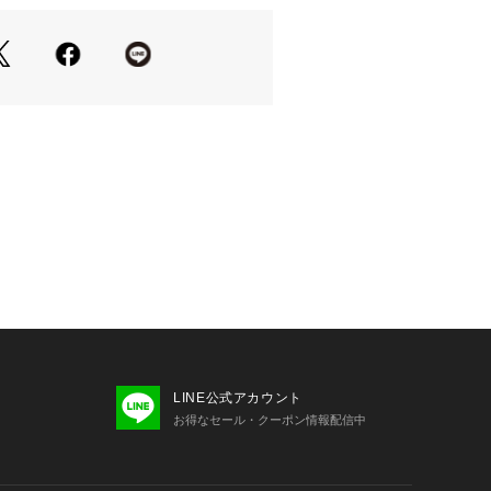
りな、使いやすさとデザイン性を兼ね
す。
プルの為、実際の仕様と異なる場合が
の照射や角度、お使いのモニター環境
味が異なる場合がございます。スタジ
実物の色味に一番近くなっておりま
、お届け予定はあくまでも目安となり
届け時期が前後したり実店舗入荷時期
ざいますので、あらかじめご了承くだ
LINE公式アカウント
ｰ
お得なセール・クーポン情報配信中
01