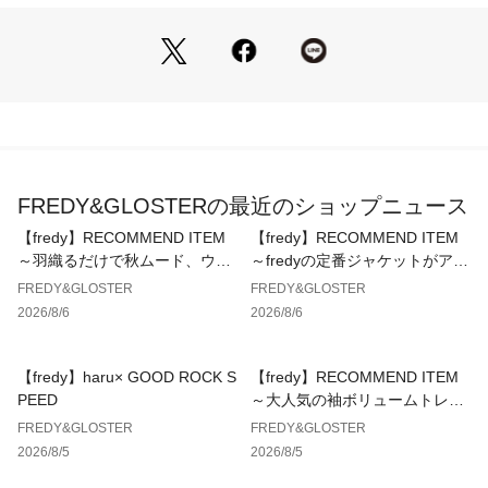
対策ばっちり◎
◇商品のお気に入り登録◇
【お気に入りに登録】を是非ご活用ください。 
再入荷の通知がいち早く届きます。
●お取扱い上のご注意●
＊アテンションタグを必ずご確認の上、着用又はお取り扱い下
さい。
FREDY&GLOSTERの最近のショップニュース
＊店頭及び屋外での撮影画像は、光の当たり具合で色味が違っ
て見える場合があります。商品の色味は、スタジオ撮影の画像
【fredy】RECOMMEND ITEM
【fredy】RECOMMEND ITEM
をご参照下さい。
～羽織るだけで秋ムード、ウエ
～fredyの定番ジャケットがアッ
＊商品画像に関しては出来る限り忠実に表示出来るよう努めて
ストギャザーテーラードシャツ
プデートして登場！～
FREDY&GLOSTER
FREDY&GLOSTER
おりますが、お客様がご利用のモニターの設定及び特性によ
～
2026/8/6
2026/8/6
り、実際の商品と比較し色味に若干の誤差が生じる場合があり
ます。
＊画像の商品はサンプルとなりますので実際の商品と仕様、加
【fredy】haru× GOOD ROCK S
【fredy】RECOMMEND ITEM
工、サイズが若干異なる場合がございます。
PEED
～大人気の袖ボリュームトレン
チコートに待望のミドル丈が新
FREDY&GLOSTER
FREDY&GLOSTER
※サンプルでの採寸のため、サイズ表はあくまで目安となりま
登場！～
2026/8/5
2026/8/5
す。予めご了承ください。