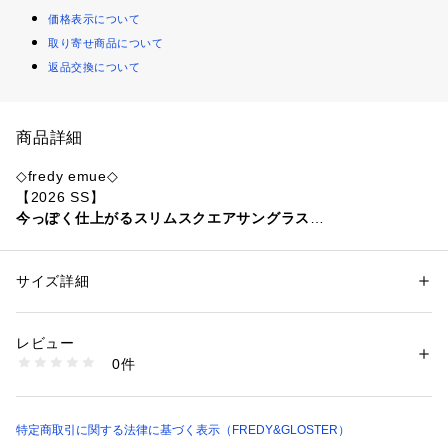
価格表示について
取り寄せ商品について
返品交換について
商品詳細
◇fredy emue◇
【2026 SS】
今っぽく仕上がるスリムスクエアサングラス
●point
・トレンド感のあるスクエア型が印象的なサングラス
サイズ詳細
性別：
レディース
・直線的でミニマルなデザインがスタイリングにモードなアク
カテゴリー：
ファッション
 ＞ 
ファッション雑貨
 ＞ 
メガネ・サングラス
素材：(レンズの種類)プラスチック、(レンズの枠)プラスチック、(テンプ
セントをプラス
ル)プラスチック
レビュー
・スリムなシルエットが顔まわりをすっきりと見せてくれます
生産国：中国製
0件
・コーディネートにプラスするだけで洗練された雰囲気に
商品番号：
1290100016925 
（モール）
6-0121-9-35-208 （ショップ）
・持ち運びに便利なケース付きでご自身用はもちろん、プレゼ
ントにもおすすめです
・UVカット99％以上カットのレンズを使用しており、紫外線
特定商取引に関する法律に基づく表示（FREDY&GLOSTER）