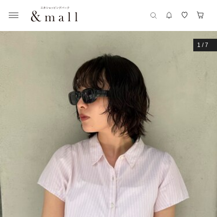
1
/
7