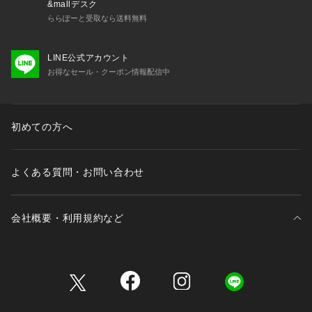
&mallデスク
おりますが、お客様がご利用のモニターの設定及び特性によ
ららぽーと受取なら送料無料
り、実際の商品と比較し色味に若干の誤差が生じる場合があり
ます。
LINE公式アカウント
お得なセール・クーポン情報配信中
初めての方へ
よくある質問・お問い合わせ
会社概要・利用規約など
三井不動産が展開する商業施設一覧
三井不動産が展開する商業施設への出店をご検討の方へ