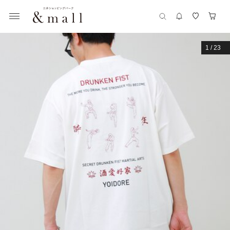
1
/
23