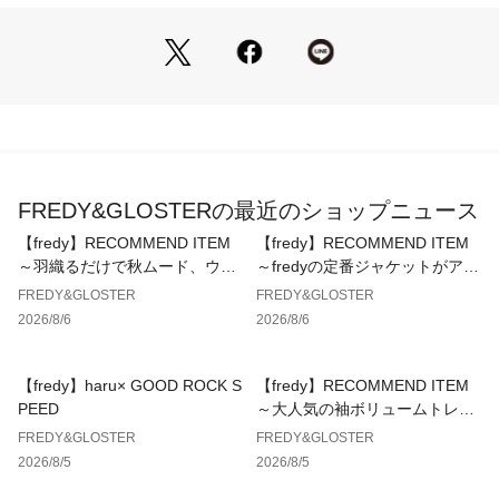
胸元はワンポイントで、着回ししやすいバランス。
羽織りのインナーとしても活躍。
・ ユニセックスで楽しめるサイズ感
程よくゆったりしたシルエットで、男女問わず着用可能。
女性のオーバーサイズ着用もおすすめ。
・ 刺繍×プリントのこだわりディテール
フロントは刺繍、バックはプリントで表情に変化。
FREDY&GLOSTERの最近のショップニュース
袖のワッペンもさりげないアクセントに。
【fredy】RECOMMEND ITEM
【fredy】RECOMMEND ITEM
■おすすめスタイリング
～羽織るだけで秋ムード、ウエ
～fredyの定番ジャケットがアッ
ストギャザーテーラードシャツ
プデートして登場！～
FREDY&GLOSTER
FREDY&GLOSTER
1 王道ストリート
～
2026/8/6
2026/8/6
ワイドデニム＋スニーカーでラフに。
Tシャツのインパクトを活かしたシンプル合わせが◎。
【fredy】haru× GOOD ROCK S
【fredy】RECOMMEND ITEM
2 ユニセックス・ゆるコーデ
PEED
～大人気の袖ボリュームトレン
女性はショーツやスカート合わせでオーバーサイズ着用。
チコートに待望のミドル丈が新
FREDY&GLOSTER
FREDY&GLOSTER
抜け感のある着こなしで今っぽく。
登場！～
2026/8/5
2026/8/5
3 大人カジュアル外し