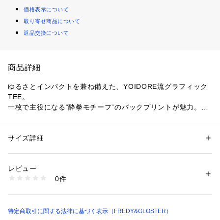
価格表示について
取り寄せ商品について
返品交換について
商品詳細
ゆるさとインパクトを兼ね備えた、YOIDORE流グラフィック
TEE。
一枚で主役になる“酔拳モチーフ”のバックプリントが魅力。
■おすすめポイント
サイズ詳細
性別：
メンズ
・ インパクト抜群のバックプリント
カテゴリー：
ファッション
 ＞ 
トップス
 ＞ 
Tシャツ・カットソー
素材：綿100%
酔拳（ドランクンフィスト）をモチーフにしたユニークなグラ
生産国：中国製
レビュー
フィック。
商品番号：
1290100016703 
（モール）
0件
思わず二度見される遊び心あるデザインで、1枚でコーデの主
6-0636-4-53-004 （ショップ）
役に。
・ フロントはシンプルで使いやすい
特定商取引に関する法律に基づく表示（FREDY&GLOSTER）