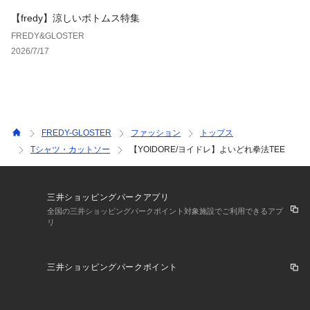
スラックス＋革靴でキレイめに振りつつ、
【fredy】涼しいボトムス特集
バックプリントで遊びをプラス。
FREDY&GLOSTER
2026/7/17
#グラフィックT #バックプリント #ストリートコーデ #ユニセ
ックス #オーバーサイズ #夏コーデ #カジュアル #個性派T #プ
リントT #YOIDORE
ーYOIDOREー
酔いどれ( 酔っ払い) に届ける、酔いどれ( 酔っ払い) の為のブ
FREDY-GLOSTER
ファッション
トップス
ランド。お酒をテーマにした様々なデザインを落とし込んで展
Tシャツ・カットソー
【YOIDORE/ヨイドレ】よいどれ拳法TEE
開。気鋭のアーティストや酒造メーカー、人気ショップとのコ
ラボレーションや、型にはまらない独特の世界感を表現した新
感覚のアパレルブランドです。
三井ショッピングパークアプリ
老若男女お酒好きな方、お酒のお供にいかがでしょうか。
全国の三井ショッピングパークポイント対象施設でご利用できるアプ
リ
※お取扱い上のご注意
アテンションタグを必ずご確認の上、着用又はお取り扱いくだ
さい。
三井ショッピングパークポイント
※店頭及び屋外での撮影画像は、光の当たり具合で色味が違っ
て見える場合があります。
※商品画像に関しては出来る限り忠実に表示出来るよう努めて