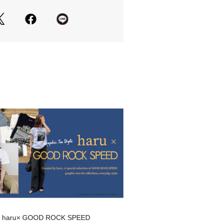
アクセントになる、遊び心あるカラー
イロン素材
ドならではの耐久性でデイリー使いに
えるユニセックスデザイン
性にもおすすめ。ギフトにも◎
リング
クスのキレイめ外し
タイリングにプラスしてアクセントに
ドパンツのカジュアル
感覚で斜め掛けしてストリート寄りに
外しアイテムとして
ッグを合わせて抜け感を演出
】haru× GOOD ROCK SPEED