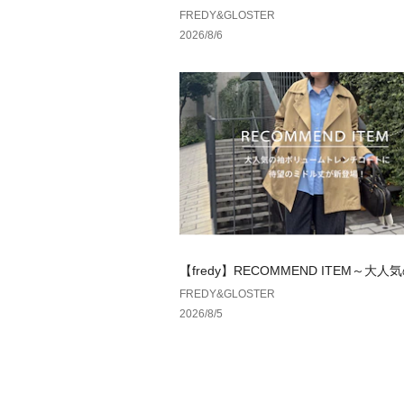
ムード、ウエストギャザーテーラード
FREDY&GLOSTER
2026/8/6
【fredy】RECOMMEND ITEM～大
ュームトレンチコートに待望のミドル
FREDY&GLOSTER
場！～
2026/8/5