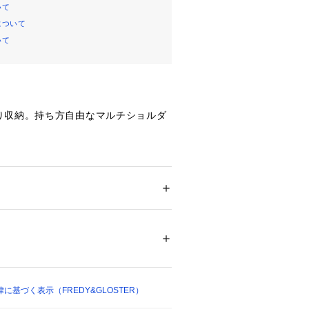
いて
について
いて
り収納。持ち方自由なマルチショルダ
ト
も頼れる収納力
っかり入るサイズ感で、これ一つでお
 ＞ 
ショルダーバッグ
16698 
（モール）
ラビナの2WAY仕様
2 （ショップ）
ん、ベルトループに引っ掛けてアクセ
基づく表示（FREDY&GLOSTER）
ザイン