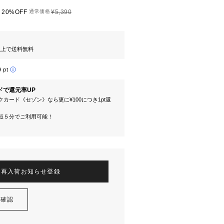
20%OFF
通常価格
¥5,390
円以上で送料無料
9 pt
ドで還元率UP
カード《セゾン》なら更に¥100につき1pt還
短５分でご利用可能！
再入荷お知らせ登録
を確認