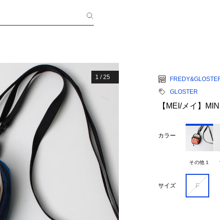
1
/
25
FREDY&GLOSTE
GLOSTER
【MEI/メイ】MINI
カラー
その他１
F
サイズ