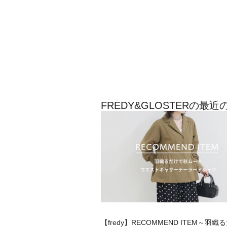
FREDY&GLOSTERの最
【fredy】RECOMMEND ITEM～羽