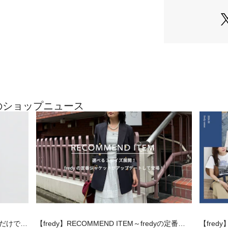
シンプルコーデの
ブロック。
・ 軽量＆タフなナ
アウトドアブラン
最適。
・ 男女問わず使
小さめサイズで女
近のショップニュース
■おすすめスタイ
1 シャツ×スラッ
→ シンプルなス
2 Tシャツ×ワイ
→ ボディバッグ
3 セットアップの
→ あえてミニバ
織るだけで秋
【fredy】RECOMMEND ITEM～fredyの定番ジ
【fredy