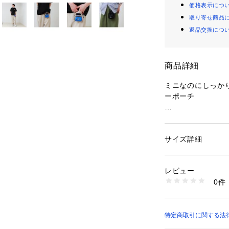
価格表示につ
取り寄せ商品
返品交換につ
商品詳細
ミニなのにしっか
ーポーチ
■おすすめポイン
・ コンパクトで
サイズ詳細
性別：
メンズ
スマホや小物がし
カテゴリー：
バッグ
素材：ポリエステル
出かけOK。
生産国：中国製
レビュー
商品番号：
12901000
0件
・ ショルダー＆カ
6-0758-9-62-35
斜め掛けはもちろ
感覚でも使える。
特定商取引に関する法律に
・ 配色が効いたデ