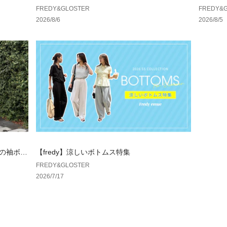
4 フェス・旅行・
シャツ～
ャケットがアップデートして登場！～
FREDY&GLOSTER
FREDY&
→ 手ぶら感覚で
2026/8/6
2026/8/5
#MEI #ミニショ
 #ユニセックス #
カジュアルバッグ 
すすめ
【MEI/メイ】
アメリカ カリフ
カリフォルニアに
と、時代と共に進
組み合わせ、アウ
様々なシーンで活
人気の袖ボリ
【fredy】涼しいボトムス特集
※お取扱い上のご
丈が新登
FREDY&GLOSTER
アテンションタグ
2026/7/17
いください。
※店頭及び屋外で
が違って見える場
※商品画像に関し
努めておりますが