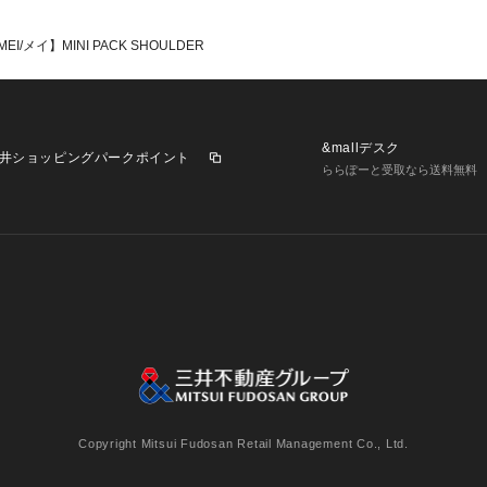
び特性により、実
生じる場合があり
MEI/メイ】MINI PACK SHOULDER
&mallデスク
井ショッピングパークポイント
ららぽーと受取なら送料無料
業施設一覧
三井不動産が展開する商業施設への出店をご検討の方へ
意
個人情報保護方針
個人情報の取り扱いについて
利用者情
Copyright Mitsui Fudosan Retail Management Co., Ltd.