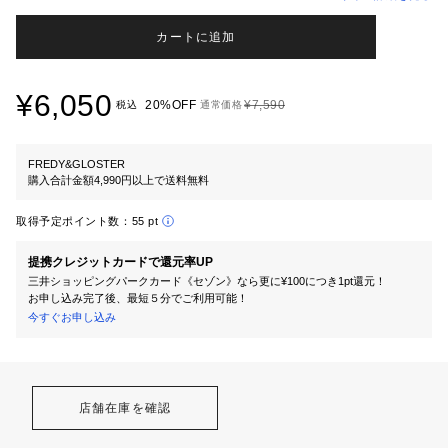
カートに追加
¥6,050
20%OFF
¥7,590
税込
通常価格
FREDY&GLOSTER
購入合計金額4,990円以上で送料無料
取得予定ポイント数：
55 pt
提携クレジットカードで還元率UP
三井ショッピングパークカード《セゾン》なら更に¥100につき1pt還元！
お申し込み完了後、最短５分でご利用可能！
今すぐお申し込み
店舗在庫を確認