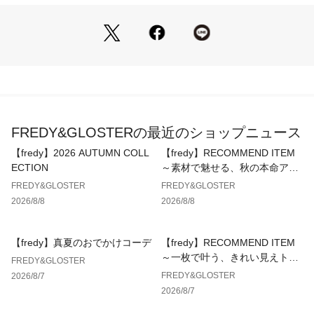
・ フロントバックルで安心感◎
フラップ＋バックル仕様で中身の飛び出しを防ぎつつ、デザイ
ンのアクセントにも。
・ 小分け収納で使い勝手抜群
内側や外ポケット付きで、細かいアイテムも整理しやすい設
計。
・ コーデに映えるカラー展開
FREDY&GLOSTERの最近のショップニュース
シンプルなブラックから、アクセントになる配色デザインまで
幅広くラインナップ。
【fredy】2026 AUTUMN COLL
【fredy】RECOMMEND ITEM
ECTION
～素材で魅せる、秋の本命アウ
■おすすめスタイリング
ター～
FREDY&GLOSTER
FREDY&GLOSTER
2026/8/8
2026/8/8
1 シンプルコーデのアクセントに
無地T×デニムの王道スタイルにプラスするだけで、程よいアウ
トドア感を演出。
【fredy】真夏のおでかけコーデ
【fredy】RECOMMEND ITEM
～一枚で叶う、きれい見えトッ
FREDY&GLOSTER
2 ストリートカジュアルに
プス～
FREDY&GLOSTER
2026/8/7
オーバーサイズトップス×カーゴパンツに合わせて、ラフで今
2026/8/7
っぽい雰囲気に。