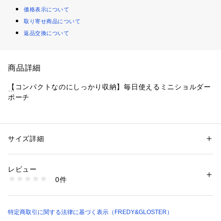
価格表示について
取り寄せ商品について
返品交換について
商品詳細
【コンパクトなのにしっかり収納】毎日使えるミニショルダー
ポーチ
■おすすめポイント
・ 必要最低限がちょうど入るサイズ感
サイズ詳細
性別：
メンズ
スマホ・財布・鍵など、外出に必要なアイテムをコンパクトに
カテゴリー：
バッグ
 ＞ 
ショルダーバッグ
素材：ポリエステル
収納できるデイリー使いに最適なサイズ。
生産国：中国製
レビュー
商品番号：
1290100016697 
（モール）
0件
・ 軽量でストレスフリーな持ち心地
6-0758-9-62-351 （ショップ）
軽くて持ち運びやすく、長時間の使用でも疲れにくいのが嬉し
いポイント。
特定商取引に関する法律に基づく表示（FREDY&GLOSTER）