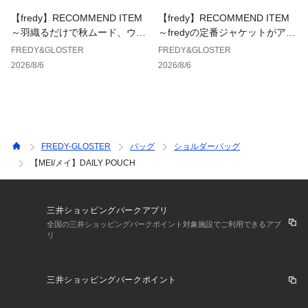
3 フェス・アウトドアシーンに
【fredy】RECOMMEND ITEM
【fredy】RECOMMEND ITEM
軽装スタイルに合わせて、動きやすさと収納力を両立した実用
～羽織るだけで秋ムード、ウエ
～fredyの定番ジャケットがアッ
コーデに。
ストギャザーテーラードシャツ
プデートして登場！～
FREDY&GLOSTER
FREDY&GLOSTER
～
2026/8/6
2026/8/6
#MEI #ショルダーバッグ #ミニバッグ #サコッシュ #アウトド
アミックス #ユニセックス #ストリートカジュアル #フェスコ
ーデ #軽量バッグ #デイリーバッグ
【MEI/メイ】
アメリカ カリフォルニア発のアウトドアブランド。
FREDY-GLOSTER
バッグ
ショルダーバッグ
カリフォルニアに根付くアウトドア・サーフスタイルと、時代
【MEI/メイ】DAILY POUCH
と共に進化し続けるファッションカルチャーを組み合わせ、ア
ウトドアからタウンユースアイテムなど様々なシーンで活躍し
ています。
三井ショッピングパークアプリ
全国の三井ショッピングパークポイント対象施設でご利用できるアプ
※お取扱い上のご注意
リ
アテンションタグを必ずご確認の上、着用又はお取り扱いくだ
さい。
※店頭及び屋外での撮影画像は、光の当たり具合で色味が違っ
三井ショッピングパークポイント
て見える場合があります。
※商品画像に関しては出来る限り忠実に表示出来るよう努めて