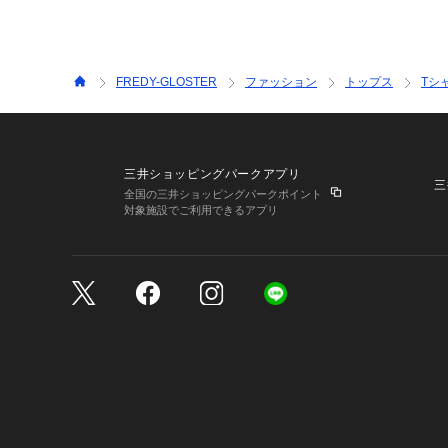
FREDY-GLOSTER
ファッション
トップス
Tシ
三井ショッピングパークアプリ
三
全国の三井ショッピングパークポイント
対象施設でご利用できるアプリ
三井不動産が展開する商
サイトのご利用上の注