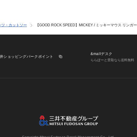
ャツ・カットソー
【GOOD ROCK SPEED】MICKEY / ミッキーマウス リン
&mallデスク
井ショッピングパークポイント
ららぽーと受取なら送料無料
業施設一覧
三井不動産が展開する商業施設への出店をご検討の方へ
意
個人情報保護方針
個人情報の取り扱いについて
利用者情