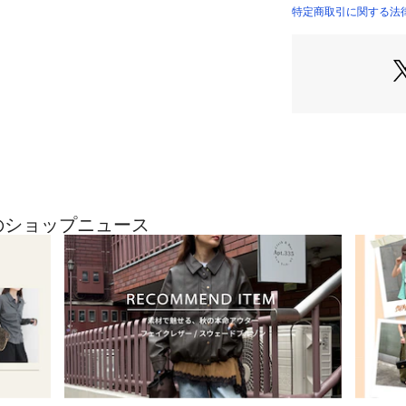
ネック部分に施し
特定商取引に関する法律に
演出。
・ ストレスフリー
脇に縫い目のない
地。
・ 柔らかいコット
やさしい風合いと
すい一枚。
・ ユニセックスで
ゆったりとしたサ
める。
近のショップニュース
■おすすめスタイ
・デニム合わせで
リンガーTの雰囲
・スラックスで大
キャラTを落ち着
・ショーツで軽快
リラックス感のあ
・シャツのインナ
リンガーの配色を