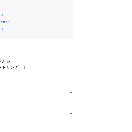
いて
について
いて
映える
ントリンガーT
ト
ウス」の存在感あるフロントデザイン
ickey Mouse（ミッキーマウ
リントした、一枚で主役になるデザイ
ション
 ＞ 
トップス
 ＞ 
Tシャツ・カットソー
インでレトロな雰囲気
16602 
（モール）
ントになり、シンプルながらもスタイ
5 （ショップ）
プラス。
でこなれた印象に