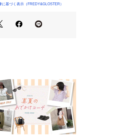
たダメージが、古着のような雰囲気を
基づく表示（FREDY&GLOSTER）
な丸胴仕様
作りで、肌あたりが良く快適な着心
ン素材
滑らかな肌触りで、デイリーに使いや
着用可能
イズ感で、男女問わず着こなしを楽し
リング
王道アメカジ
気を活かした定番スタイル
人カジュアル
いた印象に昇華
な夏コーデ
るシーズンスタイル
ー使い
アクセントに