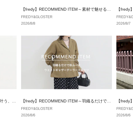
#GOODROCKSP
N
【fredy】RECOMMEND ITEM～素材で魅せる、
【fre
ィズニー #リンガー
秋の本命アウター～
FREDY&GLOSTER
FREDY&
古着風 #大人カジュ
2026/8/8
2026/8/7
メカジ
【GOOD ROCK
2010年に誕生し
トのグラフィック
古されたヴィンテ
っぽい。そんな思
インしているブラ
※お取扱い上のご
アテンションタグ
いください。
※店頭及び屋外で
枚で叶う、き
【fredy】RECOMMEND ITEM～羽織るだけで秋
【fred
が違って見える場
ムード、ウエストギャザーテーラードシャツ～
ャケット
FREDY&GLOSTER
FREDY&
※商品画像に関し
2026/8/6
2026/8/6
努めておりますが
び特性により、実
生じる場合があり