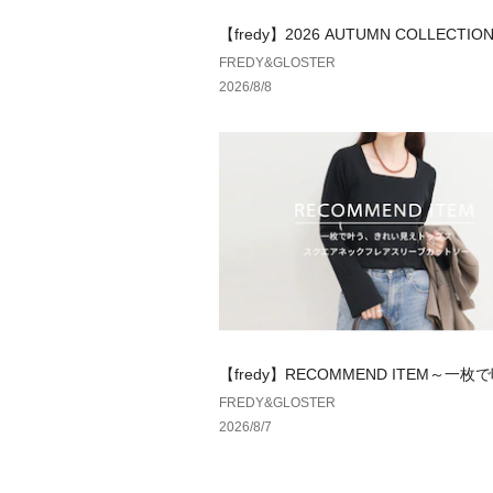
【fredy】2026 AUTUMN COLLECTIO
FREDY&GLOSTER
2026/8/8
【fredy】RECOMMEND ITEM～一
れい見えトップス～
FREDY&GLOSTER
2026/8/7