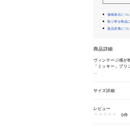
価格表示につ
取り寄せ商品
返品交換につ
商品詳細
ヴィンテージ感が
「ミッキー」プリ
■おすすめポイン
・ 「ミッキーマ
人気キャラクター「M
サイズ詳細
性別：
メンズ
ス）」を大胆にプ
カテゴリー：
ファッ
素材：綿100%
ン。
生産国：中国製
レビュー
・ リンガーデザ
商品番号：
12901000
0件
配色リブがアクセ
6-0640-3-53-01
リングに奥行きを
・ ダメージ加工