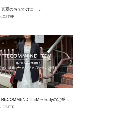
EED #MICKEY #ミッキーマウス #デ
dy】真夏のおでかけコーデ
T #キャラT #ヴィンテージライク #
GLOSTER
アル #ユニセックス #夏コーデ #ア
 SPEED/グッドロックスピード】
たカットソーブランド。アメカジテイス
や、ヴィンテージライクな風合い、着
ージ感があるのに、何故かどこかイマ
いを大切にしながらひとつひとつデザ
ンドです。
注意
を必ずご確認の上、着用又はお取り扱
の撮影画像は、光の当たり具合で色味
y】RECOMMEND ITEM～fredyの定番ジ
合があります。
がアップデートして登場！～
GLOSTER
ては出来る限り忠実に表示出来るよう
、お客様がご利用のモニターの設定及
際の商品と比較し色味に若干の誤差が
ます。