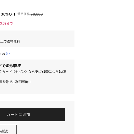
30%OFF
通常価格
¥8,800
23:59まで
円以上で送料無料
6 pt
ドで還元率UP
カード《セゾン》なら更に¥100につき1pt還
短５分でご利用可能！
カートに追加
を確認