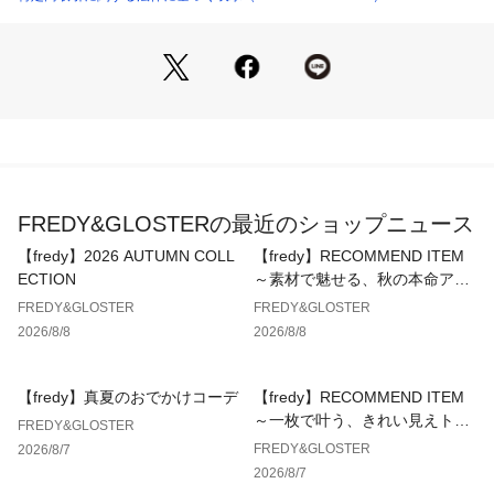
・シンプルながらも着映えし、きれいめからカジュアルまで幅
広く活躍
・オンオフ問わず、スタイリングに取り入れやすい一枚です
透け感：ややあり
裏地：なし
伸縮性：なし
光沢感：なし
洗濯：手洗い可
FREDY&GLOSTERの最近のショップニュース
◇商品のお気に入り登録◇
【fredy】2026 AUTUMN COLL
【fredy】RECOMMEND ITEM
気になる商品は、お気に入り登録がオススメです！
ECTION
～素材で魅せる、秋の本命アウ
クーポン情報、入荷情報が、通知されるようになります。
ター～
FREDY&GLOSTER
FREDY&GLOSTER
2026/8/8
2026/8/8
※お手入れの際は、商品についている品質表示タグの取扱い表
示をご確認ください。
【fredy】真夏のおでかけコーデ
【fredy】RECOMMEND ITEM
●お取扱い上のご注意●
～一枚で叶う、きれい見えトッ
FREDY&GLOSTER
＊商品を長くご愛用していただきたいため、アテンションタグ
プス～
FREDY&GLOSTER
2026/8/7
がある場合は必ずご確認の上、着用又はお取り扱い下さい。
2026/8/7
＊画像の商品はサンプルとなりますので実際の商品と仕様(主