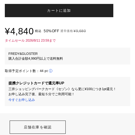
カートに追加
¥4,840
50%OFF
¥9,680
税込
通常価格
タイムセール 2026/8/11 23:59まで
FREDY&GLOSTER
購入合計金額4,990円以上で送料無料
取得予定ポイント数：
44 pt
提携クレジットカードで還元率UP
三井ショッピングパークカード《セゾン》なら更に¥100につき1pt還元！
お申し込み完了後、最短５分でご利用可能！
今すぐお申し込み
店舗在庫を確認