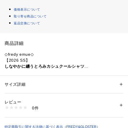
価格表示について
取り寄せ商品について
返品交換について
商品詳細
◇fredy emue◇
【2026 SS】
しなやかに纏うとろみカシュクールシャツ
●point
・とろみのある素材感がやわらかな女性らしさを演出するカシ
サイズ詳細
性別：
レディース
ュクールシャツ
カテゴリー：
ファッション
 ＞ 
トップス
 ＞ 
シャツ・ブラウス
素材：(本体)ポリエステル100%、(リブ)再生繊維、(セルロース)90%、ポ
・程よい落ち感があり、身体のラインをきれいに見せてくれる
リウレタン10%
レビュー
シルエット
生産国：中国製
0件
・ベーシックなシャツとしてはもちろん、サイドのボタンに留
商品番号：
1290100016417 
（モール）
6-0325-3-21-004 （ショップ）
めることで、カシュクール風の着こなしも可能です
・前を閉じてトップスとしても、軽く羽織ってシャツ感覚でも
着用可能
特定商取引に関する法律に基づく表示（FREDY&GLOSTER）