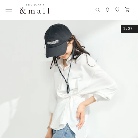
1
/
37