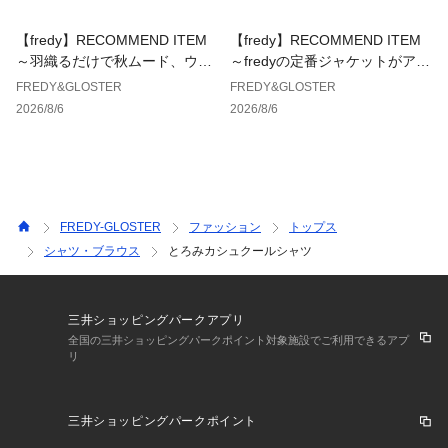
にファスナー・釦等の付属品)、加工、サイズが若干異なる場
合がございます。
【fredy】RECOMMEND ITEM
【fredy】RECOMMEND ITEM
＊店頭及び屋外での撮影画像は、光の当たり具合で色味が違っ
～羽織るだけで秋ムード、ウエ
～fredyの定番ジャケットがアッ
て見える場合があります。商品の色味は、スタジオ撮影の画像
ストギャザーテーラードシャツ
プデートして登場！～
FREDY&GLOSTER
FREDY&GLOSTER
をご参照下さい。
～
2026/8/6
2026/8/6
＊商品画像に関しては出来る限り忠実に表示出来るよう努めて
おりますが、お客様がご利用のモニターの設定及び特性によ
り、実際の商品と比較し色味に若干の誤差が生じる場合があり
ます。
＊製品洗い加工の商品は、多少の歪み、シワなどが見られた
り、風合いやサイズ等が1枚1枚異なります。汗や雨等で濡れた
FREDY-GLOSTER
ファッション
トップス
時や、摩擦により色落ちし、他の衣料を汚すことがありますの
シャツ・ブラウス
とろみカシュクールシャツ
で（特に濃色のもの）ご注意ください。
＊この製品は、生地の特性上引っかかると糸が飛び出しやすい
傾向があります。着用時にはベルトやバック、周囲の壁など表
三井ショッピングパークアプリ
面の粗いものとの摩擦や引っかかりにご注意ください。
全国の三井ショッピングパークポイント対象施設でご利用できるアプ
リ
※サンプルでの採寸のため、サイズ表はあくまで目安となりま
す。予めご了承ください。
三井ショッピングパークポイント