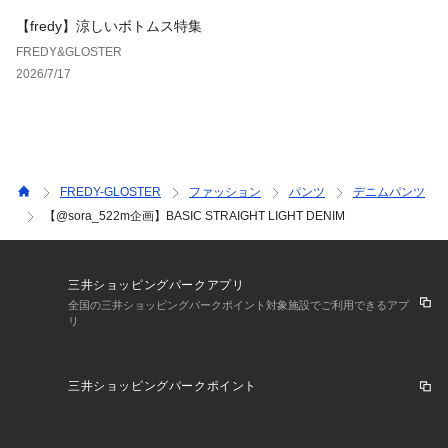
洗濯：手洗い可
【fredy】涼しいボトムス特集
FREDY&GLOSTER
◇商品のお気に入り登録◇
2026/7/17
気になる商品は、お気に入り登録がオススメです！
クーポン情報、入荷情報が、通知されるようになります。
※お手入れの際は、商品についている品質表示タグの取扱い表
示をご確認ください。
FREDY-GLOSTER
ファッション
パンツ
デニムパンツ
●お取扱い上のご注意●
【@sora_522m企画】BASIC STRAIGHT LIGHT DENIM
＊商品を長くご愛用していただきたいため、アテンションタグ
がある場合は必ずご確認の上、着用又はお取り扱い下さい。
＊画像の商品はサンプルとなりますので実際の商品と仕様(主
三井ショッピングパークアプリ
にファスナー・釦等の付属品)、加工、サイズが若干異なる場
全国の三井ショッピングパークポイント対象施設でご利用できるアプ
合がございます。
リ
＊店頭及び屋外での撮影画像は、光の当たり具合で色味が違っ
て見える場合があります。商品の色味は、スタジオ撮影の画像
をご参照下さい。
三井ショッピングパークポイント
＊商品画像に関しては出来る限り忠実に表示出来るよう努めて
おりますが、お客様がご利用のモニターの設定及び特性によ
り、実際の商品と比較し色味に若干の誤差が生じる場合があり