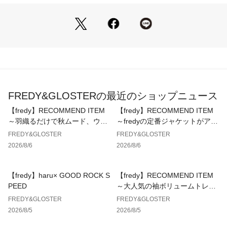
いるのでヒールのある靴でさらに脚長効果UP！
・丈が長い場合は裾を折り返して履いていただくのもおすすめ
です◎
●point
・こだわりのストレートシルエットで脚長効果抜群のデニムパ
ンツ
・春夏シーズンに使いやすい、やや薄手で肌なじみの良いデニ
ム素材を使用
FREDY&GLOSTERの最近のショップニュース
・ややルーズ目のストレートシルエットで、ピタッとしすぎ
ず、ラフすぎない絶妙なバランスが魅力
【fredy】RECOMMEND ITEM
【fredy】RECOMMEND ITEM
・バックスタイルにはFredy emueのパッチを施し、さりげな
～羽織るだけで秋ムード、ウエ
～fredyの定番ジャケットがアッ
いアクセントに
ストギャザーテーラードシャツ
プデートして登場！～
FREDY&GLOSTER
FREDY&GLOSTER
・肌になじむ柔らかな素材感で着心地も◎
～
2026/8/6
2026/8/6
・デイリーに使いやすい快適な履き心地と、トレンドに左右さ
れない王道のデザイン
・1本持っておくだけで、長く愛用できる万能アイテムです
【fredy】haru× GOOD ROCK S
【fredy】RECOMMEND ITEM
PEED
～大人気の袖ボリュームトレン
透け感：なし
チコートに待望のミドル丈が新
FREDY&GLOSTER
FREDY&GLOSTER
裏地：なし
登場！～
2026/8/5
2026/8/5
伸縮性：なし
光沢感：なし