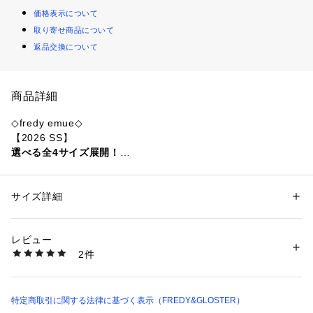
価格表示について
取り寄せ商品について
返品交換について
商品詳細
◇fredy emue◇
【2026 SS】
選べる全4サイズ展開！
人気のストレートデニムから春夏にうれしいライトな素材感の
新作が登場
サイズ詳細
性別：
レディース
カテゴリー：
ファッション
 ＞ 
パンツ
 ＞ 
デニムパンツ
素材：ブルー：(本体)綿100%、(別布)綿100%
【haruこだわりポイント】
ブラック：(本体)綿71%、ポリエステル18%、レーヨン11%、(別布)綿10
レビュー
・大好きなデニムパンツコーデをシンプル且つお洒落に着こな
0%
2件
したいという思いで企画に携わりました！
生産国：中国製
商品番号：
1290100016317 
（モール）
・360度どこから見てもきれいに見えるようシルエットとサイ
6-0330-3-29-207 （ショップ）
ズ感にこだわりました
・スニーカーももちろん可愛いですが、丈をやや長めに作って
特定商取引に関する法律に基づく表示（FREDY&GLOSTER）