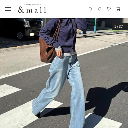
1
/
37