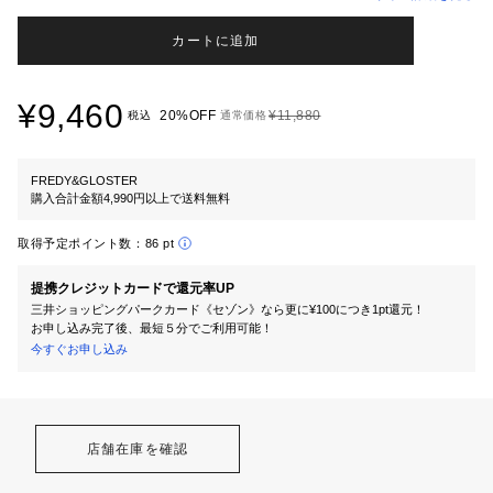
カートに追加
¥9,460
20%OFF
¥11,880
税込
通常価格
FREDY&GLOSTER
購入合計金額4,990円以上で送料無料
取得予定ポイント数：
86 pt
提携クレジットカードで還元率UP
三井ショッピングパークカード《セゾン》なら更に¥100につき1pt還元！
お申し込み完了後、最短５分でご利用可能！
今すぐお申し込み
店舗在庫を確認