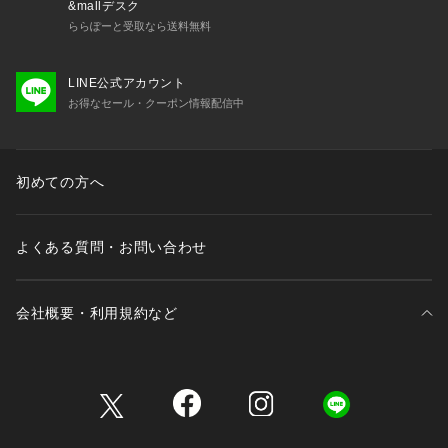
&mallデスク
ます。
ららぽーと受取なら送料無料
＊製品洗い加工の商品は、多少の歪み、シワなどが見られた
り、風合いやサイズ等が1枚1枚異なります。汗や雨等で濡れた
時や、摩擦により色落ちし、他の衣料を汚すことがありますの
LINE公式アカウント
で（特に濃色のもの）ご注意ください。
お得なセール・クーポン情報配信中
＊この製品はインディゴ染めです。他の製品では味わえない自
然な風合いがあり、洗っていくごとに独特な色落ち変化を楽し
めます。
＊雨や汗による、濡れた状態での使用は、色落ちや色移行の原
初めての方へ
因となる場合がありますので十分にご注意下さい。
＊本製品は選択の繰り返しや着用による摩擦などで色が薄くな
っていきます。ご了承ください。
よくある質問・お問い合わせ
＊摩擦により淡い色のものとの重ね着や、イス、バック、ベル
トなどへ色移りしますのでご注意下さい。
＊この製品は縫製後、製品洗いをしています。そのため多少の
会社概要・利用規約など
歪み、シワなどが見られたり、風合いやサイズ等が1枚1枚異な
ります。
三井不動産が展開する商業施設一覧
※サンプルでの採寸のため、サイズ表はあくまで目安となりま
す。予めご了承ください。
三井不動産が展開する商業施設への出店をご検討の方へ