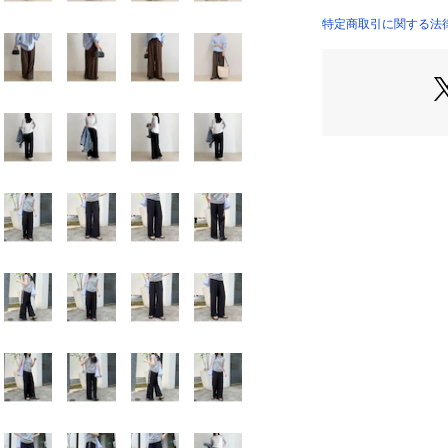
・ワイドな落ち感
6-0021-3-29-01
見えします
特定商取引に関する法律に
・軽くて柔らかい
たりの1着！
・ウエストはゴム
・イージーパンツ
感でカジュアルか
ていただけます
・着回し力抜群の
スです
・39サイズは高
おります。
●STAFF着用コメ
153cmスタッフ(
丈はフラットシュ
す。
ワイドですが広が
エットです！
ウエストは後ろゴ
が嬉しいポイント