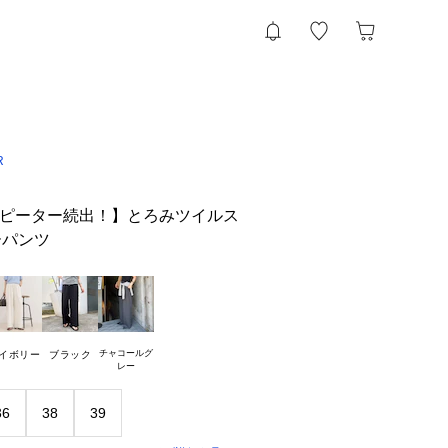
R
リピーター続出！】とろみツイルス
ーパンツ
チャコールグ

イボリー
ブラック
36
38
39