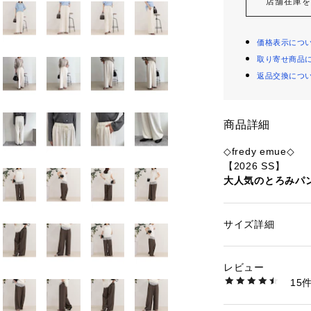
店舗在庫
価格表示につ
取り寄せ商品
返品交換につ
商品詳細
◇fredy emue◇
【2026 SS】
大人気のとろみパ
旬なブラウンカラ
着丈長めの39サイ
サイズ詳細
性別：
レディース
●point
カテゴリー：
ファッ
素材：アイボリー：(
・とろんとした素
(別布)ポリエステル1
レビュー
パンツ
ブラウン、ブラック、
15
・選べる4サイズ
6%、ポリウレタン4%
生産国：中国製
展開
商品番号：
12901000