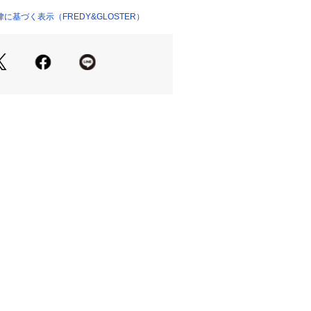
のあるシルエットで履くだけでお洒落
4 （ショップ）
基づく表示（FREDY&GLOSTER）
素材でこれからの春夏シーズンにぴっ
なので着脱も楽ちん！
ながらもきちんと見えする綺麗な素材
らオケージョンまで幅広いシーンに着
1枚持っておくと重宝する万能ボトム
身長の方向けにレングス長めに設定して
ント
36サイズ着用)：
ーズでもバランスよく履ける長さで
りすぎず、すとんと落ちる綺麗なシル
ムで楽ちんなのに、きれい見えするの
でした◎