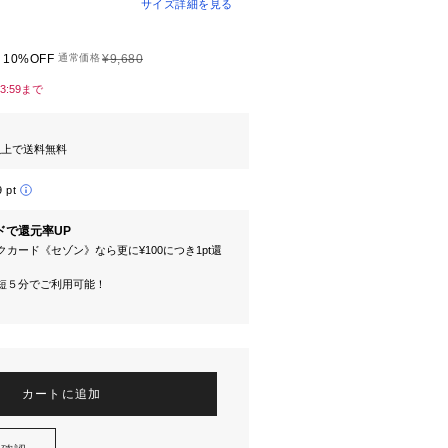
サイズ詳細を見る
10%OFF
通常価格
¥9,680
23:59まで
円以上で送料無料
9 pt
ドで還元率UP
カード《セゾン》なら更に¥100につき1pt還
短５分でご利用可能！
カートに追加