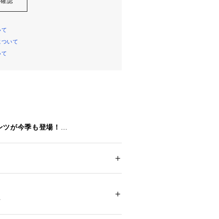
を確認
いて
について
いて
ンツが今季も登場！
ーが新しく仲間入りしました！
ズあり！
ション
 ＞ 
パンツ
 ＞ 
ロングパンツ
本体)ポリエステル96%、ポリウレタン4%、
材が履き心地よいストレートイージー
00%、(裏地)ポリエステル100%
チャコールグレー：(本体)ポリエステル9
件
でより多くの方にフィットするサイズ
、(別布)ポリエステル100%
16261 
（モール）