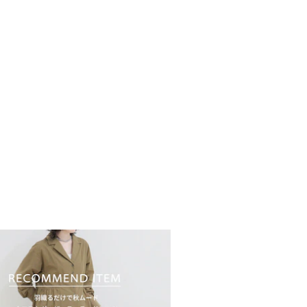
意●
用していただきたいため、アテンショ
は必ずご確認の上、着用又はお取り扱
ンプルとなりますので実際の商品と仕
ー・釦等の付属品)、加工、サイズが若
ざいます。
の撮影画像は、光の当たり具合で色味
合があります。商品の色味は、スタジ
参照下さい。
ては出来る限り忠実に表示出来るよう
、お客様がご利用のモニターの設定及
際の商品と比較し色味に若干の誤差が
ます。
商品は、多少の歪み、シワなどが見ら
サイズ等が1枚1枚異なります。汗や雨
摩擦により色落ちし、他の衣料を汚す
で（特に濃色のもの）ご注意くださ
地の特性上引っかかると糸が飛び出し
ます。着用時にはベルトやバック、周