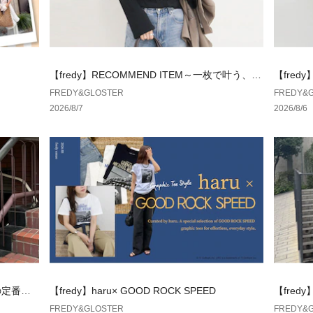
囲の壁など表面の
意ください。
※サンプルでの採
なります。予めご
【fredy】RECOMMEND ITEM～一枚で叶う、き
【fred
れい見えトップス～
ムード、
FREDY&GLOSTER
FREDY&
2026/8/7
2026/8/6
yの定番ジ
【fredy】haru× GOOD ROCK SPEED
【fred
ュームト
FREDY&GLOSTER
FREDY&