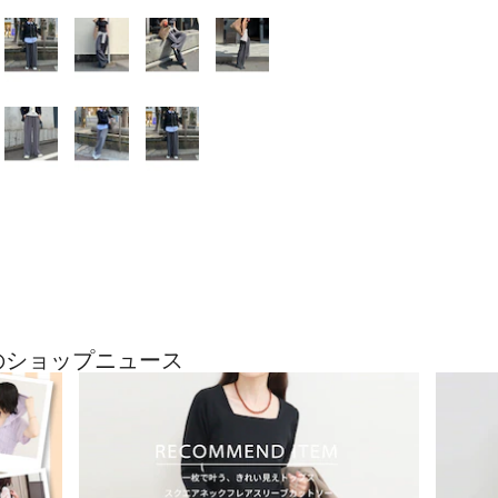
●お取扱い上のご注
＊商品を長くご愛
ンタグがある場合
い下さい。
＊画像の商品はサ
様(主にファスナ
干異なる場合がご
＊店頭及び屋外で
が違って見える場
オ撮影の画像をご
＊商品画像に関し
努めておりますが
び特性により、実
生じる場合があり
＊製品洗い加工の
近のショップニュース
れたり、風合いや
等で濡れた時や、
ことがありますの
い。
＊この製品は、生
やすい傾向があり