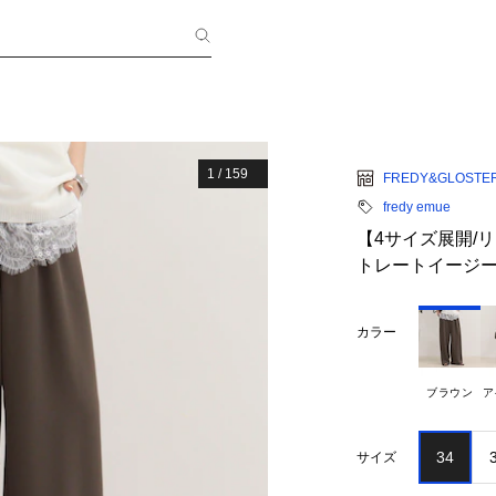
1
/
159
FREDY&GLOSTE
fredy emue
【4サイズ展開/
トレートイージ
カラー
ブラウン
ア
34
サイズ