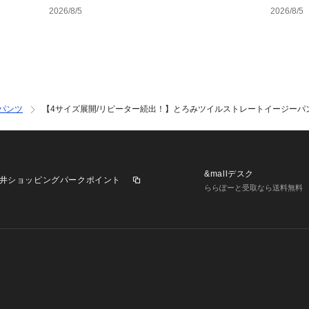
場！～
2026/8/5
2026/8/5
パンツ
【4サイズ展開/リピーター続出！】とろみツイルストレートイージーパ
&mallデスク
井ショッピングパークポイント
ららぽーと受取なら送料無料
業施設一覧
三井不動産が展開する商業施設への出店をご検討の方へ