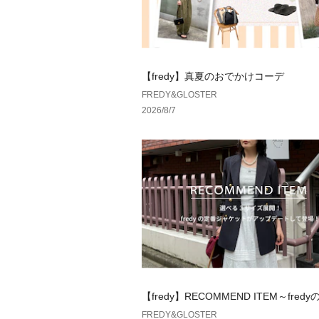
【fredy】真夏のおでかけコーデ
FREDY&GLOSTER
2026/8/7
【fredy】RECOMMEND ITEM～fred
ャケットがアップデートして登場！～
FREDY&GLOSTER