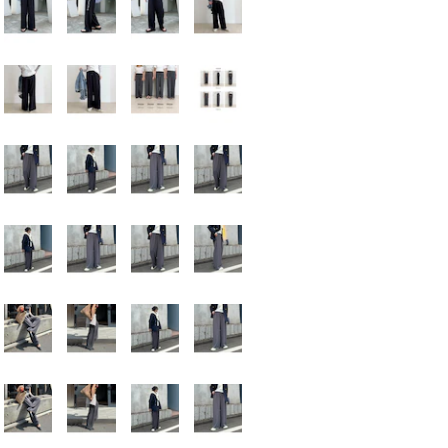
165cmスタッフ(
高身長向けの39
バランス良く履け
落ち感のある素材
ンオフ問わず使え
透け感：なし
裏地：アイボリー
伸縮性：ウエスト
光沢感：なし
洗濯：手洗い可
◇商品のお気に入
気になる商品は、
クーポン情報、入
す。
※お手入れの際は
扱い表示をご確認