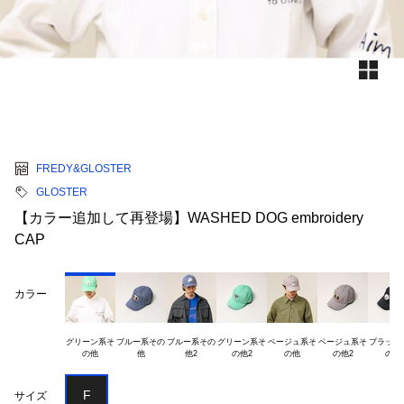
FREDY&GLOSTER
GLOSTER
【カラー追加して再登場】WASHED DOG embroidery
CAP
カラー
グリーン系そ

ブルー系その

ブルー系その

グリーン系そ

ベージュ系そ

ベージュ系そ

ブラック系
F
サイズ