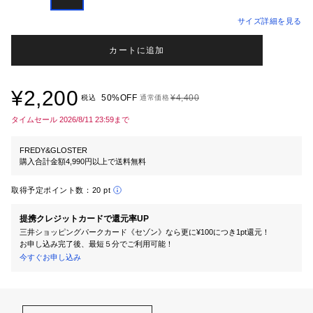
サイズ詳細を見る
カートに追加
¥2,200
50%OFF
¥4,400
税込
通常価格
タイムセール 2026/8/11 23:59まで
FREDY&GLOSTER
購入合計金額4,990円以上で送料無料
取得予定ポイント数：
20 pt
提携クレジットカードで還元率UP
三井ショッピングパークカード《セゾン》なら更に¥100につき1pt還元！
お申し込み完了後、最短５分でご利用可能！
今すぐお申し込み