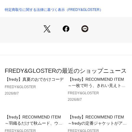
新たに中国の宮廷で可愛がられたことからも甘え上手で社交的
なシーズー
特定商取引に関する法律に基づく表示（FREDY&GLOSTER）
4犬種をご用意。
毛並みを刺しゅうで表現するなど、ハイクオリティに仕上がっ
ています。
着回しがしやすいカラー展開で、後頭部のアジャスターでサイ
ズ調節可能なのでユニセックスで被っていただけるアイテムで
す。
【GLOSTER/グロスター】
“やさしさ・さわやか・童心”　この3つの考え方をベースに、
FREDY&GLOSTERの最近のショップニュース
シンプルな中に着心地の良さがあり、誰かにちょっと褒められ
るようなストーリーが生まれる良質なデイリーユースアイテム
【fredy】真夏のおでかけコーデ
【fredy】RECOMMEND ITEM
を提案します。
～一枚で叶う、きれい見えトッ
FREDY&GLOSTER
フレンチカジュアル、トラッドを基本として遊び心のあるディ
プス～
FREDY&GLOSTER
2026/8/7
テール、色柄、サイジングなどでアレンジし、エイジレスでタ
2026/8/7
イムレスな展開。
GLOSTERは毎日がほんの少しでもHAPPYになれることを提供
し続けます。
【fredy】RECOMMEND ITEM
【fredy】RECOMMEND ITEM
～羽織るだけで秋ムード、ウエ
～fredyの定番ジャケットがアッ
※お取扱い上のご注意
ストギャザーテーラードシャツ
プデートして登場！～
FREDY&GLOSTER
FREDY&GLOSTER