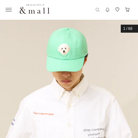
1
/
68