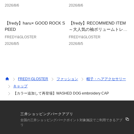
アテンションタグを必ずご確認の上、着用又はお取り扱いくだ
～
2026/8/6
2026/8/6
さい。
※店頭及び屋外での撮影画像は、光の当たり具合で色味が違っ
て見える場合があります。
【fredy】haru× GOOD ROCK S
【fredy】RECOMMEND ITEM
※商品画像に関しては出来る限り忠実に表示出来るよう努めて
PEED
～大人気の袖ボリュームトレン
おりますが、お客様がご利用のモニターの設定及び特性によ
チコートに待望のミドル丈が新
FREDY&GLOSTER
FREDY&GLOSTER
り、実際の商品と比較し色味に若干の誤差が生じる場合があり
登場！～
2026/8/5
2026/8/5
ます。
※画像の商品はサンプルとなりますので実際の商品と仕様、加
工、サイズが若干異なる場合がございます。
FREDY-GLOSTER
ファッション
帽子・ヘアアクセサリー
キャップ
【カラー追加して再登場】WASHED DOG embroidery CAP
三井ショッピングパークアプリ
全国の三井ショッピングパークポイント対象施設でご利用できるアプ
リ