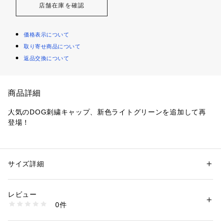
店舗在庫を確認
価格表示について
取り寄せ商品について
返品交換について
商品詳細
人気のDOG刺繍キャップ、新色ライトグリーンを追加して再
登場！
洗い加工をかけ風合いの良いローキャップ。
フロントの立体的な犬・ワンちゃん刺繍がアクセントになるシ
ンプルで合わせやすいデザインです。
サイズ詳細
性別：
メンズ
垂れ耳で大きな目、美しい毛並みの小型犬、キャバリア・キン
カテゴリー：
ファッション
 ＞ 
帽子・ヘアアクセサリー
 ＞ 
キャップ
素材：綿100%
グ・チャールズ・スパニエル
生産国：中国製
レビュー
ふさふさとした顎ひげと聡明な顔立ちが特徴のミニチュアシュ
商品番号：
1290100016072 
（モール）
0件
ナウザー
6-0724-9-68-331 （ショップ）
愛くるしい見た目だけでなく、頭が良く忠実なトイプードル